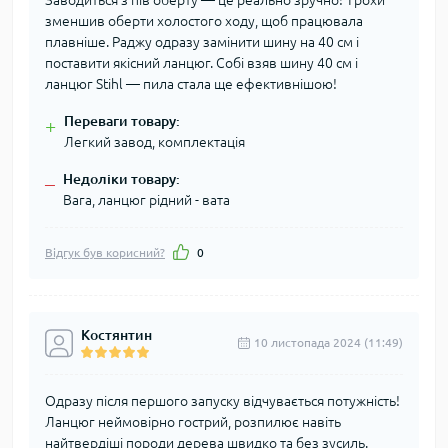
Заводиться з пів оберту — це реально зручно! Трохи
зменшив оберти холостого ходу, щоб працювала
плавніше. Раджу одразу замінити шину на 40 см і
поставити якісний ланцюг. Собі взяв шину 40 см і
ланцюг Stihl — пила стала ще ефективнішою!
Переваги товару:
+
Легкий завод, комплектація
Недоліки товару:
–
Вага, ланцюг рідний - вата
Відгук був корисний?
0
Костянтин
10 листопада 2024 (11:49)
Одразу після першого запуску відчувається потужність!
Ланцюг неймовірно гострий, розпилює навіть
найтвердіші породи дерева швидко та без зусиль.