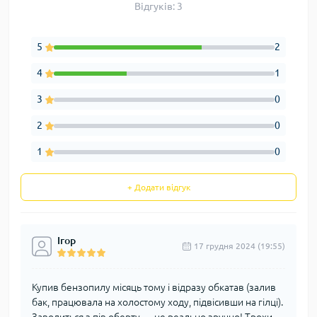
Відгуків: 3
5
2
4
1
3
0
2
0
1
0
+ Додати відгук
Ігор
17 грудня 2024 (19:55)
Купив бензопилу місяць тому і відразу обкатав (залив
бак, працювала на холостому ходу, підвісивши на гілці).