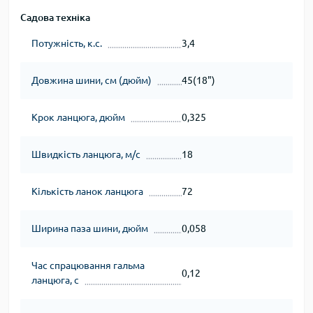
Садова техніка
Потужність, к.с.
3,4
Довжина шини, см (дюйм)
45(18")
Крок ланцюга, дюйм
0,325
Швидкість ланцюга, м/с
18
Кількість ланок ланцюга
72
Ширина паза шини, дюйм
0,058
Час спрацювання гальма
0,12
ланцюга, с