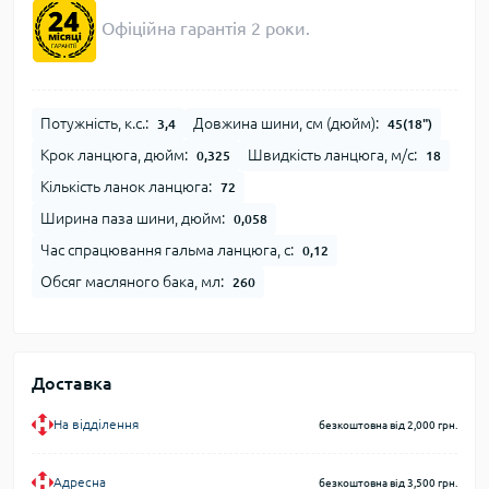
Офіційна гарантія 2 роки.
Потужність, к.с.:
Довжина шини, см (дюйм):
3,4
45(18")
Крок ланцюга, дюйм:
Швидкість ланцюга, м/с:
0,325
18
Кількість ланок ланцюга:
72
Ширина паза шини, дюйм:
0,058
Час спрацювання гальма ланцюга, с:
0,12
Обсяг масляного бака, мл:
260
Доставка
На відділення
безкоштовна від 2,000 грн.
Адресна
безкоштовна від 3,500 грн.