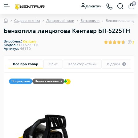
0
Клієнту
Садова техніка
Ланцюгові пили
Бензопили
Бензопила ланцюг
Бензопила ланцюгова Кентавр БП-5225ТН
Виробник:
Kentavr
3
Модель:
БП-5225ТН
Артикул:
46170
Все про товар
Опис
Характеристики
Відгуки
3
Популярний
Немає в наявності