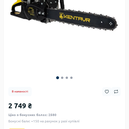
В наявності
2 749 ₴
Ціна в бонусних балах: 2580
Бонусні бали: +150 на рахунок у разі купівлі