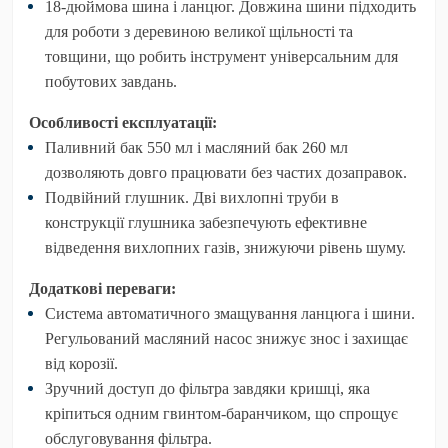
18-дюймова шина і ланцюг
. Довжина шини підходить
для роботи з деревиною великої щільності та
товщини, що робить інструмент універсальним для
побутових завдань.
Особливості експлуатації:
Паливний бак 550 мл і масляний бак 260 мл
дозволяють довго працювати без частих дозаправок.
Подвійний глушник
. Дві вихлопні труби в
конструкції глушника забезпечують ефективне
відведення вихлопних газів, знижуючи рівень шуму.
Додаткові переваги:
Система автоматичного змащування ланцюга і шини
.
Регульований масляний насос знижує знос і захищає
від корозії.
Зручний доступ до фільтра
завдяки кришці, яка
кріпиться одним гвинтом-баранчиком, що спрощує
обслуговування фільтра.