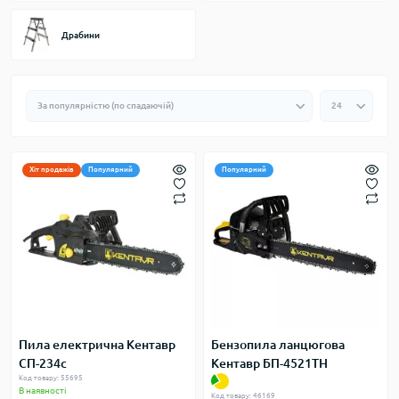
Драбини
Хіт продажів
Популярний
Популярний
Пила електрична Кентавр
Бензопила ланцюгова
СП-234c
Кентавр БП-4521ТН
Код товару: 55695
В наявності
Код товару: 46169