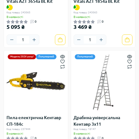
Vitals AZT 3654a BL Kit
Vitals AZT 1854a BL Kit
Код товару: 243065
Код товару: 243063
В наявності
В наявності
0
0
5 095 ₴
3 469 ₴
Модель 2026 року!
Популярний
Популярний
Пила електрична Кентавр
Драбина універсальна
СП-184c
Кентавр 3х11
Код товару: 237444
Код товару: 16147
В наявності
В наявності
0
0