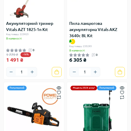
Акумуляторний тример
Пила ланцюгова
Vitals AZT 1825-1n Kit
акумуляторна Vitals AKZ
Код товару: 223825
3640c BL Kit
В наявності
Код товару: 235295
0
В наявності
1 779 ₴
-16%
0
1 491 ₴
6 305 ₴
Популярний
Модель 2026 року!
Популярний