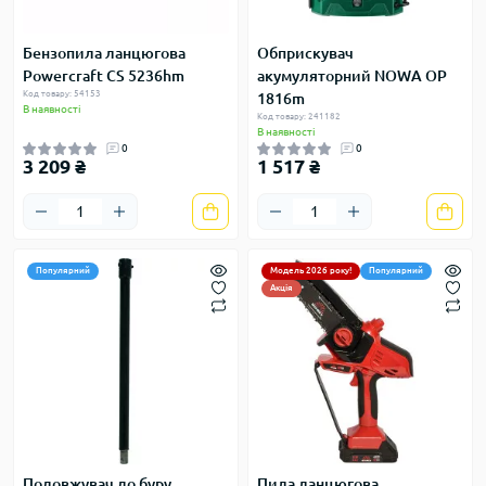
Бензопила ланцюгова
Обприскувач
Powercraft CS 5236hm
акумуляторний NOWA OP
Код товару: 54153
1816m
В наявності
Код товару: 241182
В наявності
0
0
3 209 ₴
1 517 ₴
Популярний
Модель 2026 року!
Популярний
Акція
Подовжувач до буру
Пила ланцюгова