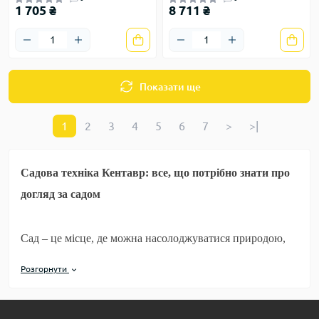
1 705 ₴
8 711 ₴
Показати ще
1
2
3
4
5
6
7
>
>|
Садова техніка Кентавр: все, що потрібно знати про
догляд за садом
Сад – це місце, де можна насолоджуватися природою,
вирощувати плоди та квіти, а також відпочивати. Але
Розгорнути
підтримка саду в ідеальному стані потребує зусиль та
використання спеціального обладнання. Сучасна садова
техніка значно полегшує догляд за рослинами, газоном і