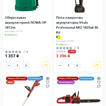
Обприскувач
Пила ланцюгова
акумуляторний NOWA OP
акумуляторна Vitals
3812m
Professional AKZ 1820ak BL
Код товару: 241181
Kit
В наявності
Код товару: 237654
В наявності
0
3 775 ₴
0
-10%
1 357 ₴
3 396 ₴
Модель 2025 року!
Популярний
Модель 2026 року!
Популярний
Акція
Рекомендуємо