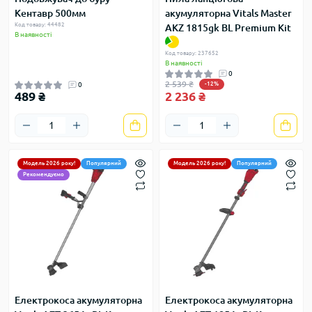
Кентавр 500мм
акумуляторна Vitals Master
Код товару: 44482
AKZ 1815gk BL Premium Kit
В наявності
Код товару: 237652
В наявності
0
2 539 ₴
0
-12%
489 ₴
2 236 ₴
Модель 2026 року!
Популярний
Модель 2026 року!
Популярний
Рекомендуємо
Електрокоса акумуляторна
Електрокоса акумуляторна