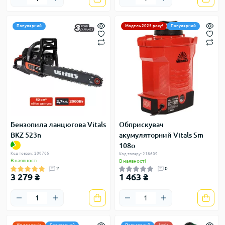
Популярний
Модель 2025 року!
Популярний
Бензопила ланцюгова Vitals
Обприскувач
BKZ 523n
акумуляторний Vitals Sm
108о
Код товару: 208766
Код товару: 218609
В наявності
В наявності
2
0
3 279 ₴
1 463 ₴