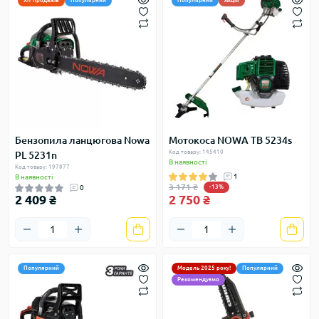
Хіт продажів
Популярний
Популярний
Акція
Бензопила ланцюгова Nowa
Мотокоса NOWA TB 5234s
Код товару: 145410
PL 5231n
В наявності
Код товару: 197877
1
В наявності
3 171 ₴
0
-13%
2 409 ₴
2 750 ₴
Популярний
Модель 2025 року!
Популярний
Рекомендуємо