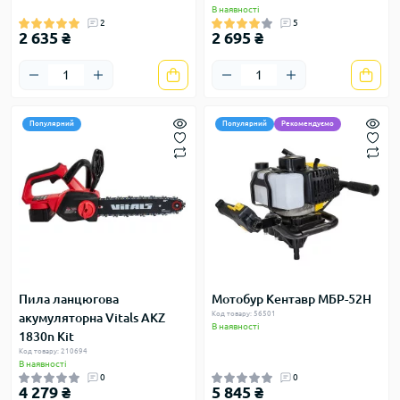
В наявності
2
5
2 635 ₴
2 695 ₴
Популярний
Популярний
Рекомендуємо
Пила ланцюгова
Мотобур Кентавр МБР-52Н
Код товару: 56501
акумуляторна Vitals AKZ
В наявності
1830n Kit
Код товару: 210694
В наявності
0
0
4 279 ₴
5 845 ₴