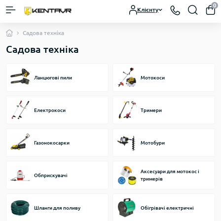
0
Клієнту
Садова техніка
Садова техніка
Ланцюгові пили
Мотокоси
Електрокоси
Тримери
Газонокосарки
Мотобури
Аксесуари для мотокос і
Обприскувачі
тримерів
Шланги для поливу
Обігрівачі електричні