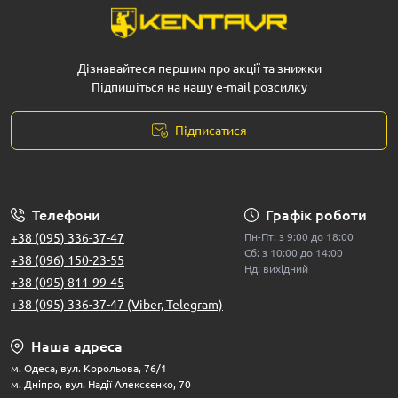
деревами, дозволяючи витрачати менше часу на фізичну
працю та отримувати кращі результати.
Основні види садової техніки
Дізнавайтеся першим про акції та знижки
Підпишіться на нашу e-mail розсилку
Газонокосарки
Підписатися
Доглянутий газон – це візитівка будь-якого саду. Для
підтримання трави в ідеальному стані використовують
газонокосарки, які бувають декількох типів:
Телефони
Графік роботи
+38 (095) 336-37-47
Пн-Пт: з 9:00 до 18:00
Сб: з 10:00 до 14:00
Механічні
– працюють без двигуна, рухаються
+38 (096) 150-23-55
Нд: вихідний
завдяки поштовху оператора, підходять для малих
+38 (095) 811-99-45
ділянок.
+38 (095) 336-37-47 (Viber, Telegram)
Електричні
– тихі, екологічні, потребують джерела
живлення (мережа або акумулятор).
Наша адреса
Бензинові
– потужні, автономні, ідеальні для великих
м. Одеса, вул. Корольова, 76/1
територій.
м. Дніпро, вул. Надії Алексєєнко, 70