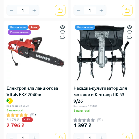
Популярний
Акція
Популярний
Рекомендуємо
Електропила ланцюгова
Насадка-культиватор для
Vitals EKZ 2040m
мотокоси Кентавр НК-53
9/26
Код товару: 80508
Код товару: 135102
В наявності
В наявності
1
3 179 ₴
-12%
0
2 796 ₴
1 397 ₴