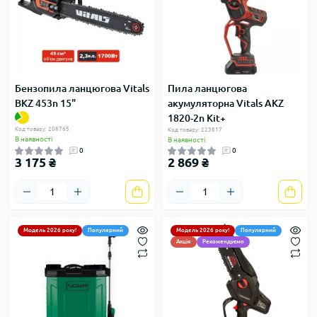
Бензопила ланцюгова Vitals
Пила ланцюгова
BKZ 453n 15"
акумуляторна Vitals AKZ
1820-2n Kit+
Код товару: 208765
Код товару: 223817
В наявності
В наявності
0
0
3 175 ₴
2 869 ₴
Модель 2026 року!
Популярний
Модель 2026 року!
Популярний
Акція
Рекомендуємо