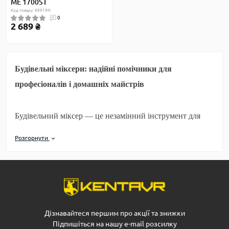
ME 1700ST
Код товару: 88919N
0
2 689 ₴
Будівельні міксери: надійні помічники для
професіоналів і домашніх майстрів
Будівельний міксер — це незамінний інструмент для
змішування різних будівельних матеріалів, таких як
Розгорнути
фарби, штукатурки, клеї, цементні розчини та інші
суміші. Цей інструмент значно полегшує роботу,
забезпечуючи однорідність і якість готового матеріалу.
Основні переваги будівельних міксерів
Дізнавайтеся першим про акції та знижки
Підпишіться на нашу e-mail розсилку