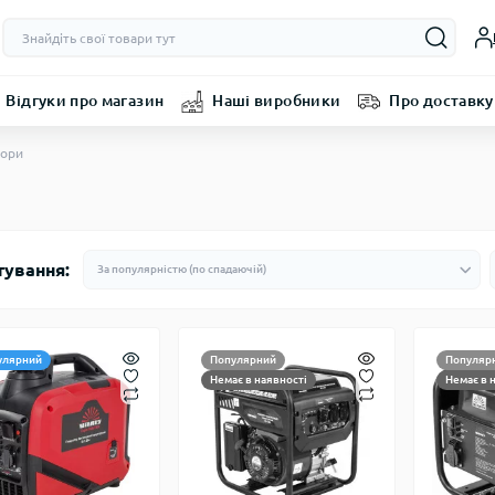
Відгуки про магазин
Наші виробники
Про доставку
тори
тування:
улярний
Популярний
Популяр
Немає в наявності
Немає в 