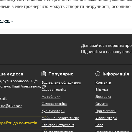
леми з електроенергією можуть створити незручності, особливо в
нних перебоїв у мережі. Саме тому інверторні генератори стають
 або поїздок на природу.
рнути
 ви плануєте
купити генератор
, інверторні моделі бренду
Vitals
с
Дізнавайтеся першим про 
кій продуктивності, компактності та низькому рівню шуму.
Підпишіться на нашу e-ma
особливі інверторні генератори?
ша адреса
Популярне
Інформація
, вул. Корольова, 76/1
Будівельне обладнання
Контакти
о, вул. Надії Алексєєнко, 70
Садова техніка
Відгуки
рторні генератори працюють на основі сучасної інверторної техно
Мотоблоки
Доставка
ail
троенергію з ідеально рівною синусоїдою. Це означає, що вони бе
Силова техніка
Оплата
r.ua@ukr.net
Культиватори
Про магазин
Мийки високого тиску
Умови угоди
ерейти до контактів
Електроінструмент
Блог
утбуки, планшети та смартфони;
Електротранспорт
Повернення товару