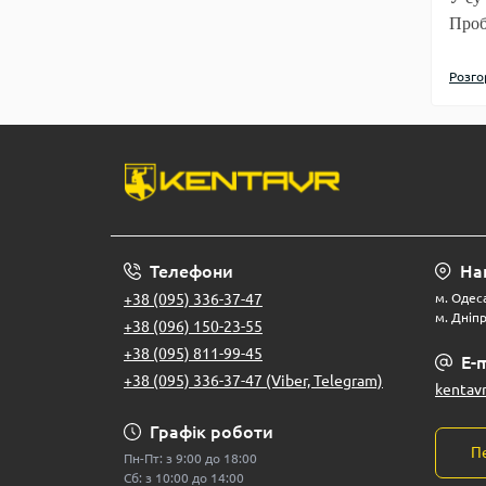
Проб
сезо
дачі
Розго
Якщо
висо
Чим 
Телефони
На
+38 (095) 336-37-47
м. Одеса
м. Дніпр
+38 (096) 150-23-55
Інве
+38 (095) 811-99-45
E-m
елек
+38 (095) 336-37-47 (Viber, Telegram)
як:
kentav
Графік роботи
П
Пн-Пт: з 9:00 до 18:00
но
Сб: з 10:00 до 14:00