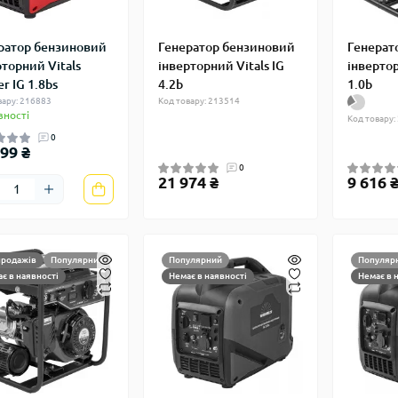
ратор бензиновий
Генератор бензиновий
Генерат
рторний Vitals
інверторний Vitals IG
інвертор
r IG 1.8bs
4.2b
1.0b
вару: 216883
Код товару: 213514
вності
Код товару:
0
99 ₴
0
21 974 ₴
9 616 
продажів
Популярний
Популярний
Популяр
є в наявності
Немає в наявності
Немає в 