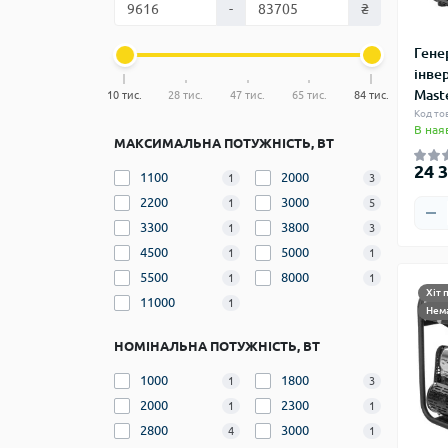
-
₴
Гене
інве
Maste
10 тис.
28 тис.
47 тис.
65 тис.
84 тис.
Код то
В ная
МАКСИМАЛЬНА ПОТУЖНІСТЬ, ВТ
24 3
1100
2000
1
3
2200
3000
1
5
3300
3800
1
3
4500
5000
1
1
5500
8000
1
1
Хіт 
11000
1
Нема
НОМІНАЛЬНА ПОТУЖНІСТЬ, ВТ
1000
1800
1
3
2000
2300
1
1
2800
3000
4
1