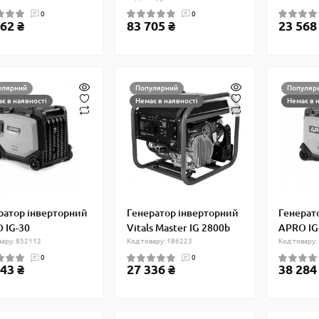
0
0
62 ₴
83 705 ₴
23 568
улярний
Популярний
Популяр
є в наявності
Немає в наявності
Немає в 
ратор інверторний
Генератор інверторний
Генерат
 IG-30
Vitals Master IG 2800b
APRO IG
вару: 852112
Код товару: 186223
Код товару:
0
0
43 ₴
27 336 ₴
38 284