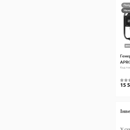
Поп
Нема
Гене
APRO
Код то
15 5
Інв
У су