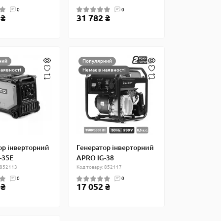
0
0
 ₴
31 782 ₴
ний
Популярний
наявності
Немає в наявності
ор інверторний
Генератор інверторний
-35Е
APRO IG-38
 852113
Код товару: 852117
0
0
 ₴
17 052 ₴