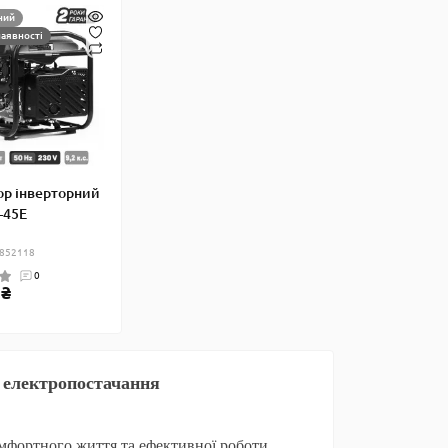
ний
наявності
ор інверторний
-45E
 852118
0
 ₴
о електропостачання
мфортного життя та ефективної роботи.