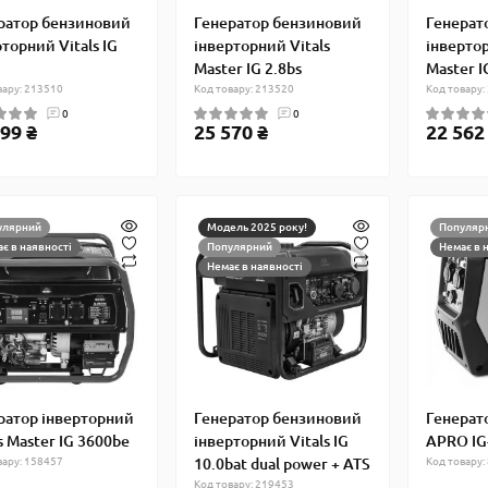
ратор бензиновий
Генератор бензиновий
Генерат
торний Vitals IG
інверторний Vitals
інвертор
Master IG 2.8bs
Master I
вару: 213510
Код товару: 213520
Код товару:
0
0
99 ₴
25 570 ₴
22 562
улярний
Модель 2025 року!
Популяр
є в наявності
Популярний
Немає в 
Немає в наявності
ратор інверторний
Генератор бензиновий
Генерат
s Master IG 3600be
інверторний Vitals IG
APRO IG
вару: 158457
10.0bat dual power + ATS
Код товару:
Код товару: 219453