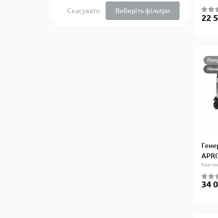
Скасувати
Виберіть фільтри
22 5
Поп
Нема
Гене
APRO
Код то
34 0