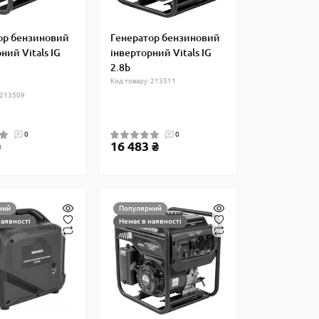
ор бензиновий
Генератор бензиновий
ний Vitals IG
інверторний Vitals IG
2.8b
Код товару: 213511
 213509
0
0
₴
16 483 ₴
ний
Популярний
наявності
Немає в наявності