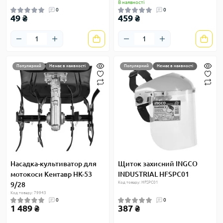
В наявності
0
0
49 ₴
459 ₴
Популярний
Немає в наявності
Популярний
Немає в наявності
Насадка-культиватор для
Щиток захисний INGCO
мотокоси Кентавр НК-53
INDUSTRIAL HFSPC01
Код товару: HFSPC01
9/28
Код товару: 79943
0
0
1 489 ₴
387 ₴