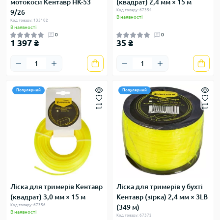
мотокоси Кентавр НК-53
(квадрат) 2,4 мм × 15 м
Код товару: 67354
9/26
В наявності
Код товару: 135102
В наявності
0
0
1 397 ₴
35 ₴
Популярний
Популярний
Ліска для тримерів Кентавр
Ліска для тримерів у бухті
(квадрат) 3,0 мм × 15 м
Кентавр (зiрка) 2,4 мм × 3LB
Код товару: 67356
(349 м)
В наявності
Код товару: 67372