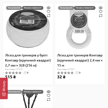
Популярний
Немає в наявності
Популярний
Немає в наявності
Ліска для тримерів у бухті
Ліска для тримерів Кентавр
Кентавр (кручений квадрат)
(кручений квадрат) 2,4 мм ×
2,7 мм × 3LB (256 м)
15 м
Код товару: 67379
Код товару: 67357
0
0
515 ₴
32 ₴
Фільтр
Популярний
Немає в наявності