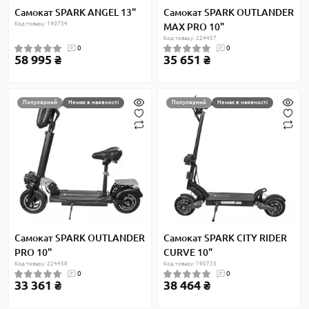
Самокат SPARK ANGEL 13"
Самокат SPARK OUTLANDER
Код товару: 190734
MAX PRO 10"
Код товару: 224457
0
0
58 995 ₴
35 651 ₴
Популярний
Немає в наявності
Популярний
Немає в наявності
Самокат SPARK OUTLANDER
Самокат SPARK CITY RIDER
PRO 10"
CURVE 10"
Код товару: 224458
Код товару: 190735
0
0
33 361 ₴
38 464 ₴