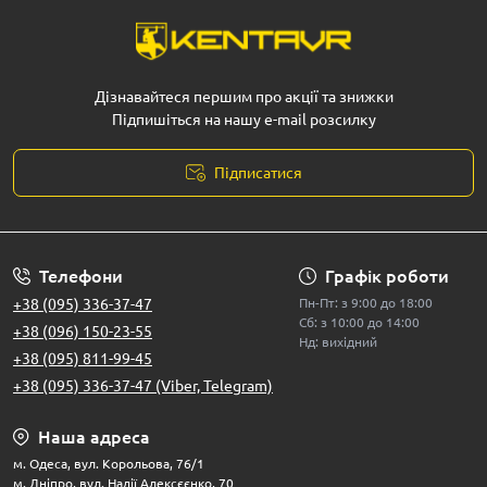
електроскутери, електровелосипеди та електросамокати.
І якщо ви шукаєте якісний транспорт, що поєднує
інновації та доступність, варто звернути увагу на бренд
Spark
.
Дізнавайтеся першим про акції та знижки
Підпишіться на нашу e-mail розсилку
Види електротранспорту
Електроскутери
Підписатися
Електроскутери – це ідеальне рішення для тих, хто
шукає потужний та економний транспорт для
щоденного використання. Вони відрізняються високою
швидкістю, компактністю та зручністю у керуванні.
Телефони
Графік роботи
Основні переваги:
+38 (095) 336-37-47
Пн-Пт: з 9:00 до 18:00
Сб: з 10:00 до 14:00
Безшумність роботи.
+38 (096) 150-23-55
Нд: вихідний
Низькі витрати на заряджання.
+38 (095) 811-99-45
Відсутність шкідливих викидів.
+38 (095) 336-37-47 (Viber, Telegram)
Електровелосипеди
Наша адреса
Електровелосипеди поєднують переваги традиційного
м. Одеса, вул. Корольова, 76/1
велосипеда та електроприводу. Це відмінний вибір для
м. Дніпро, вул. Надії Алексєєнко, 70