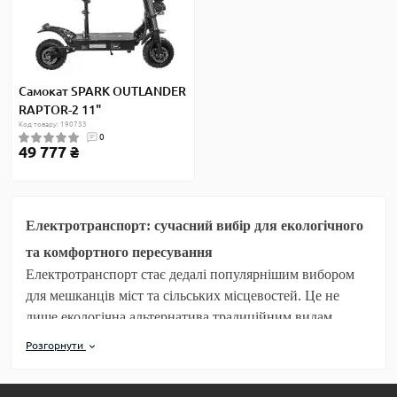
Самокат SPARK OUTLANDER
RAPTOR-2 11"
Код товару: 190733
0
49 777 ₴
Електротранспорт: сучасний вибір для екологічного
та комфортного пересування
Електротранспорт стає дедалі популярнішим вибором
для мешканців міст та сільських місцевостей. Це не
лише екологічна альтернатива традиційним видам
транспорту, але й зручний, стильний та економний
Розгорнути
спосіб пересування. В сучасному світі найбільш
поширеними видами електротранспорту є