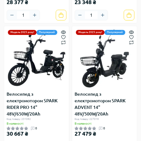
28 377 ₴
23 348 ₴
Модель 2025 року!
Популярний
Модель 2025 року!
Популярний
Велосипед з
Велосипед з
електромотором SPARK
електромотором SPARK
RIDER PRO 14"
ADVENT 14"
48V/650W/20Ah
48V/500W/20Ah
Код товару: 231082
Код товару: 227018
В наявності
В наявності
0
0
30 667 ₴
27 479 ₴