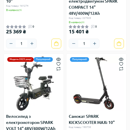
10"
електродвигуном SPARK
Код товару: 161274
COMPACT 14"
В наявності
48V/400W/12Ah
Код товару: 227020
В наявності
0
0
25 369 ₴
15 401 ₴
Модель 2025 року!
Популярний
Популярний
Велосипед з
Самокат SPARK
електромотором SPARK
KICKSCOOTER MAXi 10"
Код товару: 190730
VOLT 14" 48V/400W/12Ah