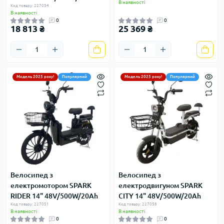
В наявності
Код товару: 227054
В наявності
0
0
18 813 ₴
25 369 ₴
Модель 2025 року!
Популярний
Модель 2025 року!
Популярний
Велосипед з
Велосипед з
електромотором SPARK
електродвигуном SPARK
RIDER 14" 48V/500W/20Ah
CITY 14" 48V/500W/20Ah
Код товару: 227051
Код товару: 227058
В наявності
В наявності
0
0