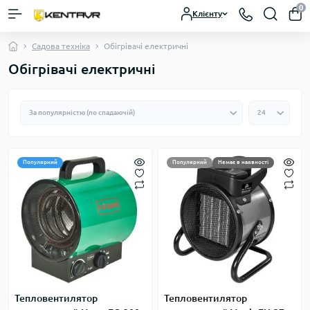
0
Клієнту
Садова техніка
Обігрівачі електричні
Обігрівачі електричні
Популярний
Популярний
Немає в наявності
Тепловентилятор
Тепловентилятор