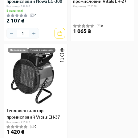
промисловий Nowa EG-300
промисловий Vitals EH-27
Код товару: 156545
Код товару: 211338
В наявності
0
2 107 ₴
0
1 065 ₴
Популярний
Немає в наявності
Тепловентилятор
промисловий Vitals EH-37
Код товару: 211332
0
1 420 ₴