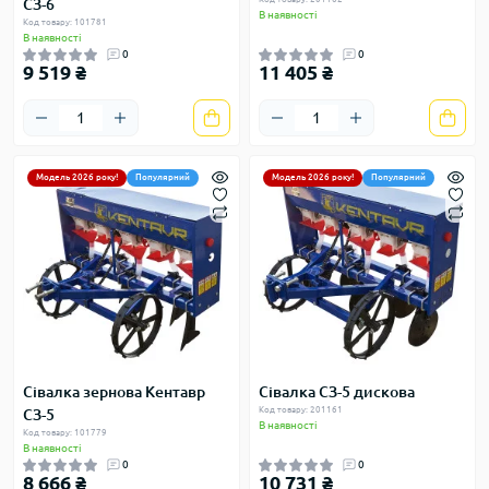
СЗ-6
В наявності
Код товару: 101781
В наявності
0
0
9 519 ₴
11 405 ₴
Модель 2026 року!
Популярний
Модель 2026 року!
Популярний
Сівалка зернова Кентавр
Сівалка СЗ-5 дискова
Код товару: 201161
СЗ-5
В наявності
Код товару: 101779
В наявності
0
0
8 666 ₴
10 731 ₴