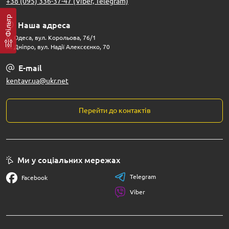
+38 (095) 336-37-47 (Viber, Telegram)
Фільтр
Наша адреса
м. Одеса, вул. Корольова, 76/1
м. Дніпро, вул. Надії Алексєєнко, 70
E-mail
kentavr.ua@ukr.net
Перейти до контактів
Ми у соціальних мережах
Telegram
Facebook
Viber