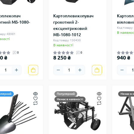
оплекопач
Картоплевикопувач
Картопл
отний МБ-1080-
грохотний 2-
віялови
ексцентриковий
Код товару:
В наявнос
вару: 48981
МБ-1080-1012
вності
Код товару: 130430
В наявності
0
0
0 ₴
8 250 ₴
940 ₴
улярний
Популярний
Немає в 
Немає в наявності