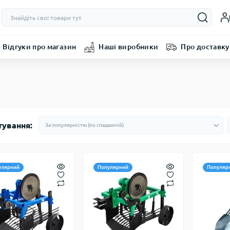
Відгуки про магазин
Наші виробники
Про доставку
тування:
улярний
Популярний
Популяр