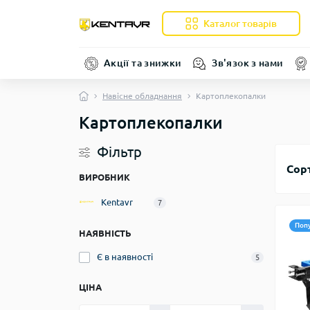
Каталог товарів
Акції та знижки
Зв'язок з нами
Навісне обладнання
Картоплекопалки
Картоплекопалки
Фільтр
Сор
ВИРОБНИК
Kentavr
7
Поп
НАЯВНІСТЬ
Є в наявності
5
ЦІНА