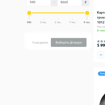
-
₴
Карт
грох
1012
940
3 тис.
5 тис.
7 тис.
9 тис.
Код то
В ная
Скасувати
Виберіть фільтри
5 99
Поп