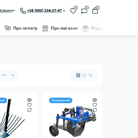
0
0
0
Клієнту
+38 (095) 336-37-47
Про оплату
Про магазин
Подарунковий серти
ний
Популярний