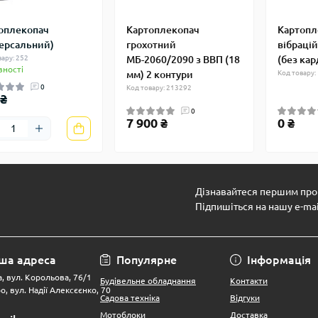
оплекопач
Картоплекопач
Картопл
версальний)
грохотний
вібраці
вару: 252
МБ-2060/2090 з ВВП (18
(без кар
вності
мм) 2 контури
Код товару:
0
Код товару: 213292
 ₴
0
7 900 ₴
0 ₴
Дізнавайтеся першим про 
Підпишіться на нашу e-ma
ша адреса
Популярне
Інформація
, вул. Корольова, 76/1
Будівельне обладнання
Контакти
о, вул. Надії Алексєєнко, 70
Садова техніка
Відгуки
Мотоблоки
Доставка