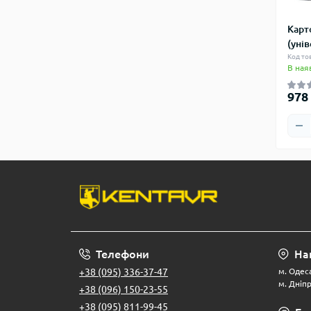
Карт
(уні
Код то
В ная
978
Телефони
На
+38 (095) 336-37-47
м. Одеса
м. Дніпр
+38 (096) 150-23-55
+38 (095) 811-99-45