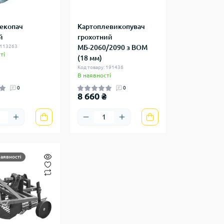
екопач
Картоплевикопувач
й
грохотний
 113263
МБ-2060/2090 з ВОМ
ті
(18 мм)
Код товару: 191436
В наявності
0
0
8 660 ₴
наявності