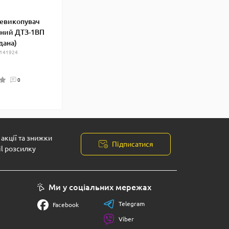
евикопувач
йний ДТЗ-1ВП
дана)
 141924
0
акції та знижки
Підписатися
il розсилку
Ми у соціальних мережах
Telegram
Facebook
Viber