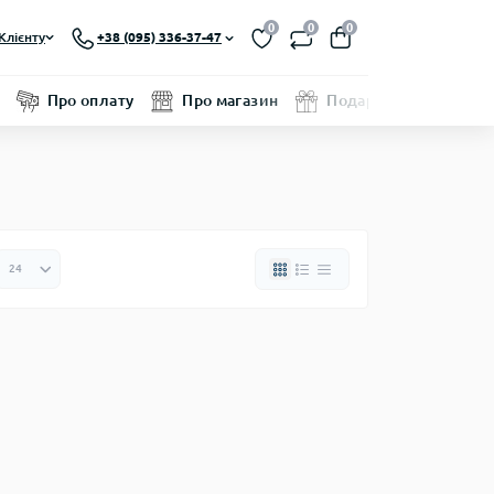
0
0
0
Клієнту
+38 (095) 336-37-47
Про оплату
Про магазин
Подарунковий серти