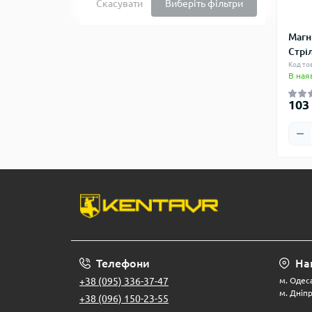
Скасувати
Виберіть фільтри
Магн
Стрі
Код то
В ная
103
Телефони
На
+38 (095) 336-37-47
м. Одеса
м. Дніпр
+38 (096) 150-23-55