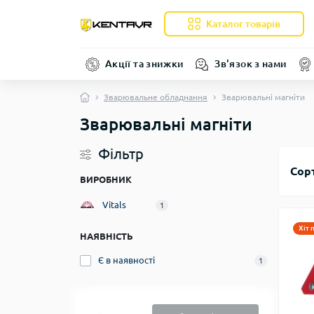
Каталог товарів
Акції та знижки
Зв'язок з нами
Зварювальне обладнання
Зварювальні магніти
Зварювальні магніти
Фільтр
Сор
ВИРОБНИК
Vitals
1
Хіт 
НАЯВНІСТЬ
Є в наявності
1