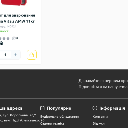
іт для зварювання
ла Vitals AMW 11кг
вару: 140921
вності
0
 ₴
Дізнавайтеся першим про 
Підпишіться на нашу e-ma
ша адреса
Популярне
Інформація
, вул. Корольова, 76/1
Будівельне обладнання
Контакти
о, вул. Надії Алексєєнко, 70
Садова техніка
Відгуки