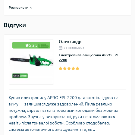
потужними характеристиками, що роблять їх ідеальним
Розгорнути
вибором для роботи в саду, підготовки дров або виконання
завдань у майстерні. Завдяки відсутності шкідливих викидів і
низькому рівню шуму електропили Кентавр однаково
Відгуки
ефективні як на відкритому повітрі, так і в закритих
приміщеннях.
Олександр
5 з 5
21 квітня 2025
Електропила ланцюгова APRO EPL
2200
Купив електропилу APRO EPL 2200 для заготівлі дров на
зиму — залишився дуже задоволений. Пила реально
потужна, справляється з товстими колодами без жодних
проблем. Зручна у використанні, руки не втомлюються
навіть після тривалої роботи. Особливо сподобалась
система автоматичного змащування і те, як ..
Основні переваги електропил Кентавр