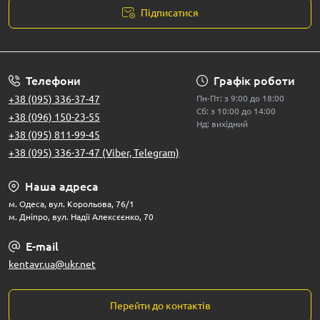
електропили Kentavr мають високий експлуатаційний ресурс.
Підписатися
Вони менш вразливі до зносу й рідше потребують ремонту чи
заміни деталей, що особливо важливо при регулярному
використанні.
Телефони
Графік роботи
+38 (095) 336-37-47
Пн-Пт: з 9:00 до 18:00
4. Маневреність і комфорт
Сб: з 10:00 до 14:00
+38 (096) 150-23-55
Нд: вихідний
Компактний розмір та легка вага забезпечують зручність у
+38 (095) 811-99-45
роботі. Навіть тривале використання не викликає втоми, а
+38 (095) 336-37-47 (Viber, Telegram)
добре продумана ергономіка підвищує точність і контроль під
час розпилювання.
Наша адреса
м. Одеса, вул. Корольова, 76/1
м. Дніпро, вул. Надії Алексєєнко, 70
5. Тиха робота
На відміну від бензопил, електричні моделі Кентавр працюють
E-mail
практично безшумно. Це дозволяє використовувати їх у
kentavr.ua@ukr.net
приватному секторі, не турбуючи сусідів, а також у
приміщеннях із високими вимогами до тиші.
Перейти до контактів