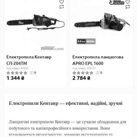
Електропила Кентавр
Електропила ланцюгова
СП-204ТМ
APRO EPL 1600
Код товару: 50603
Код товару: 899131
0
0
1 344 ₴
2 784 ₴
Електропили Кентавр — ефективні, надійні, зручні
Ланцюгові електропили Кентавр — це сучасне обладнання для
побутового та напівпрофесійного використання. Вони
відзначаються екологічністю, зручною експлуатацією та