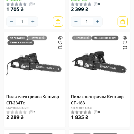
0
0
1 705 ₴
2 399 ₴
Хіт продажів
Популярний
Популярний
Немає в наявності
Немає в наявності
Пила електрична Кентавр
Пила електрична Кентавр
СП-234Тc
СП-183
Код товару: 55308R
Код товару: 53627
2
0
2 289 ₴
1 835 ₴