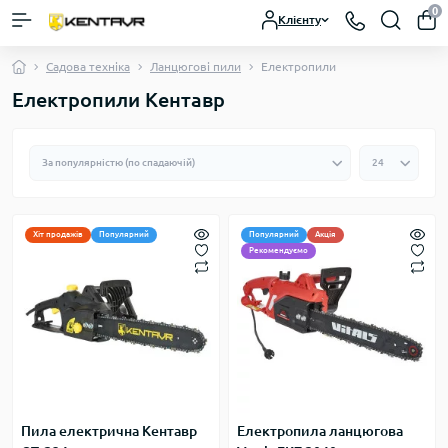
0
Клієнту
Садова техніка
Ланцюгові пили
Електропили
Електропили Кентавр
Хіт продажів
Популярний
Популярний
Акція
Рекомендуємо
Пила електрична Кентавр
Електропила ланцюгова