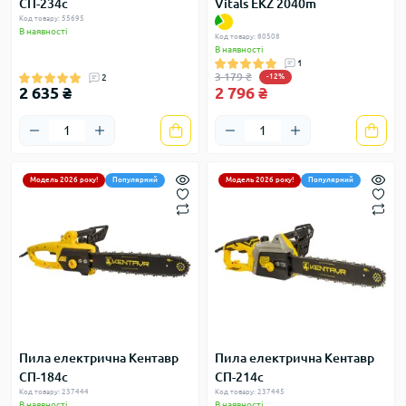
СП-234c
Vitals EKZ 2040m
Код товару: 55695
В наявності
Код товару: 80508
В наявності
1
3 179 ₴
2
-12%
2 635 ₴
2 796 ₴
Модель 2026 року!
Популярний
Модель 2026 року!
Популярний
Пила електрична Кентавр
Пила електрична Кентавр
СП-184c
СП-214c
Код товару: 237444
Код товару: 237445
В наявності
В наявності