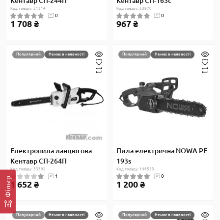
Кентавр СП-244П
Кентавр СП-163с
Код товару: 51314
Код товару: 53970
0
0
1 708 ₴
967 ₴
Популярний
Немає в наявності
Популярний
Немає в наявності
Електропила ланцюгова
Пила електрична NOWA PE
Кентавр СП-264П
193s
Код товару: 53392
Код товару: 148553
1
0
Фільтр
1 652 ₴
1 200 ₴
Популярний
Немає в наявності
Популярний
Немає в наявності