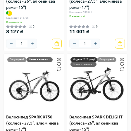
(колеса - 26", алюмінієва
(колеса - 27,5", алюмінієва
рама - 15")
рама - 17")
Код товару: 185374
В наявності
Код товару: 218756
В наявності
0
0
8 127 ₴
11 001 ₴
Популярний
Немає в наявності
Модель 2025 року!
Популярний
Немає в наявності
Велосипед SPARK X750
Велосипед SPARK DELIGHT
(колеса - 27,5", алюмінієва
(колеса - 26", алюмінієва
рама - 17")
рама - 15")