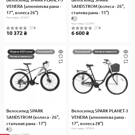
Велосипед SPARK PLANET-3
Велосипед SPARK
VENERA (алюмінієва рама -
SANDSTROM (колеса - 26",
17", колеса 26")
сталева рама - 15")
Код товару: 203637
Код товару: 222997
0
0
10 372 ₴
6 600 ₴
Модель 2025 року!
Популярний
Популярний
Немає в наявності
Немає в наявності
Велосипед SPARK
Велосипед SPARK PLANET-3
SANDSTROM (колеса - 26",
VENERA (алюмінієва рама -
стальная рама - 17")
17", колеса 28")
Код товару: 203634
Код товару: 223000