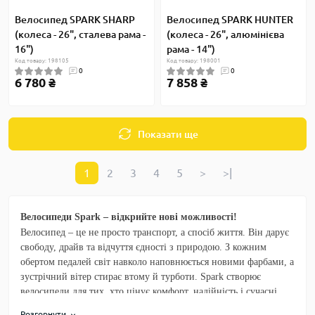
Велосипед SPARK SHARP
Велосипед SPARK HUNTER
(колеса - 26", сталева рама -
(колеса - 26", алюмінієва
16")
рама - 14")
Код товару: 198105
Код товару: 198001
0
0
6 780 ₴
7 858 ₴
Показати ще
1
2
3
4
5
>
>|
Велосипеди Spark – відкрийте нові можливості!
Велосипед – це не просто транспорт, а спосіб життя. Він дарує
свободу, драйв та відчуття єдності з природою. З кожним
обертом педалей світ навколо наповнюється новими фарбами, а
зустрічний вітер стирає втому й турботи. Spark створює
велосипеди для тих, хто цінує комфорт, надійність і сучасні
технології.
Розгорнути