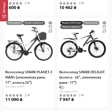
0
0
Фільтр
6 600 ₴
10 462 ₴
Популярний
Немає в наявності
Модель 2025 року!
Популярний
Немає в наявності
Велосипед SPARK PLANET-3
Велосипед SPARK DELIGHT
MARS (алюмінієва рама -
(колеса - 26", алюмінієва
17", колеса 26")
рама - 17")
Код товару: 203644
Код товару: 218775
0
0
11 090 ₴
7 947 ₴