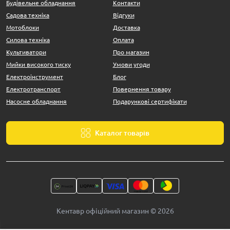
Будівельне обладнання
Контакти
Комфорт навіть у тривалих поїздках.
Садова техніка
Відгуки
Spark – це ваш надійний партнер у світі велопригод. Відкрийте
Мотоблоки
Доставка
для себе нові маршрути разом із якісними та стильними
Силова техніка
Оплата
велосипедами!
Культиватори
Про магазин
Мийки високого тиску
Умови угоди
Електроінструмент
Блог
Електротранспорт
Повернення товару
Насосне обладнання
Подарункові сертифікати
Каталог товарів
Кентавр офіційний магазин © 2026