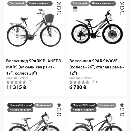
Популярний
Немає в наявності
Популярний
Немає в наявності
Велосипед SPARK PLANET-3
Велосипед SPARK WAVE
MARS (алюмінієва рама -
(колеса - 26", сталева рама -
17", колеса 28")
12")
Код товару: 203640
Код товару: 198090
0
0
11 315 ₴
6 780 ₴
Модель 2025 року!
Популярний
Модель 2025 року!
Популярний
Немає в наявності
Немає в наявності