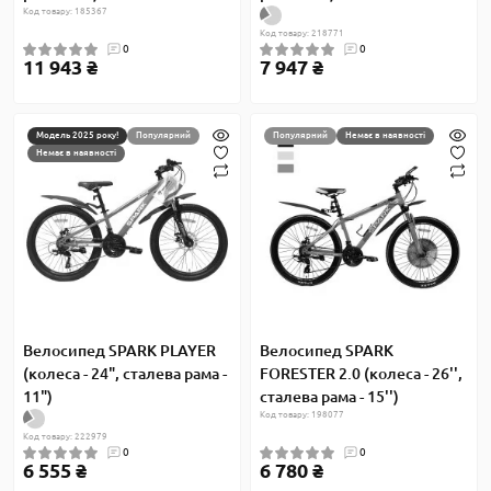
Код товару: 185367
Код товару: 218771
0
0
11 943 ₴
7 947 ₴
Модель 2025 року!
Популярний
Популярний
Немає в наявності
Немає в наявності
Велосипед SPARK PLAYER
Велосипед SPARK
(колеса - 24", сталева рама -
FORESTER 2.0 (колеса - 26'',
11")
сталева рама - 15'')
Код товару: 198077
Код товару: 222979
0
0
6 555 ₴
6 780 ₴