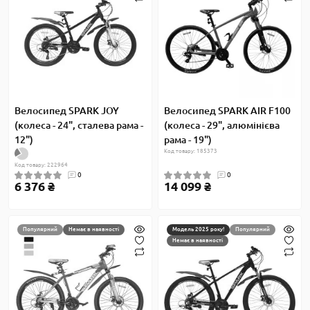
Велосипед SPARK JOY
Велосипед SPARK AIR F100
(колеса - 24", сталева рама -
(колеса - 29", алюмінієва
12")
рама - 19")
Код товару: 185373
Код товару: 222964
0
0
6 376 ₴
14 099 ₴
Популярний
Немає в наявності
Модель 2025 року!
Популярний
Немає в наявності