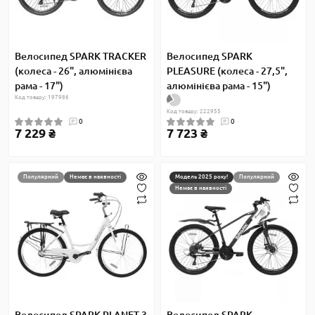
Велосипед SPARK TRACKER
Велосипед SPARK
(колеса - 26", алюмінієва
PLEASURE (колеса - 27,5",
рама - 17")
алюмінієва рама - 15")
Код товару: 197986
Код товару: 222955
0
0
7 229 ₴
7 723 ₴
Популярний
Немає в наявності
Модель 2025 року!
Популярний
Немає в наявності