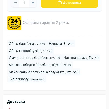
До кошика
Офіційна гарантія 2 роки.
Об'єм барабана, л:
Напруга, В:
140
230
Об'єм готової суміші, л:
128
Діаметр отвору барабана, см:
Частота струму, Гц:
60
50
Кількість обертів барабана, об/хв:
28-30
Максимальна споживана потужність, Вт:
550
Тип приводу:
вінцевий
Доставка