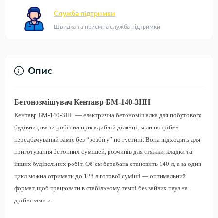
Служба підтримки
Швидка та приємна служба підтримки
Опис
Бетонозмішувач Кентавр БМ-140-3НН
Кентавр БМ-140-3НН
— електрична бетономішалка для побутового
будівництва та робіт на присадибній ділянці, коли потрібен
передбачуваний заміс без “розбігу” по густині. Вона підходить для
приготування бетонних сумішей, розчинів для стяжки, кладки та
інших будівельних робіт. Об’єм барабана становить
140 л
, а за один
цикл можна отримати до
128 л
готової суміші — оптимальний
формат, щоб працювати в стабільному темпі без зайвих пауз на
дрібні заміси.