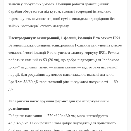
замісів у побутових умовах. Принцип роботи гравітаційний:
барабан обертається під кутом, а лопаті всередині інтенсивно
перемішують компоненти, щоб суміш виходила однорідною без
зайвих “острівців” сухого матеріалу.
Електродвигун: асинхронний, 1-фазний, ізоляція F та захист IP21
Бетономішалка оснащена
асинхронним 1-фазним
двигуном із класом
теплостійкості ізоляції
F
та ступенем захисту корпусу
IP21
. Режим
роботи заявлений як
S3 (20 хв)
, що добре підходить для “робочого
циклу” на ділянці: заміс — вивантаження — підготовка наступної
порції. Для розуміння шумового навантаження вказані значення
Lpa/Lwa 58/69 дБ
, гарантований рівень звукової потужності —
69
дБ
.
Габарити та вага: зручний формат для транспортування й
розміщення
Габарити паковання —
770×620×430 мм
, маса
нетто/брутто
45,5/46,5 кг
. Такий розмір і вага добре підходять для приватного
будівництва: техніку простіше доставити, розмістити на