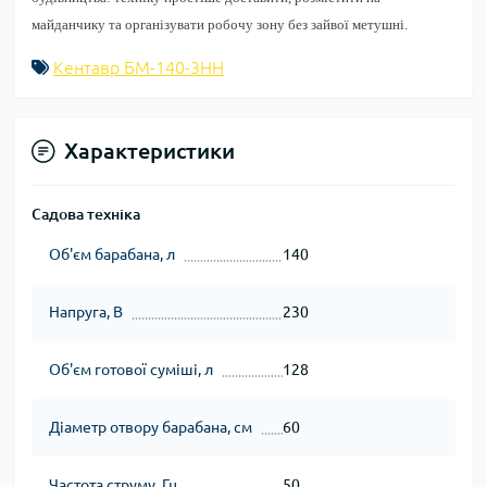
майданчику та організувати робочу зону без зайвої метушні.
Кентавр БМ-140-3НН
Характеристики
Садова техніка
Об'єм барабана, л
140
Напруга, В
230
Об'єм готової суміші, л
128
Діаметр отвору барабана, см
60
Частота струму, Гц
50