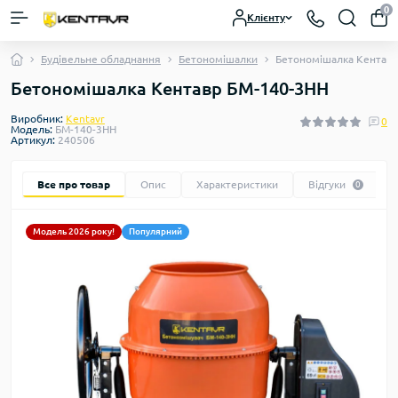
0
Клієнту
Будівельне обладнання
Бетономішалки
Бетономішалка Кентав
Бетономішалка Кентавр БМ-140-3НН
Виробник:
Kentavr
0
Модель:
БМ-140-3НН
Артикул:
240506
Все про товар
Опис
Характеристики
Відгуки
0
Модель 2026 року!
Популярний