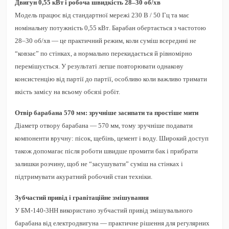
Двигун 0,55 кВт і робоча швидкість 28–30 об/хв
Модель працює від стандартної мережі
230 В / 50 Гц
та має
номінальну потужність
0,55 кВт
. Барабан обертається з частотою
28–30 об/хв
— це практичний режим, коли суміш всередині не
“ковзає” по стінках, а нормально перекидається й рівномірно
перемішується. У результаті легше повторювати однакову
консистенцію від партії до партії, особливо коли важливо тримати
якість замісу на всьому обсязі робіт.
Отвір барабана 570 мм: зручніше засипати та простіше мити
Діаметр отвору барабана —
570 мм
, тому зручніше подавати
компоненти вручну: пісок, щебінь, цемент і воду. Широкий доступ
також допомагає після роботи швидше промити бак і прибрати
залишки розчину, щоб не “засушувати” суміш на стінках і
підтримувати акуратний робочий стан техніки.
Зубчастий привід і гравітаційне змішування
У
БМ-140-3НН
використано
зубчастий привід
змішувального
барабана від електродвигуна — практичне рішення для регулярних