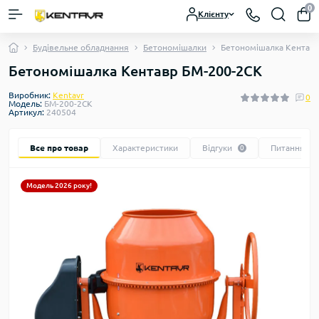
0
Клієнту
Будівельне обладнання
Бетономішалки
Бетономішалка Кентавр
Бетономішалка Кентавр БМ-200-2СК
Виробник:
Kentavr
0
Модель:
БМ-200-2СК
Артикул:
240504
Все про товар
Характеристики
Відгуки
Питання
0
0
Модель 2026 року!