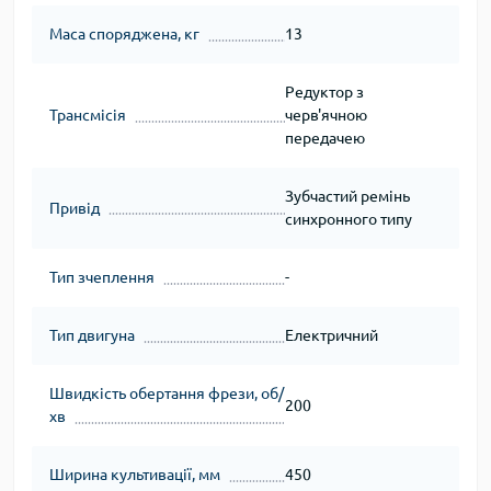
Маса споряджена, кг
13
Редуктор з
Трансмісія
черв'ячною
передачею
Зубчастий ремінь
Привід
синхронного типу
Тип зчеплення
-
Тип двигуна
Електричний
Швидкість обертання фрези, об/
200
хв
Ширина культивації, мм
450