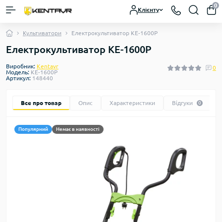
0
Клієнту
Культиватори
Електрокультиватор КЕ-1600Р
Електрокультиватор КЕ-1600Р
Виробник:
Kentavr
0
Модель:
КЕ-1600Р
Артикул:
148440
Все про товар
Опис
Характеристики
Відгуки
0
Популярний
Немає в наявності