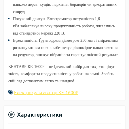
навколо дерев, кущів, парканів, бордюрів чи декоративних
споруд.
Потужний двигун.
Електромотор потужністю
1,6
кВт
забезпечує високу продуктивність роботи, живлячись
від стандартної мережі 220 В.
Ефективність.
Ґрунтофреза діаметром
250 мм
зі спіральним
розташуванням ножів забезпечує рівномірне навантаження
на редуктор, знижує вібрацію та гарантує якісний результат.
КЕНТАВР КЕ-1600Р
– це ідеальний вибір для тих, хто цінує
якість, комфорт та продуктивність у роботі на землі. Зробіть
свій сад доглянутим легко та швидко!
Електрокультиватор КЕ-1600Р
Характеристики