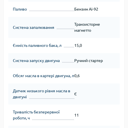
Паливо
Бензин Аі-92
Транзисторне
Система запалювання
магнетто
Ємність паливного бака, л
15,0
Система запуску двигуна
Ручний стартер
Обсяг масла в картері двигуна, л
0,6
Датчик низького рівня масла в
Є
двигуні
Тривалість безперервної
11
роботи, ч