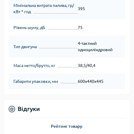
Мінімальна витрата палива, гр/
395
кВт * год
Рівень шуму, дБ
75
4-тактний
Тип двигуна
одноциліндровий
Маса нетто/брутто, кг
38,5/40,4
Габарити упаковки, мм
600х440х445
Відгуки
Рейтинг товару: