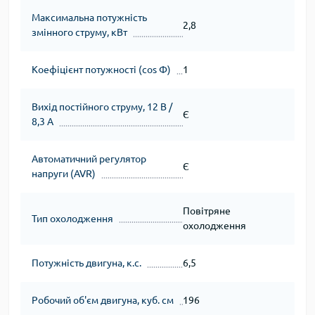
Максимальна потужність
2,8
змінного струму, кВт
Коефіцієнт потужності (cos Φ)
1
Вихід постійного струму, 12 В /
Є
8,3 А
Автоматичний регулятор
Є
напруги (AVR)
Повітряне
Тип охолодження
охолодження
Потужність двигуна, к.с.
6,5
Робочий об'єм двигуна, куб. см
196