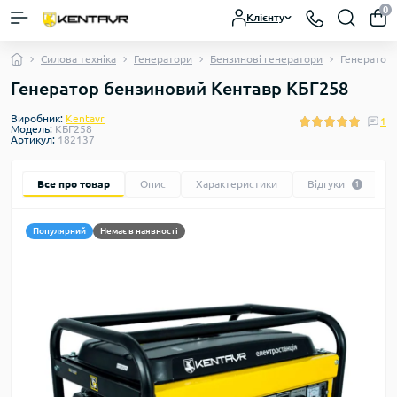
0
Клієнту
Силова техніка
Генератори
Бензинові генератори
Генератор
Генератор бензиновий Кентавр КБГ258
Виробник:
Kentavr
1
Модель:
КБГ258
Артикул:
182137
Все про товар
Опис
Характеристики
Відгуки
1
Популярний
Немає в наявності