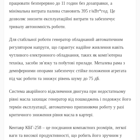
працювати безперервно до 11 годин без дозаправки, а
мінімальна витрата палива становить 395 г/кВт*год. Це
дозволяє знизити експлуатаційні витрати та забезпечує
тривалу автономність роботи.
Для стабільної роботи генератор обладнаний автоматичним
регулятором напруги, що гарантує надійне живлення навіть
чутливого електронного обладнання, таких як комп'ютерна
техніка, засоби зв'язку та побутові прилади. Металева рама з
демпферними опорами забезпечує стійке положення агрегата
під час роботи та знижує рівень шуму до 75 дБ.
Система аварійного відключення двигуна при недостатньому
рівні масла захищає генератор від пошкоджень і подовжує його
термін експлуатації, автоматично припиняючи роботу у разі
критичного зниження рівня масла в картері.
Кентавр КБГ-258
– це поєднання компактних розмірів, легкої
ваги та високої продуктивності, що робить його зручним у