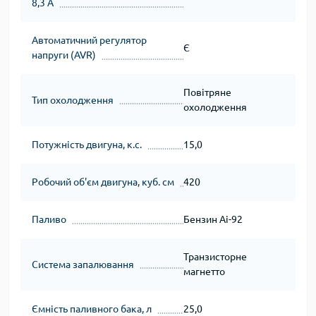
8,3 А
Автоматичний регулятор
Є
напруги (AVR)
Повітряне
Тип охолодження
охолодження
Потужність двигуна, к.с.
15,0
Робочий об'єм двигуна, куб. см
420
Паливо
Бензин Аі-92
Транзисторне
Система запалювання
магнетто
Ємність паливного бака, л
25,0