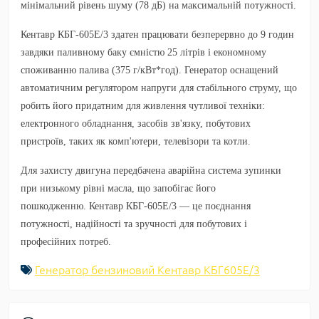
мінімальний рівень шуму (78 дБ) на максимальній потужності.
Кентавр КБГ-605Е/3
здатен працювати безперервно до 9 годин
завдяки паливному баку ємністю 25 літрів і економному
споживанню палива (375 г/кВт*год). Генератор оснащений
автоматичним регулятором напруги для стабільного струму, що
робить його придатним для живлення чутливої техніки:
електронного обладнання, засобів зв'язку, побутових
пристроїв, таких як комп'ютери, телевізори та котли.
Для захисту двигуна передбачена аварійна система зупинки
при низькому рівні масла, що запобігає його
пошкодженню.
Кентавр КБГ-605Е/3
— це поєднання
потужності, надійності та зручності для побутових і
професійних потреб.
Генератор бензиновий Кентавр КБГ605Е/3