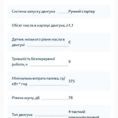
Система запуску двигуна
Ручний стартер
Обсяг масла в картері двигуна, л
1,1
Датчик низького рівня масла в
Є
двигуні
Тривалість безперервної
9
роботи, ч
Мінімальна витрата палива, гр/
375
кВт * год
Рівень шуму, дБ
78
4-тактний
Тип двигуна
одноциліндровий