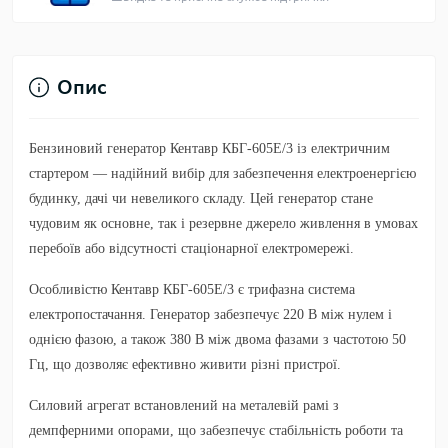
Опис
Бензиновий генератор Кентавр КБГ-605Е/3
із електричним
стартером — надійний вибір для забезпечення електроенергією
будинку, дачі чи невеликого складу. Цей генератор стане
чудовим як основне, так і резервне джерело живлення в умовах
перебоїв або відсутності стаціонарної електромережі.
Особливістю
Кентавр КБГ-605Е/3
є трифазна система
електропостачання. Генератор забезпечує 220 В між нулем і
однією фазою, а також 380 В між двома фазами з частотою 50
Гц, що дозволяє ефективно живити різні пристрої.
Силовий агрегат встановлений на металевій рамі з
демпферними опорами, що забезпечує стабільність роботи та