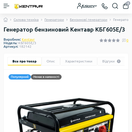
0
Клієнту
Силова техніка
Генератори
Бензинові генератори
Генератор
Генератор бензиновий Кентавр КБГ605Е/3
Виробник:
Kentavr
0
Модель:
КБГ605Е/3
Артикул:
182142
Все про товар
Опис
Характеристики
Відгуки
0
Популярний
Немає в наявності