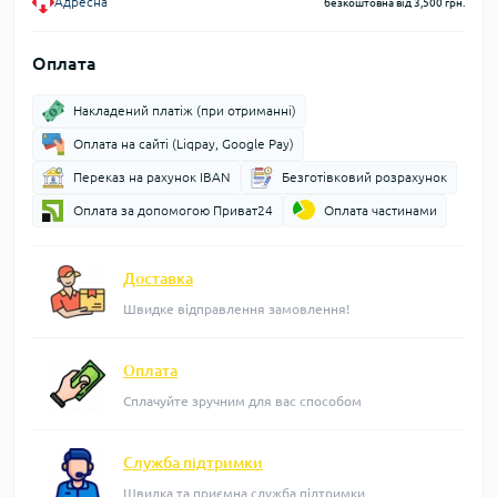
Адресна
безкоштовна від 3,500 грн.
Оплата
Накладений платіж (при отриманні)
Оплата на сайті (Liqpay, Google Pay)
Переказ на рахунок IBAN
Безготівковий розрахунок
Оплата за допомогою Приват24
Оплата частинами
Доставка
Швидке відправлення замовлення!
Оплата
Сплачуйте зручним для вас способом
Служба підтримки
Швидка та приємна служба підтримки