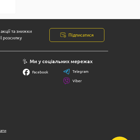
акції та знижки
Підписатися
il розсилку
Ми у соціальних мережах
Telegram
Facebook
Viber
кати