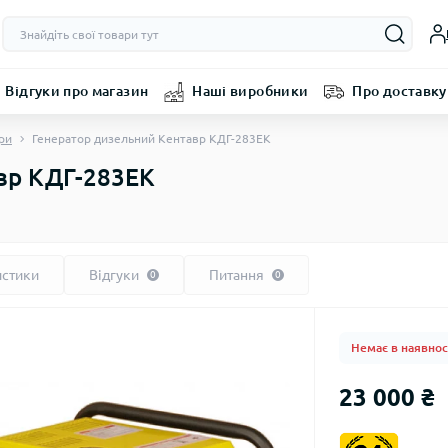
Відгуки про магазин
Наші виробники
Про доставку
ри
Генератор дизельний Кентавр КДГ-283ЕК
вр КДГ-283ЕК
истики
Відгуки
Питання
0
0
Немає в наявнос
23 000 ₴