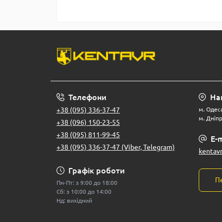
Телефони
На
+38 (095) 336-37-47
м. Одеса
м. Дніпр
+38 (096) 150-23-55
+38 (095) 811-99-45
E-m
+38 (095) 336-37-47 (Viber, Telegram)
kentav
Графік роботи
П
Пн-Пт: з 9:00 до 18:00
Сб: з 10:00 до 14:00
Нд: вихідний