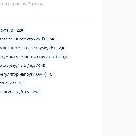
на гарантія 2 роки.
уга, В:
220
ота змінного струму, Гц:
50
жність змінного струму, кВт:
2,8
тужність змінного струму, кВт:
3,0
 струму, 12 В / 8,3 А:
Є
егулятор напруги (AVR):
Є
на, к.с.:
6,0
вигуна, куб. см:
296