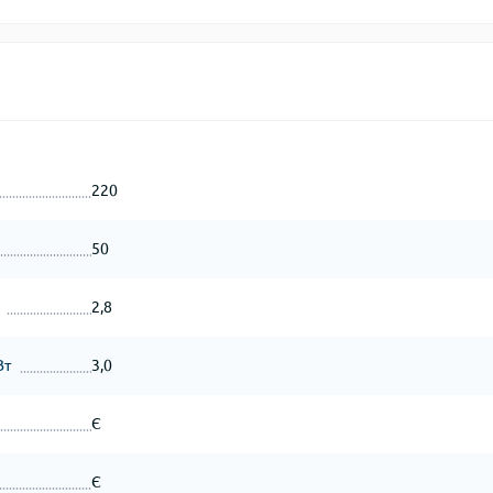
220
50
2,8
Вт
3,0
Є
Є