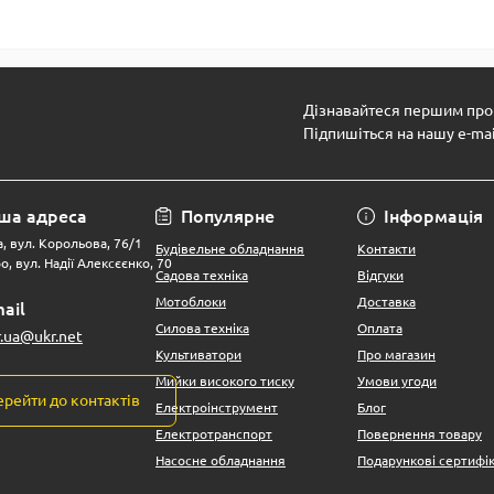
Дізнавайтеся першим про 
Підпишіться на нашу e-ma
ша адреса
Популярне
Інформація
, вул. Корольова, 76/1
Будівельне обладнання
Контакти
о, вул. Надії Алексєєнко, 70
Садова техніка
Відгуки
Мотоблоки
Доставка
ail
Силова техніка
Оплата
r.ua@ukr.net
Культиватори
Про магазин
Мийки високого тиску
Умови угоди
ерейти до контактів
Електроінструмент
Блог
Електротранспорт
Повернення товару
Насосне обладнання
Подарункові сертифі