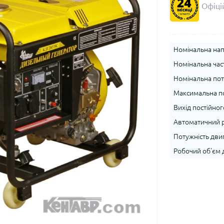
Офіцій
Номінальна напр
Номінальна част
Номінальна поту
Максимальна по
Вихід постійного
Автоматичний р
Потужність двигу
Робочий об'єм д