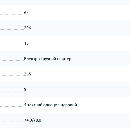
6,0
296
15
Електро і ручний стартер
265
9
4-тактний одноциліндровий
74,0/78,0