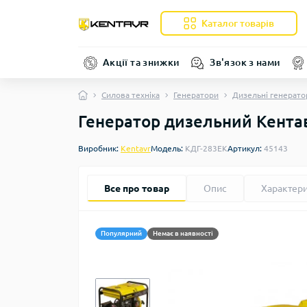
Каталог товарів
Акції та знижки
Зв'язок з нами
Силова техніка
Генератори
Дизельні генерато
Генератор дизельний Кента
Виробник:
Kentavr
Модель:
КДГ-283ЕК
Артикул:
45143
Все про товар
Опис
Характер
Популярний
Немає в наявності