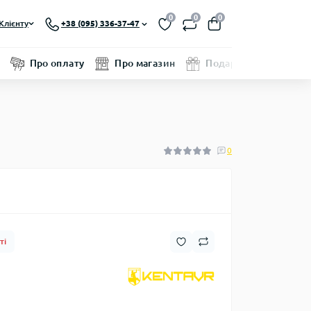
0
0
0
Клієнту
+38 (095) 336-37-47
Про оплату
Про магазин
Подарунковий серти
0
ті