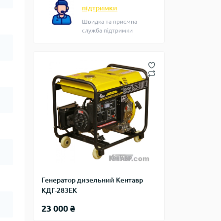
підтримки
Швидка та приємна
служба підтримки
Генератор дизельний Кентавр
КДГ-283ЕК
23 000 ₴