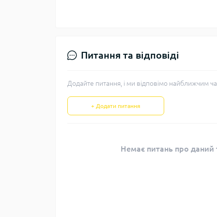
Питання та відповіді
Додайте питання, і ми відповімо найближчим ча
+ Додати питання
Немає питань про даний т