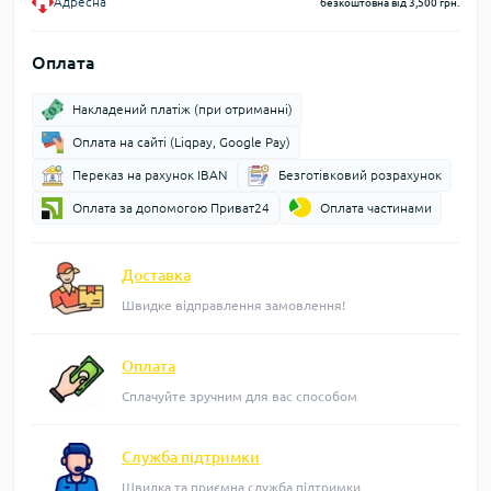
Адресна
безкоштовна від 3,500 грн.
Оплата
Накладений платіж (при отриманні)
Оплата на сайті (Liqpay, Google Pay)
Переказ на рахунок IBAN
Безготівковий розрахунок
Оплата за допомогою Приват24
Оплата частинами
Доставка
Швидке відправлення замовлення!
Оплата
Сплачуйте зручним для вас способом
Служба підтримки
Швидка та приємна служба підтримки