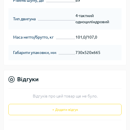
Рівень шуму, дБ
89
4-тактний
Тип двигуна
одноциліндровий
Маса нетто/брутто, кг
101,0/107,0
Габарити упаковки, мм
730х520х665
Відгуки
Відгуків про цей товар ще не було.
+ Додати відгук