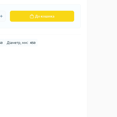
До кошика
Діаметр, мм:
50
450