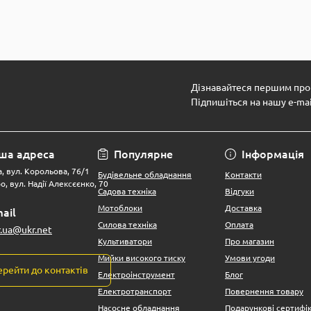
Дізнавайтеся першим про 
Підпишіться на нашу e-ma
ша адреса
Популярне
Інформація
, вул. Корольова, 76/1
Будівельне обладнання
Контакти
о, вул. Надії Алексєєнко, 70
Садова техніка
Відгуки
Мотоблоки
Доставка
ail
Силова техніка
Оплата
r.ua@ukr.net
Культиватори
Про магазин
Мийки високого тиску
Умови угоди
ерейти до контактів
Електроінструмент
Блог
Електротранспорт
Повернення товару
Насосне обладнання
Подарункові сертифі