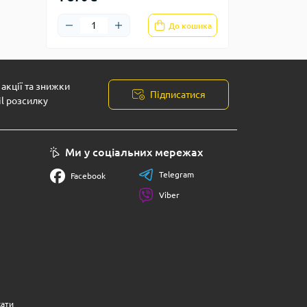
До кошика
акції та знижки
Підписатися
il розсилку
Ми у соціальних мережах
Telegram
Facebook
Viber
кати