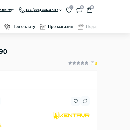
0
0
0
Клієнту
+38 (095) 336-37-47
Про оплату
Про магазин
Подарунковий серти
90
0
?