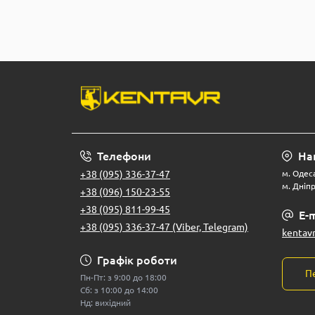
Телефони
На
+38 (095) 336-37-47
м. Одеса
м. Дніпр
+38 (096) 150-23-55
+38 (095) 811-99-45
E-m
+38 (095) 336-37-47 (Viber, Telegram)
kentav
Графік роботи
П
Пн-Пт: з 9:00 до 18:00
Сб: з 10:00 до 14:00
Нд: вихідний