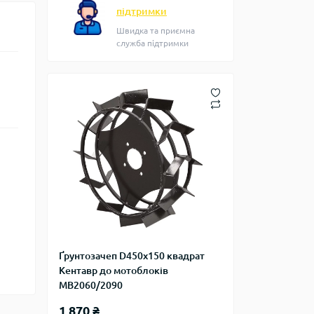
підтримки
Швидка та приємна
служба підтримки
Ґрунтозачеп D450x150 квадрат
Кентавр до мотоблоків
МВ2060/2090
1 870 ₴