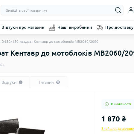
Відгуки про магазин
Наші виробники
Про доставку
п D450x150 квадрат Кентавр до мотоблоків МВ2060/2090
рат Кентавр до мотоблоків МВ2060/20
605
Відгуки
Питання
0
0
В наявності
1 870 ₴
Знайшли дешевше