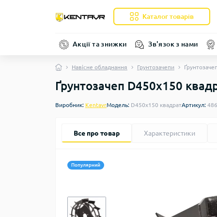
Каталог товарів
Акції та знижки
Зв'язок з нами
Навісне обладнання
Грунтозачепи
Ґрунтозаче
Ґрунтозачеп D450x150 квад
Виробник:
Kentavr
Модель:
D450x150 квадрат
Артикул:
48
Все про товар
Характеристики
Популярний