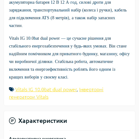
акумуляторна батарея 12 В 12 А·год, силові дроти для
заряджання, транспортувальний набір (колеса і ручки), кабель
для підключення ATS (8 метрів), а також набір запасних
частин.
Vitals IG 10.0bat dual power
— це сучасне рішення для
стабільного енергозабезпечення у будь-яких умовах. Він стане
надійним помічником для приватного будинку, магазину, офісу
чи виробничої ділянки. Стабільна робота, автоматичне
включення та енергоефективність роблять його одним із
кращих виборів у своєму класі.
Vitals IG 10.0bat dual power
,
Інверторні
генератори Vitals
Характеристики
Альтернативна енергетика