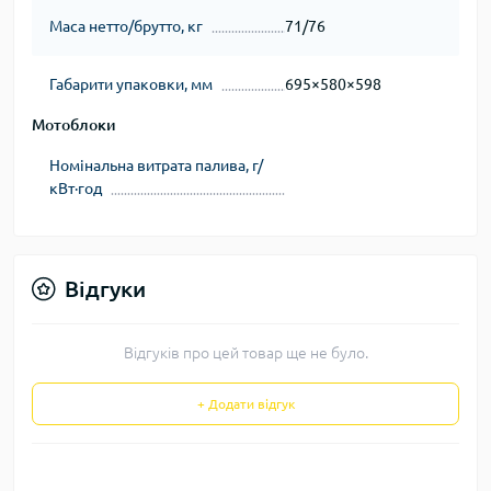
Маса нетто/брутто, кг
71/76
Габарити упаковки, мм
695×580×598
Мотоблоки
Номінальна витрата палива, г/
кВт∙год
Відгуки
Відгуків про цей товар ще не було.
+ Додати відгук