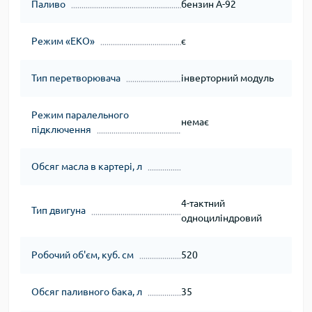
Паливо
бензин А-92
Режим «ЕКО»
є
Тип перетворювача
інверторний модуль
Режим паралельного
немає
підключення
Обсяг масла в картері, л
4-тактний
Тип двигуна
одноциліндровий
Робочий об'єм, куб. см
520
Обсяг паливного бака, л
35