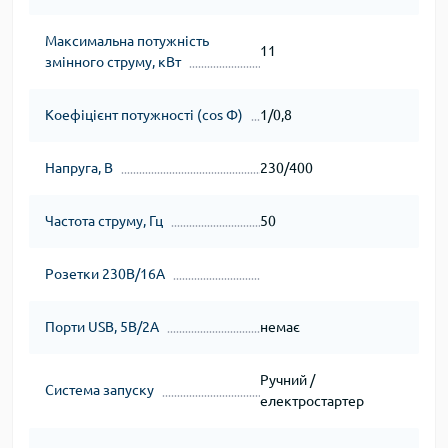
Максимальна потужність
11
змінного струму, кВт
Коефіцієнт потужності (cos Φ)
1/0,8
Напруга, В
230/400
Частота струму, Гц
50
Розетки 230В/16А
Порти USB, 5В/2А
немає
Ручний /
Система запуску
електростартер