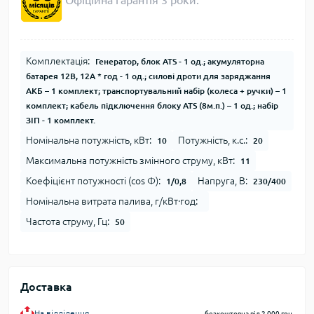
Офіційна гарантія 3 роки.
Комплектація:
Генератор, блок ATS - 1 од.; акумуляторна
батарея 12В, 12А * год - 1 од.; силові дроти для заряджання
АКБ – 1 комплект; транспортувальний набір (колеса + ручки) – 1
комплект; кабель підключення блоку ATS (8м.п.) – 1 од.; набір
ЗІП - 1 комплект.
Номінальна потужність, кВт:
Потужність, к.с.:
10
20
Максимальна потужність змінного струму, кВт:
11
Коефіцієнт потужності (cos Φ):
Напруга, В:
1/0,8
230/400
Номінальна витрата палива, г/кВт∙год:
Частота струму, Гц:
50
Доставка
На відділення
безкоштовна від 2,000 грн.