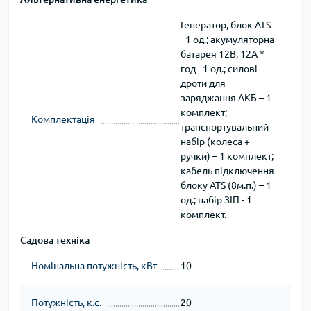
Генератор, блок ATS
- 1 од.; акумуляторна
батарея 12В, 12А *
год - 1 од.; силові
дроти для
заряджання АКБ – 1
комплект;
Комплектація
транспортувальний
набір (колеса +
ручки) – 1 комплект;
кабель підключення
блоку ATS (8м.п.) – 1
од.; набір ЗІП - 1
комплект.
Садова техніка
Номінальна потужність, кВт
10
Потужність, к.с.
20