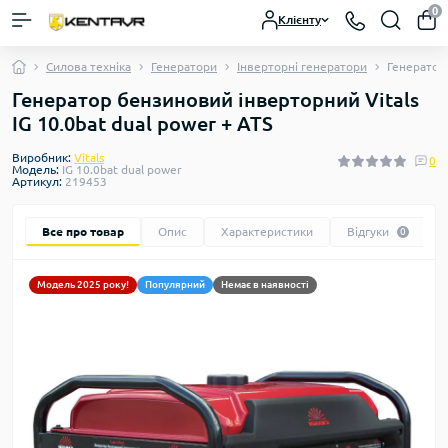
0
Клієнту
Силова техніка
Генератори
Інверторні генератори
Генератор 
Генератор бензиновий інверторний Vitals
IG 10.0bat dual power + ATS
Виробник:
Vitals
0
Модель:
IG 10.0bat dual power
Артикул:
219453
Все про товар
Опис
Характеристики
Відгуки
0
Модель 2025 року!
Популярний
Немає в наявності