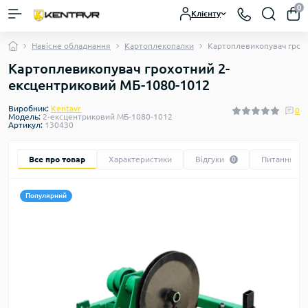
0
Клієнту
Навісне обладнання
Картоплекопалки
Картоплевикопувач грох
Картоплевикопувач грохотний 2-
ексцентриковий МБ-1080-1012
Виробник:
Kentavr
0
Модель:
2-ексцентриковий МБ-1080-1012
Артикул:
130430
Все про товар
Характеристики
Відгуки
Питання
0
0
Популярний