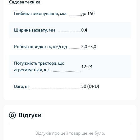
Садова техніка
Глибина викопування, мм
до 150
Ширина захвату, мм
0,4
Робоча швидкість, км/год
2,0 –3,0
Потужність трактора, що
12-24
агрегатується, к.с.
Вага, кг
50 (UPD)
Відгуки
Відгуків про цей товар ще не було.