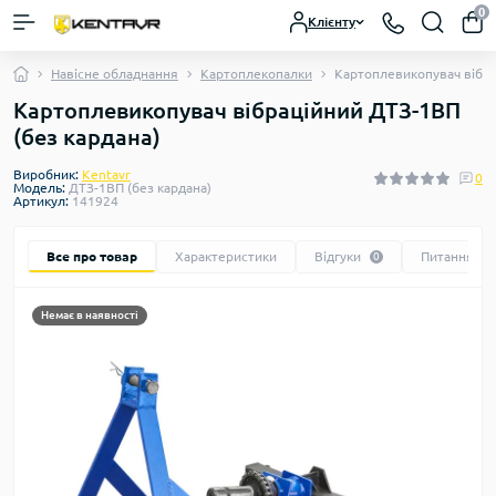
0
Клієнту
Навісне обладнання
Картоплекопалки
Картоплевикопувач вібра
Картоплевикопувач вібраційний ДТЗ-1ВП
(без кардана)
Виробник:
Kentavr
0
Модель:
ДТЗ-1ВП (без кардана)
Артикул:
141924
Все про товар
Характеристики
Відгуки
Питання
0
0
Немає в наявності