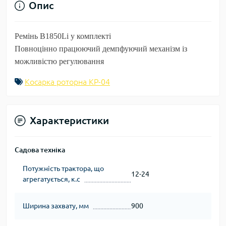
Опис
Ремінь B1850Li у комплекті
Повноцінно працюючий демпфуючий механізм із
можливістю регулювання
Косарка роторна КР-04
Характеристики
Садова техніка
Потужність трактора, що
12-24
агрегатується, к.с
Ширина захвату, мм
900