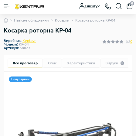
0
Клієнту
Навісне обладнання
Косарки
Косарка роторна КР-04
Косарка роторна КР-04
Виробник:
Kentavr
0
Модель:
КР-04
Артикул:
58023
Все про товар
Опис
Характеристики
Відгуки
0
Популярний