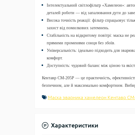
Інтелектуальний світлофільтр «Хамелеон»:
авто
деталей роботи — від запалювання дуги до зав
Висока точність реакції:
фільтр спрацьовує тіль
захист від помилкових затемнень.
Стабільність на відкритому повітрі:
маска не ре
прямими променями сонця без збоїв.
Універсальність:
ідеально підходить для звар
комфорт.
Доступність:
чудовий баланс між ціною та якіст
Кентавр СМ-205Р — це практичність, ефективність
безпечним, але й максимально комфортним. Вибира
Маска зварника хамелеон Кентавр СМ
Характеристики