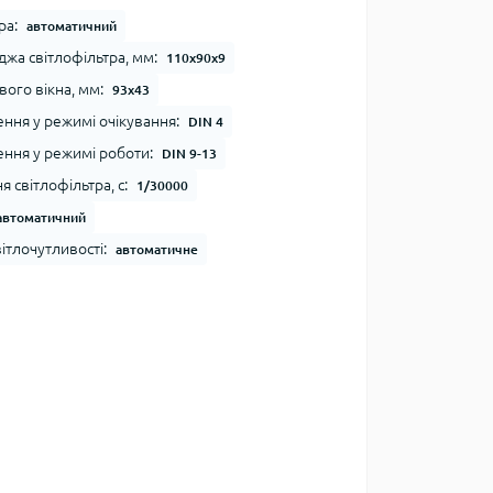
ра:
автоматичний
джа світлофільтра, мм:
110х90х9
ого вікна, мм:
93х43
ення у режимі очікування:
DIN 4
ення у режимі роботи:
DIN 9-13
 світлофільтра, с:
1/30000
автоматичний
ітлочутливості:
автоматичне