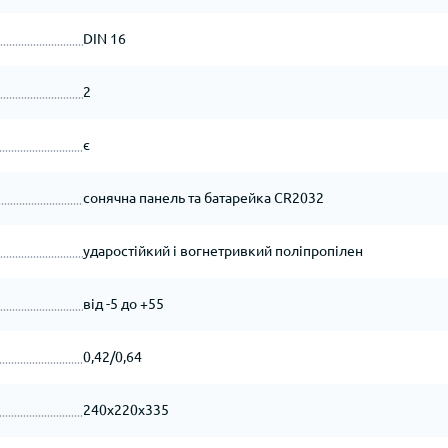
DIN 16
2
є
сонячна панель та батарейка СR2032
ударостійкий і вогнетривкий поліпропілен
від -5 до +55
0,42/0,64
240х220х335