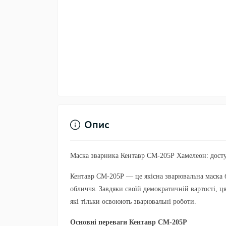
Опис
Маска зварника Кентавр СМ-205Р Хамелеон: досту
Кентавр СМ-205Р — це якісна зварювальна маска б
обличчя. Завдяки своїй демократичній вартості, ця
які тільки освоюють зварювальні роботи.
Основні переваги Кентавр СМ-205Р