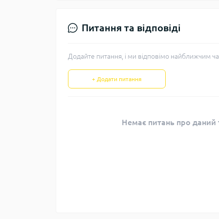
Питання та відповіді
Додайте питання, і ми відповімо найближчим ча
+ Додати питання
Немає питань про даний т