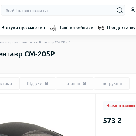
Відгуки про магазин
Наші виробники
Про доставку
ка зварника хамелеон Кентавр СМ-205Р
ентавр СМ-205Р
истики
Відгуки
Питання
Інструкція
0
0
Немає в наявнос
573 ₴