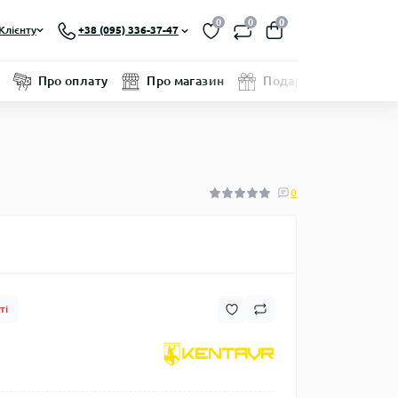
0
0
0
Клієнту
+38 (095) 336-37-47
Про оплату
Про магазин
Подарунковий серти
0
ті