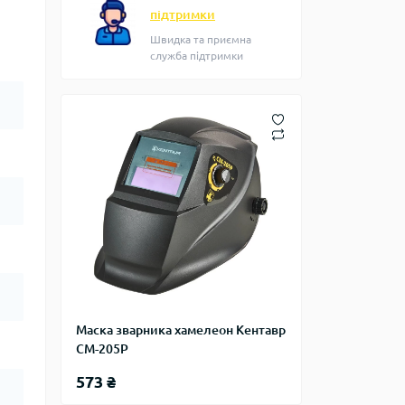
підтримки
Швидка та приємна
служба підтримки
Маска зварника хамелеон Кентавр
СМ-205Р
573 ₴