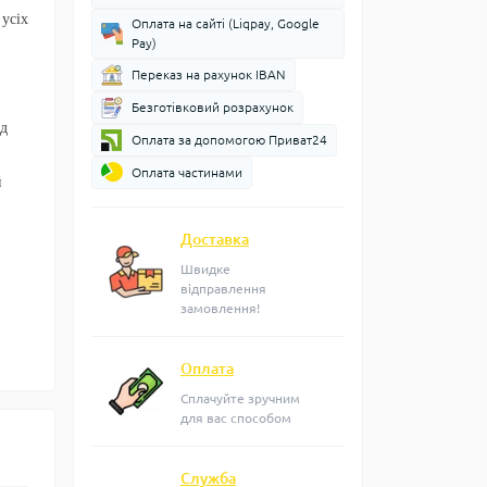
усіх
Оплата на сайті (Liqpay, Google
Pay)
Переказ на рахунок IBAN
Безготівковий розрахунок
ід
Оплата за допомогою Приват24
Оплата частинами
й
Доставка
Швидке
відправлення
замовлення!
Оплата
Сплачуйте зручним
для вас способом
Служба