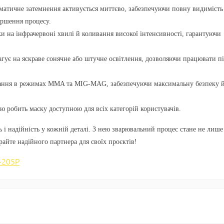
матичне затемнення активується миттєво, забезпечуючи повну видимість 
ершення процесу.
ки на інфрачервоні хвилі й коливання високої інтенсивності, гарантуючи
агує на яскраве сонячне або штучне освітлення, дозволяючи працювати п
ювання в режимах MMA та MIG-MAG, забезпечуючи максимальну безпеку 
ю робить маску доступною для всіх категорій користувачів.
 і надійність у кожній деталі. З нею зварювальний процес стане не лише
йте надійного партнера для своїх проєктів!
-205Р