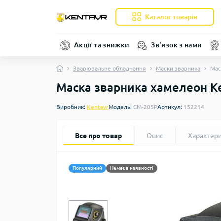
Каталог товарів
Акції та знижки
Зв'язок з нами
Зварювальне обладнання
Маски зварника
Мас
Маска зварника хамелеон К
Виробник:
Kentavr
Модель:
СМ-205Р
Артикул:
152214
Все про товар
Опис
Характер
Популярний
Немає в наявності