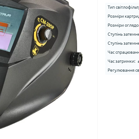
Тип світлофільт
Розміри картри
Розміри оглядов
Ступінь затемн
Ступінь затемн
Час спрацювання
Час затримки:
Регулювання св