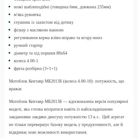
ножі шаблеподібні (товщина 6мм, довжина 235мм)
м'яка рукоятка
глушник із захистом від дотику
фільтр з масляною ванною
регулювання керма вліво-вправо та вгору-вниз
ручний стартер
діаметр та хід поршня 88х64
колеса 4.00-1
фреза розбірна (3+1+1)
Мотоблок Кентавр МБ2013Б (колеса 4.00-10): потужність, що
вражає
Мотоблок
Кентавр МБ2013Б
— вдосконалена версія популярної
моделі, яка готова впоратися навіть із найскладнішими
завданнями завдяки двигуну потужністю
13 к.с.
. Цей агрегат
не тільки перевершує базову модель у продуктивності, але й
відкриває нові можливості використання.