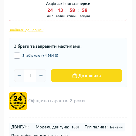
Акція закінчиться через:
24
:
13
:
58
:
57
днів
годин
хвилин
секунд
Знайшли дешевше?
Зібрати та заправити мастилами.
Зі збіркою (+4 984 ₴)
До кошика
Офіційна гарантія 2 роки.
ДВИГУН:
Модель двигуна:
Тип палива:
188F
Бензин
Потужність двигуна, к.с.:
13,0