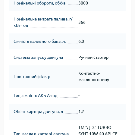
Номінальні обороти, об/хв
3000
Номінальна витрата палива, г/
366
кВт∙год
Ємність паливного бака, л.
6,0
Система запуску двигуна
Ручний стартер
Контактно-
Повітряний фільтр
масляного типу
Тип, ємність АКБ А∙год
-
Обсяг картера двигуна, л
1,2
ТМ "ДТЗ" TURBO
Тип масла в картері двигуна
SYNT 10W-40 API CF-