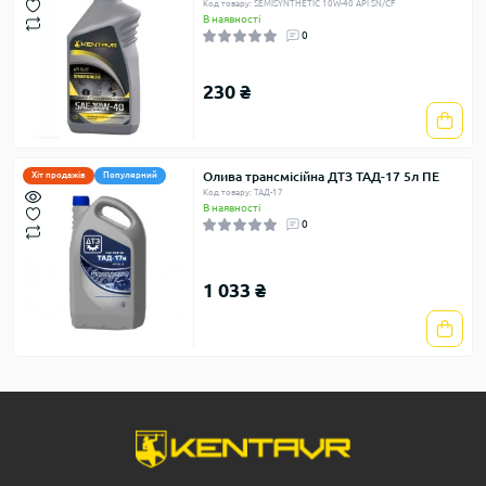
Код товару: SEMISYNTHETIC 10W-40 API SN/CF
В наявності
0
230 ₴
Олива трансмісійна ДТЗ ТАД-17 5л ПЕ
Хіт продажів
Популярний
Код товару: ТАД-17
В наявності
0
1 033 ₴