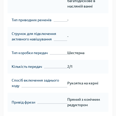
багатодискове в
масляній ванні
Тип приводних ременів
-
Струмок для підключення
-
активного навішування
Тип коробки передач
Шестерна
Кількість передач
2/1
Спосіб включення заднього
Рукоятка на кермі
ходу
Прямий з конічним
Привід фрези
редуктором