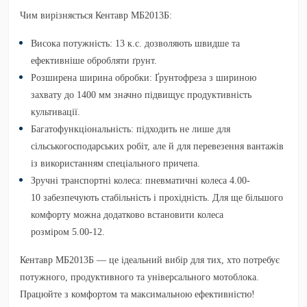
Чим вирізняється Кентавр МБ2013Б:
Висока потужність:
13 к.с. дозволяють швидше та
ефективніше обробляти ґрунт.
Розширена ширина обробки:
Ґрунтофреза з шириною
захвату
до 1400 мм
значно підвищує продуктивність
культивації.
Багатофункціональність:
підходить не лише для
сільськогосподарських робіт, але й для перевезення вантажів
із використанням спеціального причепа.
Зручні транспортні колеса:
пневматичні колеса
4.00-
10
забезпечують стабільність і прохідність. Для ще більшого
комфорту можна додатково встановити колеса
розміром
5.00-12
.
Кентавр МБ2013Б
— це ідеальний вибір для тих, хто потребує
потужного, продуктивного та універсального мотоблока.
Працюйте з комфортом та максимальною ефективністю!