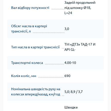
Задній продольний
Вал відбору потужності
під шпонку Ø18,
L=24
Обсяг масла в картері
3,0
трансмісії, л
ТМ «ДТЗ» ТАД-17 И
Тип масла в картері трансмісії
API GL-
Транспортні колеса
4.00-10
Колія коліс, мм
690
Номінальна швидкість руху на
5,0; 8,9 / 3,7
колесах вперед/назад, км/год
Швидке