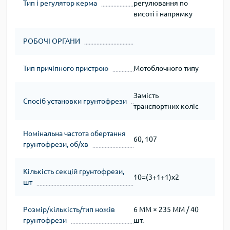
Тип і регулятор керма
регулювання по
висоті і напрямку
РОБОЧІ ОРГАНИ
Тип причіпного пристрою
Мотоблочного типу
Замість
Спосіб установки грунтофрези
транспортних коліс
Номінальна частота обертання
60, 107
грунтофрези, об/хв
Кількість секцій грунтофрези,
10=(3+1+1)х2
шт
Розмір/кількість/тип ножів
6 ММ × 235 ММ / 40
грунтофрези
шт.