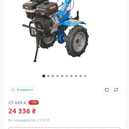
В наявності
27 569 ₴
-12%
24 336 ₴
Ви заощаджуєте:
3 233 ₴