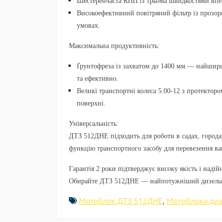
Шестеренчаста КПП
із трьома швидкостями впер
Високоефективний повітряний фільтр із прозо
умовах.
Максимальна продуктивність:
Ґрунтофреза із захватом до 1400 мм
— найширша
та ефективно.
Великі транспортні колеса
5.00-12
з протекторо
поверхні.
Універсальність:
ДТЗ 512ДНЕ
підходить для роботи в садах, город
функцію транспортного засобу для перевезення ва
Гарантія 2 роки
підтверджує високу якість і надій
Обирайте
ДТЗ 512ДНЕ
— найпотужніший дизельни
Мотоблок ДТЗ 512ДНЕ
,
Мотоблоки диз