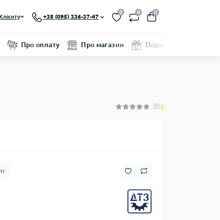
0
0
0
Клієнту
+38 (095) 336-37-47
Про оплату
Про магазин
Подарунковий серти
0
ті