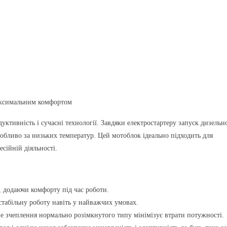
аксимальним комфортом
уктивність і сучасні технології. Завдяки електростартеру запуск дизельн
собливо за низьких температур. Цей мотоблок ідеально підходить для
сійній діяльності.
 додаючи комфорту під час роботи.
стабільну роботу навіть у найважчих умовах.
ве зчеплення нормально розімкнутого типу мінімізує втрати потужності.