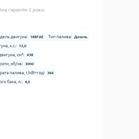
на гарантія 2 роки.
дель двигуна:
Тип палива:
188FАЕ
Дизель
на, к.с.:
12,0
вигуна, см³:
438
оти, об/хв:
3000
ата палива, г/кВт∙год:
366
го бака, л.:
4,0