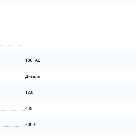
188FАЕ
Дизель
12,0
438
3000