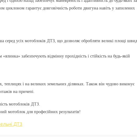
ед і однією назад забезпечує маневреність і адаптивність до будь-яких за
рим циклоном
гарантує довговічність роботи двигуна навіть у запилених
 серед усіх мотоблоків ДТЗ, що дозволяє обробляти великі площі шви
м «ялинка» забезпечують відмінну прохідність і стійкість на будь-якій
ах, теплицях і на великих земельних ділянках. Також він чудово виконує
нтажів на причепі.
ність мотоблоків
ДТЗ
.
й мотоблок для професійних результатів!
ельні ДТЗ