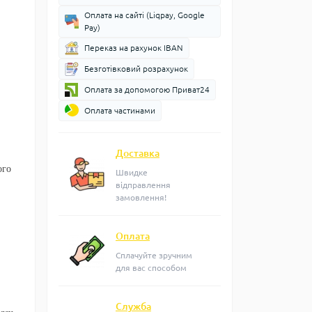
Оплата на сайті (Liqpay, Google
Pay)
Переказ на рахунок IBAN
Безготівковий розрахунок
Оплата за допомогою Приват24
Оплата частинами
Доставка
ого
Швидке
відправлення
замовлення!
Оплата
Сплачуйте зручним
для вас способом
Служба