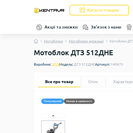
Каталог товарів
Акції та знижки
Зв'язок з нами
Мотоблоки
Мотоблоки дизельні
Мотоблок ДТ
Мотоблок ДТЗ 512ДНЕ
Виробник:
ДТЗ
Модель:
ДТЗ 512ДНЕ
Артикул:
140675
Все про товар
Опис
Характер
Популярний
Немає в наявності