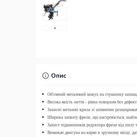
Опис
Об'ємний металевий кожух на глушнику захища
Висока якість лиття - рівна поверхня без дефект
Захисні металеві крила зі знімними розширюва
Ширина захвату фрези, що настроюється, шабл
Захист підшипників редуктора фрези від пилу т
Вимикач двигуна на кермі в зручному місці, дат