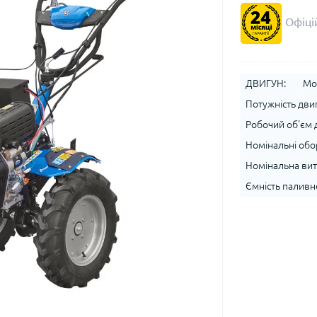
Офіцій
ДВИГУН:
Мо
Потужність двигу
Робочий об'єм д
Номінальні обор
Номінальна витр
Ємність паливно