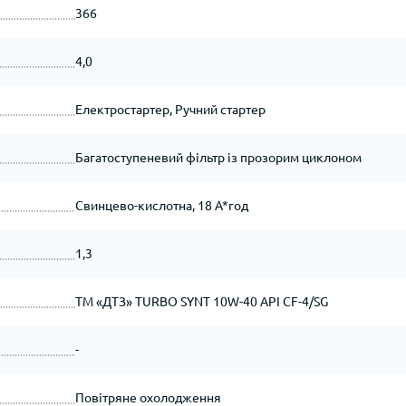
366
4,0
Електростартер, Ручний стартер
Багатоступеневий фільтр із прозорим циклоном
Свинцево-кислотна, 18 А*год
1,3
ТМ «ДТЗ» TURBO SYNT 10W-40 API CF-4/SG
-
Повітряне охолодження