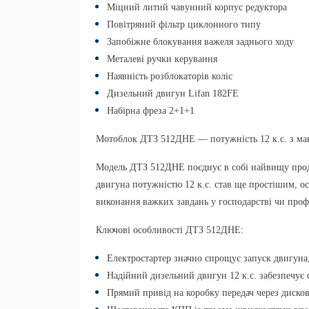
Міцний литий чавунний корпус редуктора
Повітряний фільтр циклонного типу
Запобіжне блокування важеля заднього ходу
Металеві ручки керування
Наявність розблокаторів коліс
Дизельний двигун Lifan 182FE
Набірна фреза 2+1+1
Мотоблок ДТЗ 512ДНЕ — потужність 12 к.с. з м
Модель
ДТЗ 512ДНЕ
поєднує в собі найвищу прод
двигуна потужністю 12 к.с. став ще простішим, о
виконання важких завдань у господарстві чи профе
Ключові особливості ДТЗ 512ДНЕ:
Електростартер
значно спрощує запуск двигуна,
Надійний дизельний двигун 12 к.с.
забезпечує 
Прямий привід на коробку передач
через диско