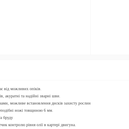
є від можливих опіків.
ів, акуратні та надійні зварні шви.
чами, можливе встановлення дисків захисту рослин
еподібні ножі товщиною 6 мм.
а бруду
чик контролю рівня олії в картері двигуна.