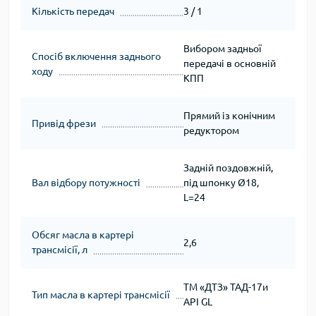
Кількість передач
3 / 1
Вибором задньої
Спосіб включення заднього
передачі в основній
ходу
КПП
Прямий із конічним
Привід фрези
редуктором
Задній поздовжній,
Вал відбору потужності
під шпонку Ø18,
L=24
Обсяг масла в картері
2,6
трансмісії, л
ТМ «ДТЗ» ТАД-17и
Тип масла в картері трансмісії
API GL