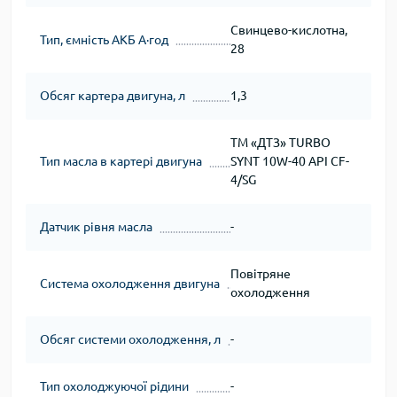
Свинцево-кислотна,
Тип, ємність АКБ А∙год
28
Обсяг картера двигуна, л
1,3
ТМ «ДТЗ» TURBO
Тип масла в картері двигуна
SYNT 10W-40 API CF-
4/SG
Датчик рівня масла
-
Повітряне
Система охолодження двигуна
охолодження
Обсяг системи охолодження, л
-
Тип охолоджуючої рідини
-