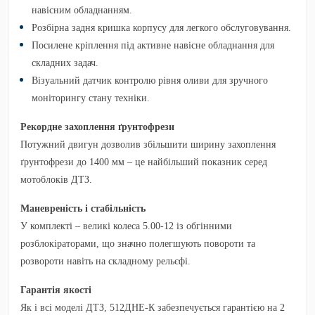
навісним обладнанням.
Розбірна задня кришка корпусу
для легкого обслуговування.
Посилене кріплення під активне навісне обладнання
для
складних задач.
Візуальний датчик контролю рівня оливи
для зручного
моніторингу стану техніки.
Рекордне захоплення ґрунтофрези
Потужний двигун дозволив збільшити ширину захоплення
ґрунтофрези до
1400 мм
– це найбільший показник серед
мотоблоків ДТЗ.
Маневреність і стабільність
У комплекті – великі колеса
5.00-12
із обгінними
розблокіраторами, що значно полегшують повороти та
розвороти навіть на складному рельєфі.
Гарантія якості
Як і всі моделі ДТЗ,
512ДНЕ-К
забезпечується гарантією на
2