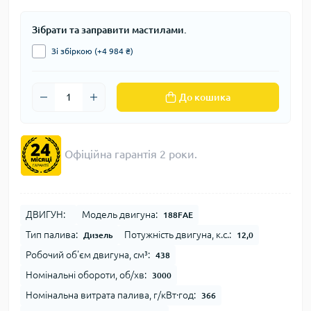
Зібрати та заправити мастилами.
Зі збіркою (+4 984 ₴)
До кошика
Офіційна гарантія 2 роки.
ДВИГУН:
Модель двигуна:
188FАЕ
Тип палива:
Потужність двигуна, к.с.:
Дизель
12,0
Робочий об'єм двигуна, см³:
438
Номінальні обороти, об/хв:
3000
Номінальна витрата палива, г/кВт∙год:
366