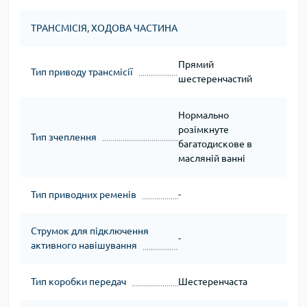
ТРАНСМІСІЯ, ХОДОВА ЧАСТИНА
Прямий
Тип приводу трансмісії
шестеренчастий
Нормально
розімкнуте
Тип зчеплення
багатодискове в
масляній ванні
Тип приводних ременів
-
Струмок для підключення
-
активного навішування
Тип коробки передач
Шестеренчаста