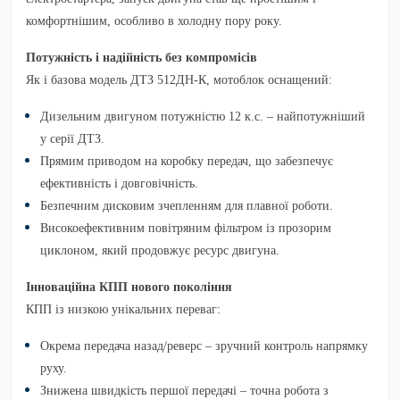
комфортнішим, особливо в холодну пору року.
Потужність і надійність без компромісів
Як і базова модель
ДТЗ 512ДН-К
, мотоблок оснащений:
Дизельним двигуном потужністю 12 к.с.
– найпотужніший
у серії ДТЗ.
Прямим приводом на коробку передач
, що забезпечує
ефективність і довговічність.
Безпечним дисковим зчепленням
для плавної роботи.
Високоефективним повітряним фільтром із прозорим
циклоном
, який продовжує ресурс двигуна.
Інноваційна КПП нового покоління
КПП із низкою унікальних переваг:
Окрема передача назад/реверс
– зручний контроль напрямку
руху.
Знижена швидкість першої передачі
– точна робота з