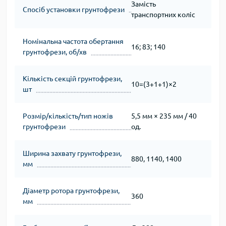
Замість
Спосіб установки грунтофрези
транспортних коліс
Номінальна частота обертання
16; 83; 140
грунтофрези, об/хв
Кількість секцій грунтофрези,
10=(3+1+1)×2
шт
Розмір/кількість/тип ножів
5,5 мм × 235 мм / 40
грунтофрези
од.
Ширина захвату грунтофрези,
880, 1140, 1400
мм
Діаметр ротора грунтофрези,
360
мм