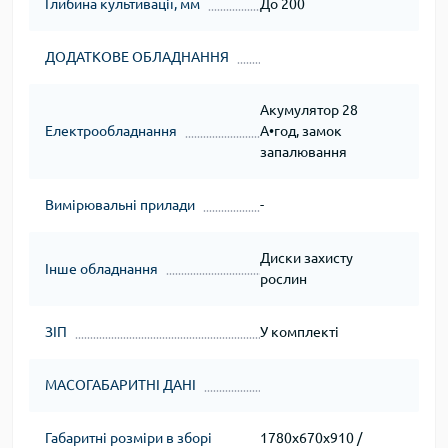
Глибина культивації, мм
До 200
ДОДАТКОВЕ ОБЛАДНАННЯ
Акумулятор 28
Електрообладнання
А•год, замок
запалювання
Вимірювальні прилади
-
Диски захисту
Інше обладнання
рослин
ЗІП
У комплекті
МАСОГАБАРИТНІ ДАНІ
Габаритні розміри в зборі
1780х670х910 /