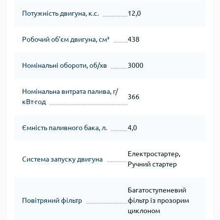
Потужність двигуна, к.с.
12,0
Робочий об'єм двигуна, см³
438
Номінальні обороти, об/хв
3000
Номінальна витрата палива, г/
366
кВт∙год
Ємність паливного бака, л.
4,0
Електростартер,
Система запуску двигуна
Ручний стартер
Багатоступеневий
Повітряний фільтр
фільтр із прозорим
циклоном