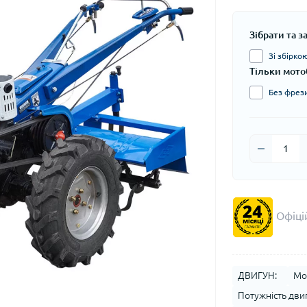
Зібрати та 
Зі збіркою
Тільки мото
Без фрези
Офіцій
ДВИГУН:
Мо
Потужність двигу