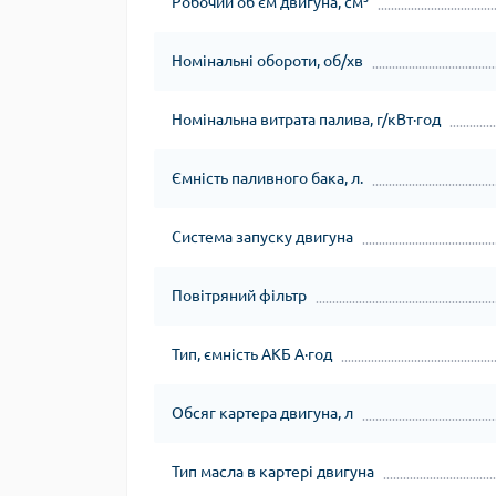
Робочий об'єм двигуна, см³
Номінальні обороти, об/хв
Номінальна витрата палива, г/кВт∙год
Ємність паливного бака, л.
Система запуску двигуна
Повітряний фільтр
Тип, ємність АКБ А∙год
Обсяг картера двигуна, л
Тип масла в картері двигуна