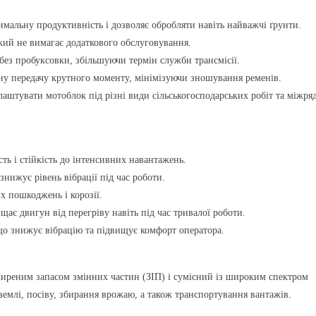
имальну продуктивність і дозволяє обробляти навіть найважчі ґрунти.
кий не вимагає додаткового обслуговування.
без пробуксовки, збільшуючи термін служби трансмісії.
ну передачу крутного моменту, мінімізуючи зношування ременів.
лаштувати мотоблок під різні види сільськогосподарських робіт та міжря
сть і стійкість до інтенсивних навантажень.
знижує рівень вібрації під час роботи.
х пошкоджень і корозії.
щає двигун від перегріву навіть під час тривалої роботи.
що знижує вібрацію та підвищує комфорт оператора.
иреним запасом змінних частин (ЗІП) і сумісний із широким спектром
землі, посіву, збирання врожаю, а також транспортування вантажів.