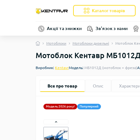
Каталог товарів
Акції та знижки
Зв'язок з нами
Мотоблоки
Мотоблоки дизельні
Мотоблок Кен
Мотоблок Кентавр МБ1012Д 
Виробник:
Kentavr
Модель:
МБ1012Д (мотоблок + фреза)
А
Все про товар
Опис
Характер
Модель 2026 року!
Популярний