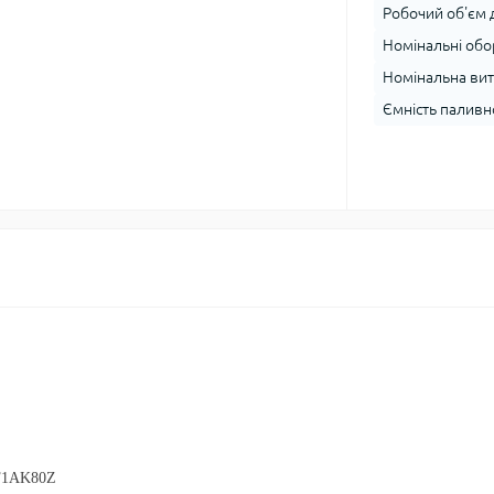
Робочий об'єм д
Номінальні обор
Номінальна витр
Ємність паливно
BF1AK80Z