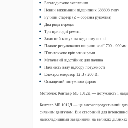
Багатодискове зчеплення
Новий вижимний підшипник
688808
типу
Ручний стартер (Z – образна рукоятка)
Два ряди передач
Три приводні ремені
Захисний кожух на веденому шківі
Плавне регулювання ширини колії 700 - 900мм
П'ятиточкове кріплення рами
Металевий відстійник для палива
Наявність валу відбору потужності
Електрогенератор 12 В / 200 Вт
Оснащений потужною фарою
Мотоблок Кентавр МБ 1012Д — потужність і надій
Кентавр МБ 1012Д
— це високопродуктивний диз
сильним двигуном. Він створений для інтенсивної 
найскладнішими завданнями на великих ділянках 