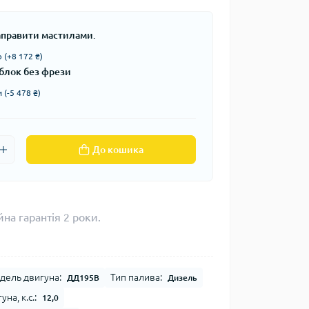
заправити мастилами.
 (+8 172 ₴)
блок без фрези
 (-5 478 ₴)
До кошика
на гарантія 2 роки.
дель двигуна:
Тип палива:
ДД195В
Дизель
на, к.с.:
12,0