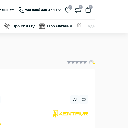
0
0
0
Клієнту
+38 (095) 336-37-47
Про оплату
Про магазин
Подарунковий серти
0
?