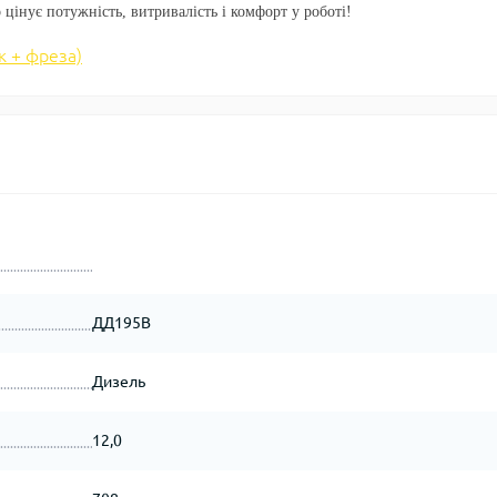
 цінує потужність, витривалість і комфорт у роботі!
 + фреза)
ДД195В
Дизель
12,0