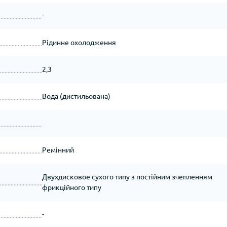
-
Рідинне охолодження
2,3
Вода (дистильована)
Ремінний
Двухдисковое сухого типу з постійним зчепленням
фрикційного типу
-