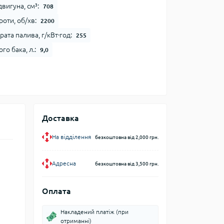
вигуна, см³:
708
оти, об/хв:
2200
ата палива, г/кВт∙год:
255
го бака, л.:
9,0
Доставка
На відділення
безкоштовна від 2,000 грн.
Адресна
безкоштовна від 3,500 грн.
Оплата
Накладений платіж (при
отриманні)