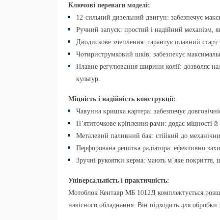
Ключові переваги моделі:
12-сильний дизельний двигун:
забезпечує макс
Ручний запуск:
простий і надійний механізм, я
Дводискове зчеплення:
гарантує плавний старт 
Чотириструмковий шків:
забезпечує максималь
Плавне регулювання ширини колії:
дозволяє на
культур.
Міцність і надійність конструкції:
Чавунна кришка картера:
забезпечує довговічні
П’ятиточкове кріплення рами:
додає міцності й 
Металевий паливний бак:
стійкий до механічни
Перфорована решітка радіатора:
ефективно захи
Зручні рукоятки керма:
мають м’яке покриття, 
Універсальність і практичність:
Мотоблок
Кентавр МБ 1012Д
комплектується розш
навісного обладнання. Він підходить для обробки 