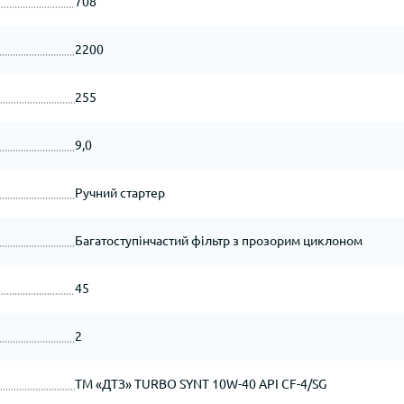
708
2200
255
9,0
Ручний стартер
Багатоступінчастий фільтр з прозорим циклоном
45
2
ТМ «ДТЗ» TURBO SYNT 10W-40 API CF-4/SG