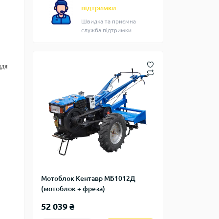
підтримки
Швидка та приємна
служба підтримки
ддя
Мотоблок Кентавр МБ1012Д
(мотоблок + фреза)
52 039 ₴