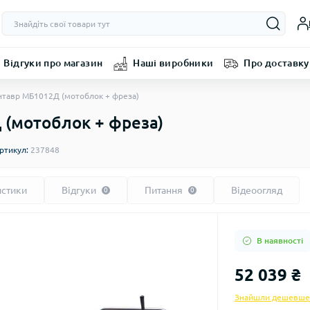
Відгуки про магазин
Наші виробники
Про доставку
тавр МБ1012Д (мотоблок + фреза)
(мотоблок + фреза)
ртикул:
237848
истики
Відгуки
Питання
Відеоогляд
0
0
В наявності
52 039 ₴
Знайшли дешевше