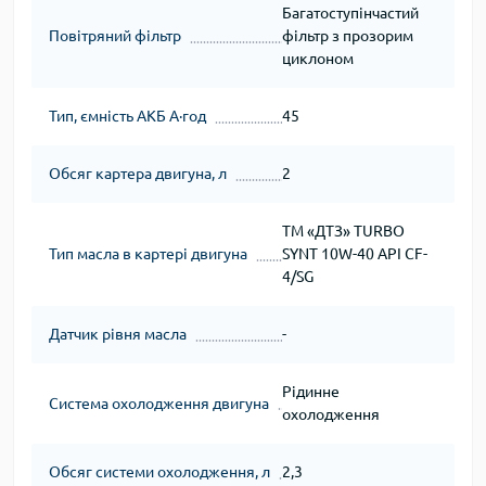
Багатоступінчастий
Повітряний фільтр
фільтр з прозорим
циклоном
Тип, ємність АКБ А∙год
45
Обсяг картера двигуна, л
2
ТМ «ДТЗ» TURBO
Тип масла в картері двигуна
SYNT 10W-40 API CF-
4/SG
Датчик рівня масла
-
Рідинне
Система охолодження двигуна
охолодження
Обсяг системи охолодження, л
2,3