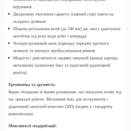
керування.
Дводискове зчеплення
гарантує плавний старт навіть на
складних ділянках.
Широка регульована колія
(до 740 мм) дає змогу адаптувати
мотоблок під різні види робіт і міжряддя.
Чотириструмковий шків
підвищує передачу крутного
моменту та зменшує пробуксовування ременя.
Міцність і довговічність
завдяки чавунній кришці картера,
металевому паливному баку та укріпленій радіаторній
решітці.
Ергономіка та зручність:
Кермо обладнане м’якими рукоятками, що знижують втому під
час тривалої роботи. Металевий бокс для інструментів і
додатковий запасний комплект (ЗІП) входять у стандартну
комплектацію.
Можливості модернізації: