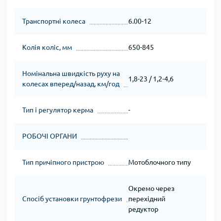
Транспортні колеса
6.00-12
Колія коліс, мм
650-845
Номінальна швидкість руху на
1,8-23 / 1,2-4,6
колесах вперед/назад, км/год
Тип і регулятор керма
-
РОБОЧІ ОРГАНИ
Тип причіпного пристрою
Мотоблочного типу
Окремо через
Спосіб установки грунтофрези
перехідний
редуктор