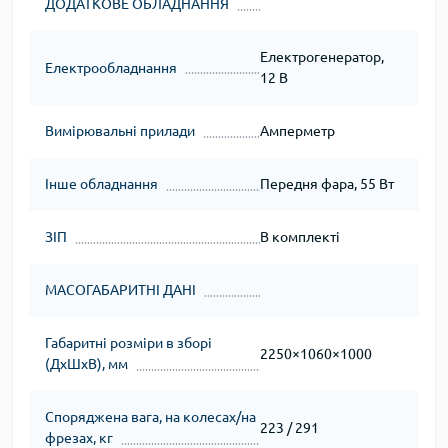
ДОДАТКОВЕ ОБЛАДНАННЯ
Електрогенератор,
Електрообладнання
12 В
Вимірювальні прилади
Амперметр
Інше обладнання
Передня фара, 55 Вт
ЗІП
В комплекті
МАСОГАБАРИТНІ ДАНІ
Габаритні розміри в зборі
2250×1060×1000
(ДхШхВ), мм
Споряджена вага, на колесах/на
223 / 291
фрезах, кг