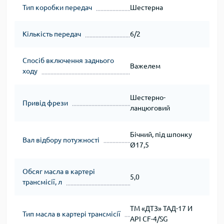
Тип коробки передач
Шестерна
Кількість передач
6/2
Спосіб включення заднього
Важелем
ходу
Шестерно-
Привід фрези
ланцюговий
Бічний, під шпонку
Вал відбору потужності
Ø17,5
Обсяг масла в картері
5,0
трансмісії, л
ТМ «ДТЗ» ТАД-17 И
Тип масла в картері трансмісії
API CF-4/SG