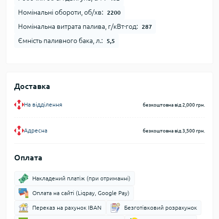
Номінальні обороти, об/хв:
2200
Номінальна витрата палива, г/кВт∙год:
287
Ємність паливного бака, л.:
5,5
Доставка
На відділення
безкоштовна від 2,000 грн.
Адресна
безкоштовна від 3,500 грн.
Оплата
Накладений платіж (при отриманні)
Оплата на сайті (Liqpay, Google Pay)
Переказ на рахунок IBAN
Безготівковий розрахунок