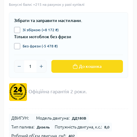
Бонусні бали: +215 на рахунок у разі купівлі
Зібрати та заправити мастилами.
Зі збіркою (+8 172 ₴)
Тільки мотоблок без фрези
Без фрези (-5 478 ₴)
До кошика
Офіційна гарантія 2 роки.
ДВИГУН:
Модель двигуна:
ДД180В
Тип палива:
Потужність двигуна, к.с.:
Дизель
8,0
Робочий об'єм двигуна, см³:
402