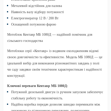
Металевий відстійник для палива
Наявність валу відбору потужності
Електрогенератор 12 В / 200 Вт
Оснащений потужною фарою
Мотоблок Кентавр МБ 1080Д — надійний помічник для
сільського господарства
Мотоблоки серії «Кентавр» із водяним охолодженням відомі
своєю довговічністю та ефективністю. Модель
МБ 1080Д
— це
ідеальний вибір для виконання різноманітних завдань у полі
чи саду завдяки своїм технічним характеристикам і надійності
конструкції.
Ключові переваги Кентавр МБ 1080Д:
Потужний дизельний двигун
із ручним запуском забезпечує
стабільну роботу та економічність.
Надійна коробка передач
дозволяє швидко перемикати між
зниженою та підвищеною передачами, полегшуючи