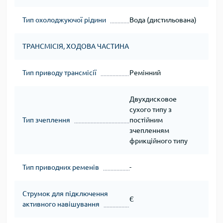
Тип охолоджуючої рідини
Вода (дистильована)
ТРАНСМІСІЯ, ХОДОВА ЧАСТИНА
Тип приводу трансмісії
Ремінний
Двухдисковое
сухого типу з
Тип зчеплення
постійним
зчепленням
фрикційного типу
Тип приводних ременів
-
Струмок для підключення
Є
активного навішування