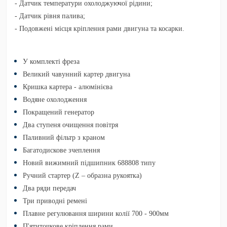
- Датчик температури охолоджуючої рідини;
- Датчик рівня палива;
- Подовжені місця кріплення рами двигуна та косарки.
У комплекті фреза
Великий чавунний картер двигуна
Кришка картера - алюмінієва
Водяне охолодження
Покращений генератор
Два ступеня очищення повітря
Паливний фільтр з краном
Багатодискове зчеплення
Новий вижимний підшипник
688808
типу
Ручний стартер (Z – образна рукоятка)
Два ряди передач
Три приводні ремені
Плавне регулювання ширини колії 700 - 900мм
П'ятиточкове кріплення рами