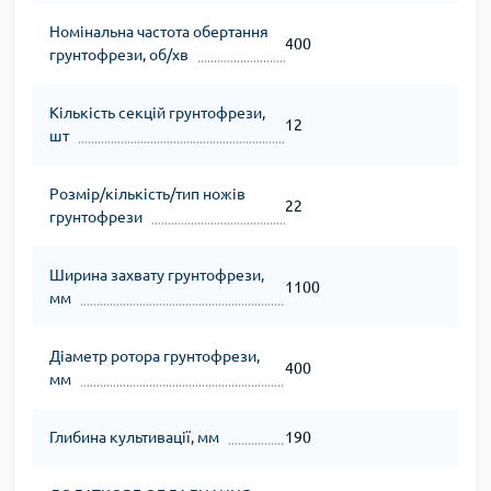
Номінальна частота обертання
400
грунтофрези, об/хв
Кількість секцій грунтофрези,
12
шт
Розмір/кількість/тип ножів
22
грунтофрези
Ширина захвату грунтофрези,
1100
мм
Діаметр ротора грунтофрези,
400
мм
Глибина культивації, мм
190