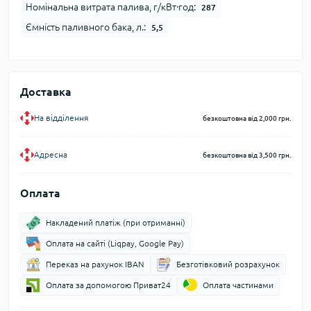
Номінальна витрата палива, г/кВт∙год:
287
Ємність паливного бака, л.:
5,5
Доставка
На відділення
безкоштовна від 2,000 грн.
Адресна
безкоштовна від 3,500 грн.
Оплата
Накладений платіж (при отриманні)
Оплата на сайті (Liqpay, Google Pay)
Переказ на рахунок IBAN
Безготівковий розрахунок
Оплата за допомогою Приват24
Оплата частинами