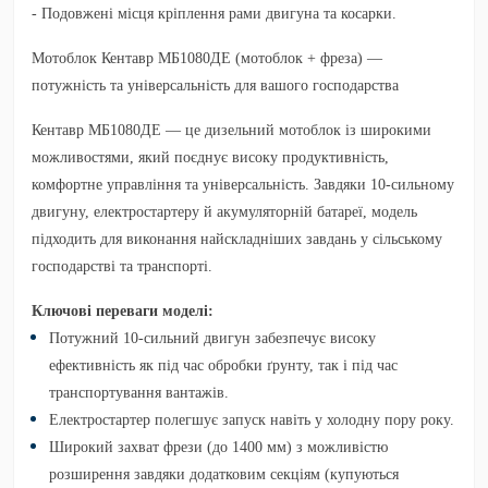
- Подовжені місця кріплення рами двигуна та косарки.
Мотоблок Кентавр МБ1080ДЕ (мотоблок + фреза) —
потужність та універсальність для вашого господарства
Кентавр МБ1080ДЕ
— це дизельний мотоблок із широкими
можливостями, який поєднує високу продуктивність,
комфортне управління та універсальність. Завдяки 10-сильному
двигуну, електростартеру й акумуляторній батареї, модель
підходить для виконання найскладніших завдань у сільському
господарстві та транспорті.
Ключові переваги моделі:
Потужний 10-сильний двигун
забезпечує високу
ефективність як під час обробки ґрунту, так і під час
транспортування вантажів.
Електростартер
полегшує запуск навіть у холодну пору року.
Широкий захват фрези (до 1400 мм)
з можливістю
розширення завдяки додатковим секціям (купуються