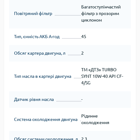
Багатоступінчастий
Повітряний фільтр
фільтр з прозорим
циклоном
Тип, ємність АКБ А∙год
45
Обсяг картера двигуна, л
2
ТМ «ДТЗ» TURBO
Тип масла в картері двигуна
SYNT 10W-40 API CF-
4/SG
Датчик рівня масла
-
Рідинне
Система охолодження двигуна
охолодження
Обсяг системи охолодження, л
2,3