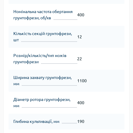
Номінальна частота обертання
400
грунтофрези, об/хв
Кількість секцій грунтофрези,
12
шт
Розмір/кількість/тип ножів
22
грунтофрези
Ширина захвату грунтофрези,
1100
мм
Діаметр ротора грунтофрези,
400
мм
Глибина культивації, мм
190