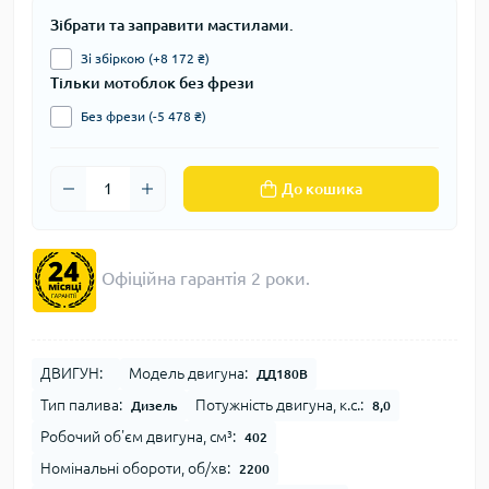
Зібрати та заправити мастилами.
Зі збіркою (+8 172 ₴)
Тільки мотоблок без фрези
Без фрези (-5 478 ₴)
До кошика
Офіційна гарантія 2 роки.
ДВИГУН:
Модель двигуна:
ДД180В
Тип палива:
Потужність двигуна, к.с.:
Дизель
8,0
Робочий об'єм двигуна, см³:
402
Номінальні обороти, об/хв:
2200