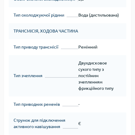
Тип охолоджуючої рідини
Вода (дистильована)
ТРАНСМІСІЯ, ХОДОВА ЧАСТИНА
Тип приводу трансмісії
Ремінний
Двухдисковое
сухого типу з
Тип зчеплення
постійним
зчепленням
фрикційного типу
Тип приводних ременів
-
Струмок для підключення
Є
активного навішування