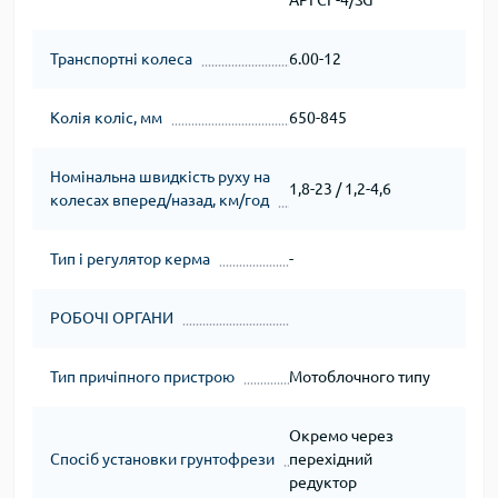
API CF-4/SG
Транспортні колеса
6.00-12
Колія коліс, мм
650-845
Номінальна швидкість руху на
1,8-23 / 1,2-4,6
колесах вперед/назад, км/год
Тип і регулятор керма
-
РОБОЧІ ОРГАНИ
Тип причіпного пристрою
Мотоблочного типу
Окремо через
Спосіб установки грунтофрези
перехідний
редуктор