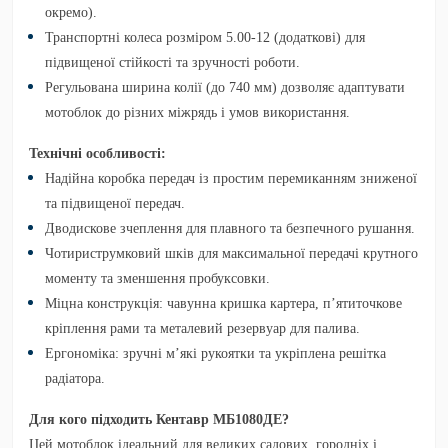
окремо).
Транспортні колеса розміром 5.00-12
(додаткові) для
підвищеної стійкості та зручності роботи.
Регульована ширина колії
(до 740 мм) дозволяє адаптувати
мотоблок до різних міжрядь і умов використання.
Технічні особливості:
Надійна коробка передач
із простим перемиканням зниженої
та підвищеної передач.
Дводискове зчеплення
для плавного та безпечного рушання.
Чотириструмковий шків
для максимальної передачі крутного
моменту та зменшення пробуксовки.
Міцна конструкція:
чавунна кришка картера, п’ятиточкове
кріплення рами та металевий резервуар для палива.
Ергономіка:
зручні м’які рукоятки та укріплена решітка
радіатора.
Для кого підходить Кентавр МБ1080ДЕ?
Цей мотоблок ідеальний для великих садових, городніх і