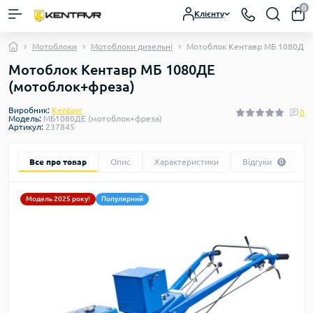
0
Клієнту
Мотоблоки
Мотоблоки дизельні
Мотоблок Кентавр МБ 1080ДЕ 
Мотоблок Кентавр МБ 1080ДЕ
(мотоблок+фреза)
Виробник:
Kentavr
0
Модель:
МБ1080ДЕ (мотоблок+фреза)
Артикул:
237845
Все про товар
Опис
Характеристики
Відгуки
0
Модель 2025 року!
Популярний