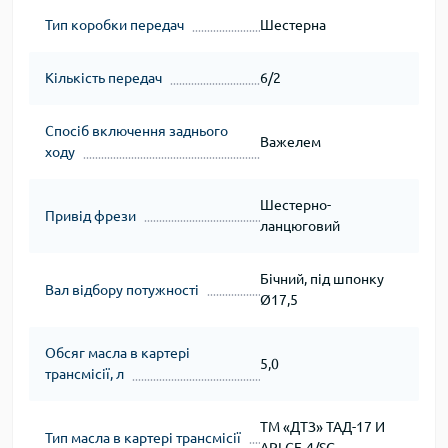
Тип коробки передач
Шестерна
Кількість передач
6/2
Спосіб включення заднього
Важелем
ходу
Шестерно-
Привід фрези
ланцюговий
Бічний, під шпонку
Вал відбору потужності
Ø17,5
Обсяг масла в картері
5,0
трансмісії, л
ТМ «ДТЗ» ТАД-17 И
Тип масла в картері трансмісії