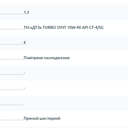
1,3
ТМ «ДТЗ» TURBO SYNT 10W-40 API CF-4/SG
Є
Повітряне охолодження
-
-
Прямий шестерний