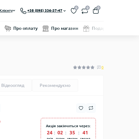
0
0
0
Клієнту
+38 (095) 336-37-47
Про оплату
Про магазин
Подарунковий серти
0
Відеоогляд
Рекомендуємо
Акція закінчиться через:
24
02
35
41
днів
годин
хвилин
секунд