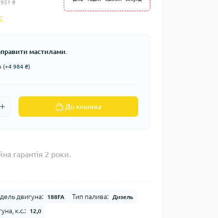
 951 ₴
?
заправити мастилами.
 (+4 984 ₴)
До кошика
на гарантія 2 роки.
дель двигуна:
Тип палива:
188FA
Дизель
на, к.с.:
12,0