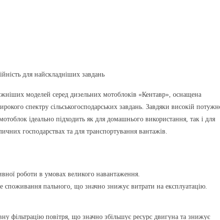
йність для найскладніших завдань
ужніших моделей серед дизельних мотоблоків «Кентавр», оснащена
окого спектру сільськогосподарських завдань. Завдяки високій потужн
мотоблок ідеально підходить як для домашнього використання, так і для
пличних господарствах та для транспортування вантажів.
ивної роботи в умовах великого навантаження.
ке споживання пального, що значно знижує витрати на експлуатацію.
вну фільтрацію повітря, що значно збільшує ресурс двигуна та знижує