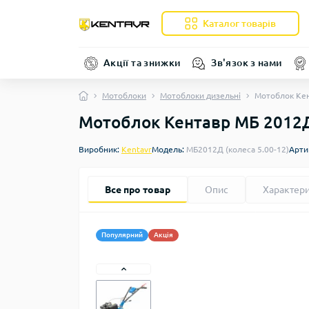
Каталог товарів
Акції та знижки
Зв'язок з нами
Мотоблоки
Мотоблоки дизельні
Мотоблок Кен
Мотоблок Кентавр МБ 2012Д 
Виробник:
Kentavr
Модель:
МБ2012Д (колеса 5.00-12)
Арти
Все про товар
Опис
Характер
Популярний
Акція