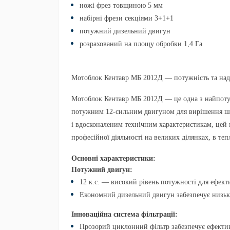
ножі фрез товщиною 5 мм
набірні фрези секціями 3+1+1
потужний дизельний двигун
розрахований на площу обробки 1,4 Га
Мотоблок Кентавр МБ 2012Д — потужність та наді
Мотоблок Кентавр МБ 2012Д
— це одна з найпот
потужним 12-сильним двигуном для вирішення шир
і вдосконаленим технічним характеристикам, цей 
професійної діяльності на великих ділянках, в те
Основні характеристики:
Потужний двигун:
12 к.с.
— високий рівень потужності для ефект
Економний дизельний двигун
забезпечує низь
Інноваційна система фільтрації:
Прозорий циклонний фільтр
забезпечує ефекти