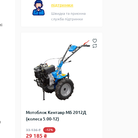
підтримки
Швидка та приємна
служба підтримки
мі
Мотоблок Кентавр МБ 2012Д
(колеса 5.00-12)
я
33 136 ₴
-12%
29 185 ₴