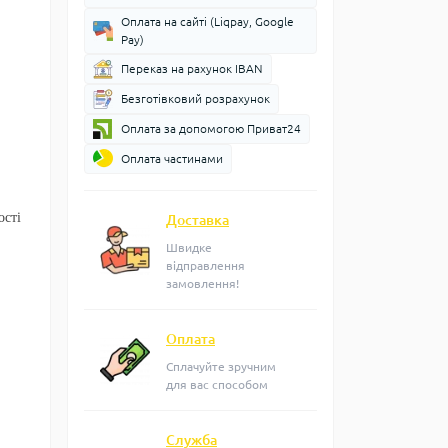
Оплата на сайті (Liqpay, Google
Pay)
Переказ на рахунок IBAN
Безготівковий розрахунок
Оплата за допомогою Приват24
Оплата частинами
ості
Доставка
Швидке
відправлення
замовлення!
Оплата
Сплачуйте зручним
для вас способом
Служба