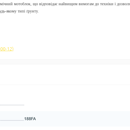
ічний мотоблок, що відповідає найвищим вимогам до техніки і дозвол
дь-якому типі ґрунту.
00-12)
188FA