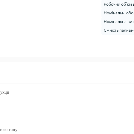
Робочий об'єм д
Номінальні обор
Номінальна витр
Ємність паливно
рукції
того типу