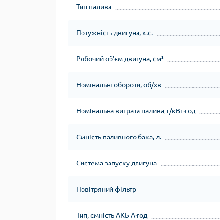
Тип палива
Потужність двигуна, к.с.
Робочий об'єм двигуна, см³
Номінальні обороти, об/хв
Номінальна витрата палива, г/кВт∙год
Ємність паливного бака, л.
Система запуску двигуна
Повітряний фільтр
Тип, ємність АКБ А∙год