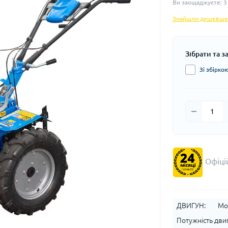
Ви заощаджуєте:
3
Знайшли дешевше
Зібрати та 
Зі збіркою
Офіцій
ДВИГУН:
Мо
Потужність двигу