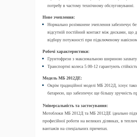
потребу в частому технічному обслуговуванні.
Нове зчеплення:
Нормально розімкнене зчеплення
забезпечує бе
відсутній постійний контакт між дисками, що д
відбору потужності при підключеному навісном
Робочі характеристики:
Грунтофрези
з максимальною шириною захвату
Транспортні колеса 5.00-12
гарантують стійкіст
Модель МБ 2012ДЕ:
Окрім традиційної моделі
МБ 2012Д
, існує так
батареєю
, що забезпечує ще більшу зручність п
Універсальність та застосування:
Мотоблоки
МБ 2012Д
та
МБ 2012ДЕ
ідеально під
професійної роботи на великих ділянках, в теплич
вантажів на спеціальних причепах.