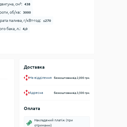
вигуна, см³:
438
оти, об/хв:
3000
ата палива, г/кВт∙год:
≤270
го бака, л.:
4,0
Доставка
На відділення
безкоштовна від 2,000 грн.
Адресна
безкоштовна від 3,500 грн.
Оплата
Накладений платіж (при
отриманні)