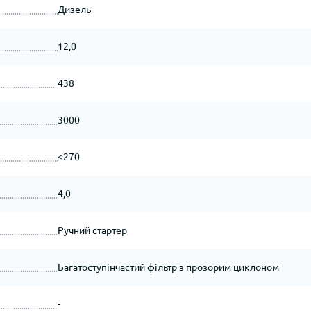
Дизель
12,0
438
3000
≤270
4,0
Ручний стартер
Багатоступінчастий фільтр з прозорим циклоном
-