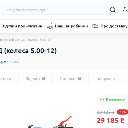
Відгуки про магазин
Наші виробники
Про доставку
тавр МБ 2012Д (колеса 5.00-12)
(колеса 5.00-12)
кул:
117246
истики
Відгуки
Питання
Інструкція
0
0
В наявності
33 136 ₴
-12%
29 185 ₴