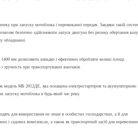
зпеку при запуску мотоблока і перемиканні передач. Завдяки такій систе
озволяє безпечно здійснювати запуск двигуна без ризику обертання валу
у обладнанні.
1400 мм
дозволяють швидко і ефективно обробляти великі площі.
ь і зручність при транспортуванні вантажів.
ож модель
МБ 2012ДЕ
, яка оснащена
електростартером
та
акумуляторною
ри запуску мотоблока в будь-який час року.
ходять для використання не лише в особистих господарствах, а й для
них і садових комплексах, а також як транспортний засіб для перевезенн