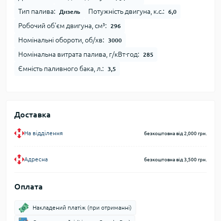
Тип палива:
Потужність двигуна, к.с.:
Дизель
6,0
Робочий об'єм двигуна, см³:
296
Номінальні обороти, об/хв:
3000
Номінальна витрата палива, г/кВт∙год:
285
Ємність паливного бака, л.:
3,5
Доставка
На відділення
безкоштовна від 2,000 грн.
Адресна
безкоштовна від 3,500 грн.
Оплата
Накладений платіж (при отриманні)