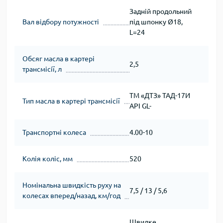
Задній продольний
Вал відбору потужності
під шпонку Ø18,
L=24
Обсяг масла в картері
2,5
трансмісії, л
ТМ «ДТЗ» ТАД-17И
Тип масла в картері трансмісії
API GL-
Транспортні колеса
4.00-10
Колія коліс, мм
520
Номінальна швидкість руху на
7,5 / 13 / 5,6
колесах вперед/назад, км/год
Швидке