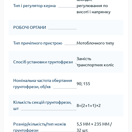
Тип і регулятор керма
регулювання по
висоті і напрямку
РОБОЧІ ОРГАНИ
Тип причіпного пристрою
Мотоблочного типу
Замість
Спосіб установки грунтофрези
транспортних коліс
Номінальна частота обертання
90; 155
грунтофрези, об/хв
Кількість секцій грунтофрези,
8=(2+1+1)×2
шт
Розмір/кількість/тип ножів
5,5 ММ × 235 ММ /
грунтофрези
32 шт.