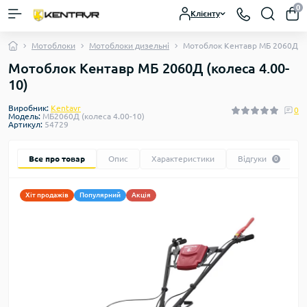
0
Клієнту
Мотоблоки
Мотоблоки дизельні
Мотоблок Кентавр МБ 2060Д (к
Мотоблок Кентавр МБ 2060Д (колеса 4.00-
10)
Виробник:
Kentavr
0
Модель:
МБ2060Д (колеса 4.00-10)
Артикул:
54729
Все про товар
Опис
Характеристики
Відгуки
0
Хіт продажів
Популярний
Акція