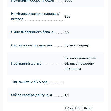
Номінальні обороти, об/хв
3000
Номінальна витрата палива, г/
285
кВт∙год
Ємність паливного бака, л.
3,5
Система запуску двигуна
Ручний стартер
Багатоступінчастий
Повітряний фільтр
фільтр з прозорим
циклоном
Тип, ємність АКБ А∙год
-
Обсяг картера двигуна, л
1,1
ТМ «ДТЗ» TURBO