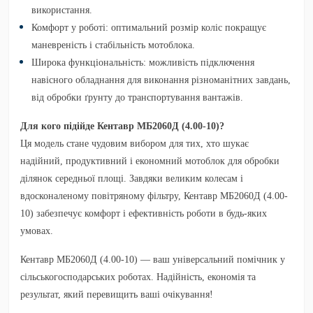
використання.
Комфорт у роботі:
оптимальний розмір коліс покращує
маневреність і стабільність мотоблока.
Широка функціональність:
можливість підключення
навісного обладнання для виконання різноманітних завдань,
від обробки ґрунту до транспортування вантажів.
Для кого підійде Кентавр МБ2060Д (4.00-10)?
Ця модель стане чудовим вибором для тих, хто шукає
надійний, продуктивний і економний мотоблок для обробки
ділянок середньої площі. Завдяки великим колесам і
вдосконаленому повітряному фільтру, Кентавр МБ2060Д (4.00-
10) забезпечує комфорт і ефективність роботи в будь-яких
умовах.
Кентавр МБ2060Д (4.00-10)
— ваш універсальний помічник у
сільськогосподарських роботах. Надійність, економія та
результат, який перевищить ваші очікування!