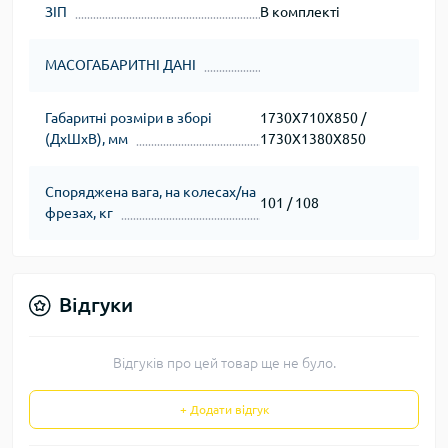
ЗІП
В комплекті
МАСОГАБАРИТНІ ДАНІ
Габаритні розміри в зборі
1730Х710Х850 /
(ДхШхВ), мм
1730Х1380Х850
Споряджена вага, на колесах/на
101 / 108
фрезах, кг
Відгуки
Відгуків про цей товар ще не було.
+ Додати відгук