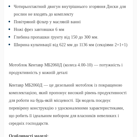
Чотирьохтактний двигун внутрішнього згоряння Диски для
рослин не входять до комплекту
Повітряний фільтр у масляній ванні
Ножі фрез завтовшки 6 мм
Глибина пропашки ґрунту від 150 до 300 мм.
Ширина культивації від 622 мм до 1136 мм (секціями 2+1+1)
Мотоблок Кентавр МБ2060Д
(колеса 4.00-10)
— потужність і
продуктивність у кожній деталі
Кентавр МБ2060Д
— це дизельний мотоблок із покращеною
комплектацією, який пропонує високий рівень продуктивності
для роботи на будь-якій місцевості. Ця модель поєднує
перевірену конструкцію з удосконаленими характеристиками,
що робить її ідеальним вибором для власників невеликих і
середніх господарств.
Особливості моделі: