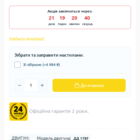
Акція закінчиться через:
21
:
19
:
20
:
39
днів
годин
хвилин
секунд
Знайшли дешевше?
Зібрати та заправити мастилами.
Зі збіркою (+4 984 ₴)
До кошика
Офіційна гарантія 2 роки.
ДВИГУН:
Модель двигуна:
ДД 178F