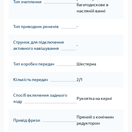
Тип зчеплення
багатодискове в
масляній ванні
Тип приводних ременів
-
Струмок для підключення
-
активного навішування
Тип коробки передач
Шестерна
Кількість передач
2/1
Спосіб включення заднього
Рукоятка на кермі
ходу
Прямий з конічним
Привід фрези
редуктором