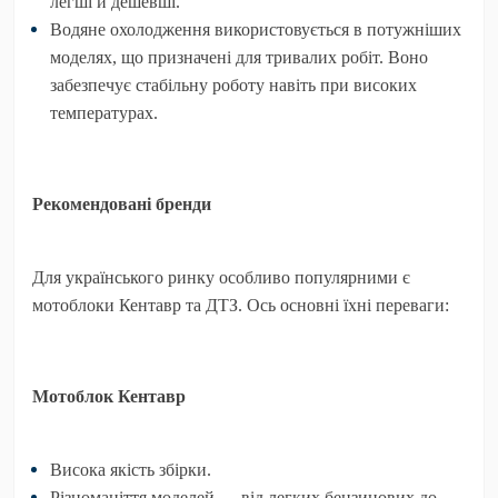
легші й дешевші.
Водяне охолодження
використовується в потужніших
моделях, що призначені для тривалих робіт. Воно
забезпечує стабільну роботу навіть при високих
температурах.
Рекомендовані бренди
Для українського ринку особливо популярними є
мотоблоки
Кентавр
та
ДТЗ
. Ось основні їхні переваги:
Мотоблок Кентавр
Висока якість збірки.
Різноманіття моделей — від легких бензинових до