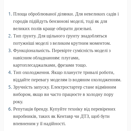
Площа оброблюваної ділянки.
Для невеликих садів і
городів підійдуть бензинові моделі, тоді як для
великих полів краще обирати дизельні.
Тип ґрунту.
Для щільного ґрунту знадобляться
потужніші моделі з великим крутним моментом.
Функціональність.
Перевірте сумісність моделі з
навісним обладнанням: плугами,
картоплесаджалками, фрезами тощо.
Тип охолодження.
Якщо плануєте тривалі роботи,
віддайте перевагу моделям із водяним охолодженням.
Зручність запуску.
Електростартер стане відмінним
вибором, якщо ви часто працюєте в холодну пору
року.
Репутація бренду.
Купуйте техніку від перевірених
виробників, таких як
Кентавр
чи
ДТЗ
, щоб бути
впевненим у її надійності.