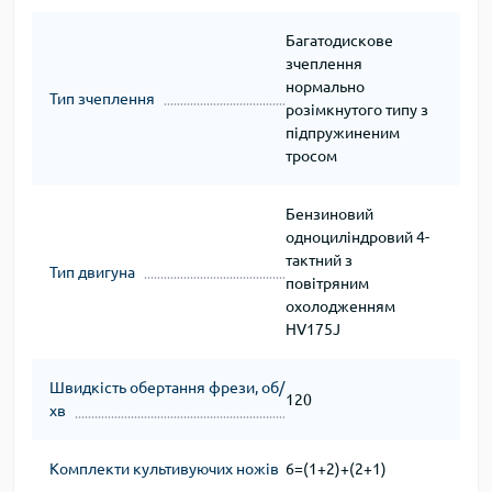
Багатодискове
зчеплення
нормально
Тип зчеплення
розімкнутого типу з
підпружиненим
тросом
Бензиновий
одноциліндровий 4-
тактний з
Тип двигуна
повітряним
охолодженням
HV175J
Швидкість обертання фрези, об/
120
хв
Комплекти культивуючих ножів
6=(1+2)+(2+1)