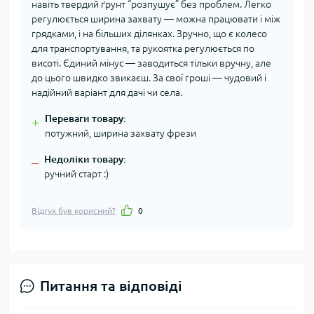
навіть твердий ґрунт “розпушує” без проблем. Легко
регулюється ширина захвату — можна працювати і між
грядками, і на більших ділянках. Зручно, що є колесо
для транспортування, та рукоятка регулюється по
висоті. Єдиний мінус — заводиться тільки вручну, але
до цього швидко звикаєш. За свої гроші — чудовий і
надійний варіант для дачі чи села.
Переваги товару:
+
потужний, ширина захвату фрези
Недоліки товару:
–
ручний старт :)
Відгук був корисний?
0
Питання та відповіді