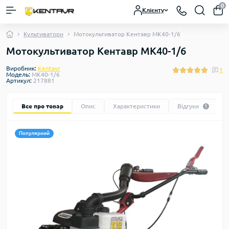
0
Клієнту
Культиватори
Мотокультиватор Кентавр МK40-1/6
Мотокультиватор Кентавр МK40-1/6
Виробник:
Kentavr
1
Модель:
МK40-1/6
Артикул:
217881
Все про товар
Опис
Характеристики
Відгуки
1
Популярний