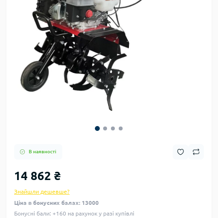
В наявності
14 862 ₴
Знайшли дешевше?
Ціна в бонусних балах: 13000
Бонусні бали: +160 на рахунок у разі купівлі