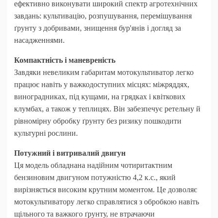
ефективно виконувати широкий спектр агротехнічних
завдань: культивацію, розпушування, перемішування
ґрунту з добривами, знищення бур'янів і догляд за
насадженнями.
Компактність і маневреність
Завдяки невеликим габаритам мотокультиватор легко
працює навіть у важкодоступних місцях: міжряддях,
виноградниках, під кущами, на грядках і квіткових
клумбах, а також у теплицях. Він забезпечує ретельну й
рівномірну обробку ґрунту без ризику пошкодити
культурні рослини.
Потужний і витривалий двигун
Ця модель обладнана надійним чотиритактним
бензиновим двигуном потужністю 4,2 к.с., який
вирізняється високим крутним моментом. Це дозволяє
мотокультиватору легко справлятися з обробкою навіть
щільного та важкого ґрунту, не втрачаючи