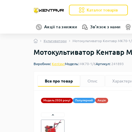
Каталог товарів
Акції та знижки
Зв'язок з нами
Культиватори
Мотокультиватор Кентавр МK70-1
Мотокультиватор Кентавр М
Виробник:
Kentavr
Модель:
МK70-1/6
Артикул:
241893
Все про товар
Опис
Характер
Модель 2026 року!
Популярний
Акція