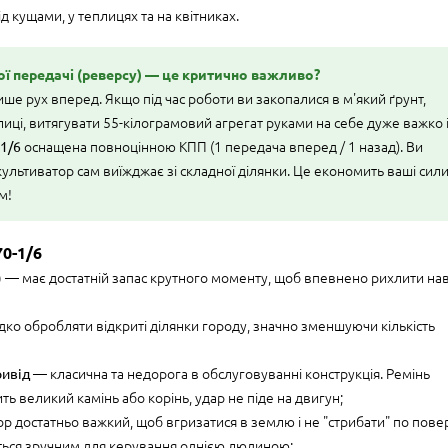
д кущами, у теплицях та на квітниках.
ьої передачі (реверсу) — це критично важливо?
ше рух вперед. Якщо під час роботи ви закопалися в м'який ґрунт,
лиці, витягувати 55-кілограмовий агрегат руками на себе дуже важко 
1/6
оснащена повноцінною КПП (1 передача вперед / 1 назад). Ви
культиватор сам виїжджає зі складної ділянки. Це економить ваші сил
м!
0-1/6
)
— має достатній запас крутного моменту, щоб впевнено рихлити нав
о обробляти відкриті ділянки городу, значно зменшуючи кількість
ривід
— класична та недорога в обслуговуванні конструкція. Ремінь
ь великий камінь або корінь, удар не піде на двигун;
р достатньо важкий, щоб вгризатися в землю і не "стрибати" по пове
ється зручним для керування однією людиною;