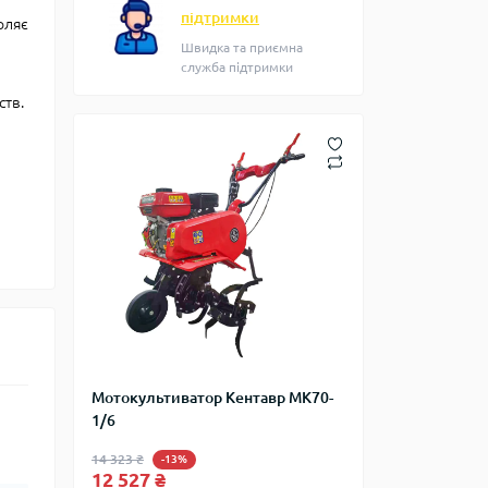
підтримки
оляє
Швидка та приємна
служба підтримки
ств.
Мотокультиватор Кентавр МK70-
1/6
14 323 ₴
-13%
12 527 ₴