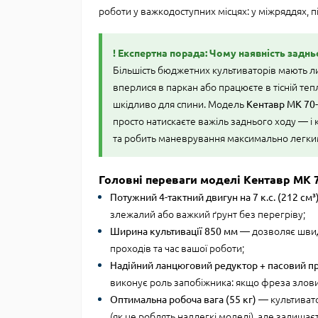
роботи у важкодоступних місцях: у міжряддях, пі
! Експертна порада: Чому наявність задн
Більшість бюджетних культиваторів мають ли
вперлися в паркан або працюєте в тісній теп
шкідливо для спини. Модель
Кентавр МК 70-
просто натискаєте важіль заднього ходу — і 
та робить маневрування максимально легки
Головні переваги моделі Кентавр МК 7
Потужний 4-тактний двигун на 7 к.с. (212 см³
злежалий або важкий ґрунт без перегріву;
Ширина культивації 850 мм
— дозволяє швидк
проходів та час вашої роботи;
Надійний ланцюговий редуктор + пасовий п
виконує роль запобіжника: якщо фреза зловит
Оптимальна робоча вага (55 кг)
— культивато
(як це роблять надлегкі моделі), але залиша