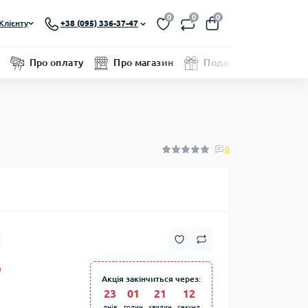
0
0
0
Клієнту
+38 (095) 336-37-47
Про оплату
Про магазин
Подарунковий серти
0
Акція закінчиться через:
23
:
01
:
21
:
11
днів
годин
хвилин
секунд