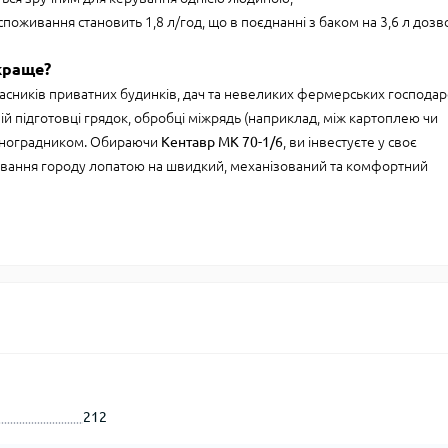
оживання становить 1,8 л/год, що в поєднанні з баком на 3,6 л дозв
краще?
асників приватних будинків, дач та невеликих фермерських господар
ій підготовці грядок, обробці міжрядь (наприклад, між картоплею чи
 виноградником. Обираючи
Кентавр МК 70-1/6
, ви інвестуєте у своє
вання городу лопатою на швидкий, механізований та комфортний
212