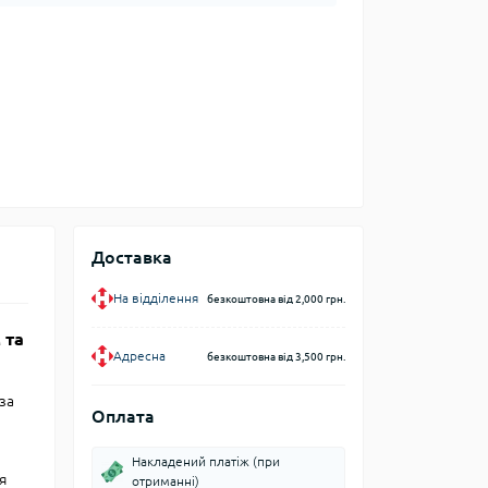
Доставка
На відділення
безкоштовна від 2,000 грн.
 та
Адресна
безкоштовна від 3,500 грн.
за
Оплата
Накладений платіж (при
я
отриманні)