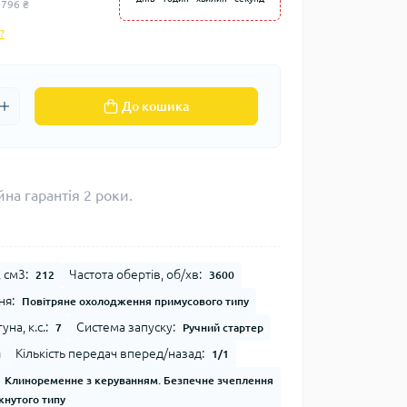
 796 ₴
?
До кошика
на гарантія 2 роки.
 см3:
Частота обертів, об/хв:
212
3600
ня:
Повітряне охолодження примусового типу
на, к.с.:
Система запуску:
7
Ручний стартер
Кількість передач вперед/назад:
н
1/1
Клиноременне з керуванням. Безпечне зчеплення
кнутого типу