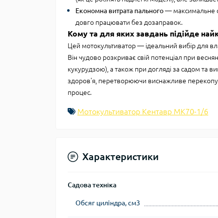
Економна витрата пального
— максимальне сп
довго працювати без дозаправок.
Кому та для яких завдань підійде най
Цей мотокультиватор — ідеальний вибір для вл
Він чудово розкриває свій потенціал при веснян
кукурудзою), а також при догляді за садом та
здоров'я, перетворюючи виснажливе перекопу
процес.
Мотокультиватор Кентавр МK70-1/6
Характеристики
Садова техніка
Обсяг циліндра, см3