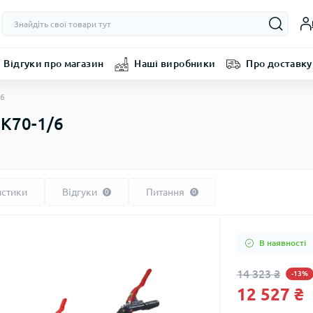
Відгуки про магазин
Наші виробники
Про доставку
/6
K70-1/6
истики
Відгуки
Питання
0
0
В наявності
14 323 ₴
-13%
12 527 ₴