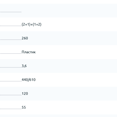
(2+1)+(1+2)
260
Пластик
3,6
440/610
120
55