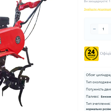
Ви заощаджуєте:
1
Знайшли дешевше
Офіцій
Обсяг циліндра,
Тип охолоджен
Потужність двигу
Паливо:
Бензи
Тип зчеплення:
нормально розім