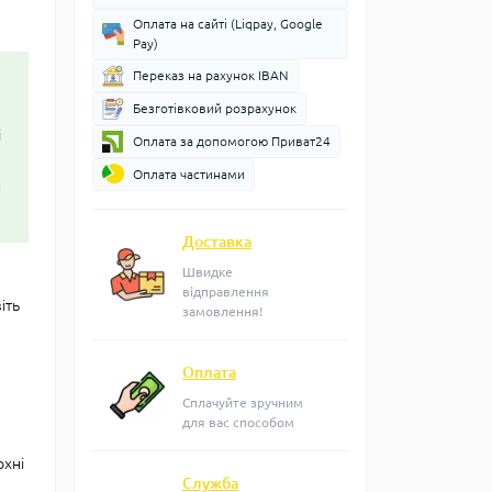
Оплата на сайті (Liqpay, Google
Pay)
Переказ на рахунок IBAN
Безготівковий розрахунок
і
Оплата за допомогою Приват24
Оплата частинами
и
Доставка
Швидке
відправлення
іть
замовлення!
Оплата
Сплачуйте зручним
для вас способом
рхні
Служба