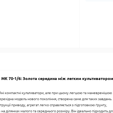
МК 70-1/6: Золота середина між легким культиватором
айні компактні культиватори, але при цьому легшою та маневренішою 
рехідна модель нового покоління, створена саме для таких завдань.
рукції приводу, агрегат легко справляється з підготовкою ґрунту,
а ділянках малого та середнього розміру. Він ідеально підходить дл