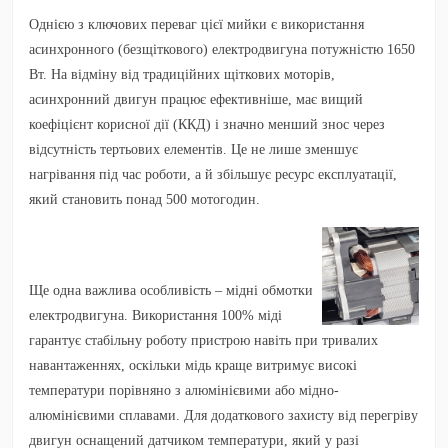
Однією з ключових переваг цієї мийки є використання
асинхронного (безщіткового) електродвигуна потужністю 1650
Вт. На відміну від традиційних щіткових моторів,
асинхронний двигун працює ефективніше, має вищий
коефіцієнт корисної дії (ККД) і значно менший знос через
відсутність тертьових елементів. Це не лише зменшує
нагрівання під час роботи, а й збільшує ресурс експлуатації,
який становить понад 500 мотогодин.
Ще одна важлива особливість – мідні обмотки
електродвигуна. Використання 100% міді
гарантує стабільну роботу пристрою навіть при тривалих
навантаженнях, оскільки мідь краще витримує високі
температури порівняно з алюмінієвими або мідно-
алюмінієвими сплавами. Для додаткового захисту від перегріву
двигун оснащений датчиком температури, який у разі