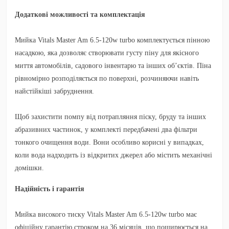
Додаткові можливості та комплектація
Мийка Vitals Master Am 6.5-120w turbo комплектується пінною
насадкою, яка дозволяє створювати густу піну для якісного
миття автомобілів, садового інвентарю та інших об’єктів. Піна
рівномірно розподіляється по поверхні, розчиняючи навіть
найстійкіші забруднення.
Щоб захистити помпу від потрапляння піску, бруду та інших
абразивних частинок, у комплекті передбачені два фільтри
тонкого очищення води. Вони особливо корисні у випадках,
коли вода надходить із відкритих джерел або містить механічні
домішки.
Надійність і гарантія
Мийка високого тиску Vitals Master Am 6.5-120w turbo має
офіційну гарантію строком на 36 місяців, що поширюється на