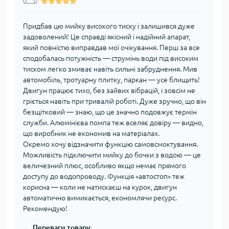
Придбав цю мийку високого тиску і залишився дуже
задоволений! Це справді якісний і надійний апарат,
який повністю виправдав мої очікування. Перш за все
сподобалась потужність — струмінь води під високим
тиском легко змиває навіть сильні забруднення. Мив
автомобіль, тротуарну плитку, паркан — усе блищить!
Двигун працює тихо, без зайвих вібрацій, і зовсім не
гріється навіть при тривалій роботі. Дуже зручно, що він
безщітковий — знаю, що це значно подовжує термін
служби. Алюмінієва помпа теж вселяє довіру — видно,
що виробник не економив на матеріалах.
Окремо хочу відзначити функцію самовсмоктування.
Можливість підключити мийку до бочки з водою — це
величезний плюс, особливо якщо немає прямого
доступу до водопроводу. Функція «автостоп» теж
корисна — коли не натискаєш на курок, двигун
автоматично вимикається, економлячи ресурс.
Рекомендую!
Переваги товару: