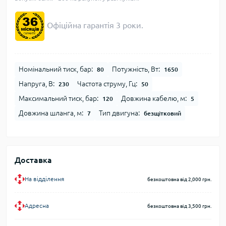
Офіційна гарантія 3 роки.
Номінальний тиск, бар:
Потужність, Вт:
80
1650
Напруга, В:
Частота струму, Гц:
230
50
Максимальний тиск, бар:
Довжина кабелю, м:
120
5
Довжина шланга, м:
Тип двигуна:
7
безщітковий
Доставка
На відділення
безкоштовна від 2,000 грн.
Адресна
безкоштовна від 3,500 грн.