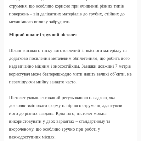
струменя, що особливо корисно при очищенні різних типів
поверхонь – від делікатних матеріалів до грубих, стійких до
механічного впливу забруднень.
Міцний шланг і зручний пістолет
Шланг високого тиску виготовлений із якісного матеріалу та
додатково посилений металевим обплетенням, що робить його
надзвичайно міцним і зносостійким. Завдяки довжині 7 метрів
користувач може безперешкодно мити навіть великі об’єкти, не
переміщуючи мийку занадто часто.
Пістолет укомплектований регульованою насадкою, яка
дозволяє змінювати форму напірного струменя, адаптуючи
його до різних завдань. Крім того, пістолет можна
використовувати у двох варіантах – стандартному та
вкороченому, що особливо зручно при роботі у
важкодоступних місцях.