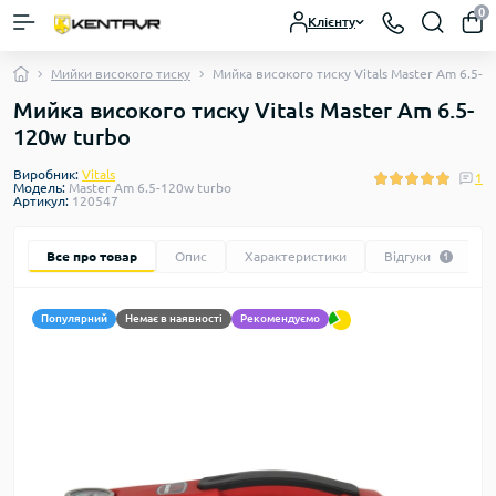
0
Клієнту
Мийки високого тиску
Мийка високого тиску Vitals Master Am 6.5-1
Мийка високого тиску Vitals Master Am 6.5-
120w turbo
Виробник:
Vitals
1
Модель:
Master Am 6.5-120w turbo
Артикул:
120547
Все про товар
Опис
Характеристики
Відгуки
1
Популярний
Немає в наявності
Рекомендуємо