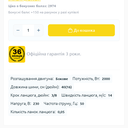
Ціна в бонусних балах: 2974
Бонусні бали: +150 на рахунок у разі купівлі
До кошика
Офіційна гарантія 3 роки.
Розташування двигуна:
Потужність, Вт:
Бокове
2000
Довжина шини, см (дюйм):
40(16)
Крок ланцюга, дюйм:
Швидкість ланцюга, м/с:
3/8
14
Напруга, В:
Частота струму, Гц:
230
50
Кількість ланок ланцюга:
0,05