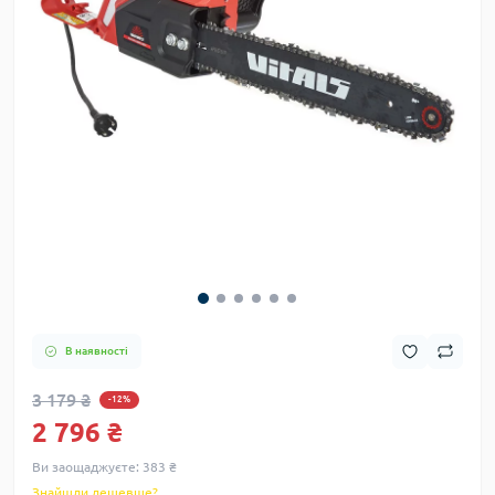
В наявності
3 179 ₴
-12%
2 796 ₴
Ви заощаджуєте:
383 ₴
Знайшли дешевше?