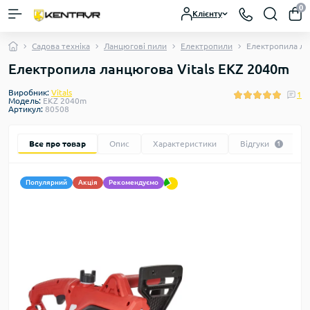
0
Клієнту
Садова техніка
Ланцюгові пили
Електропили
Електропила ла
Електропила ланцюгова Vitals EKZ 2040m
Виробник:
Vitals
1
Модель:
EKZ 2040m
Артикул:
80508
Все про товар
Опис
Характеристики
Відгуки
1
Популярний
Акція
Рекомендуємо