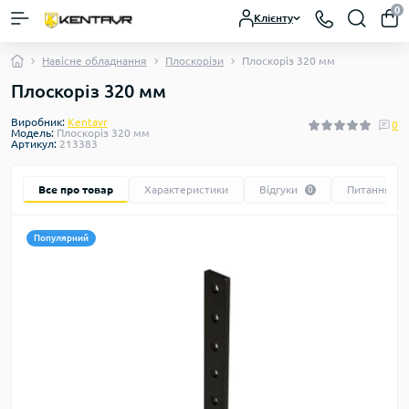
0
Клієнту
Навісне обладнання
Плоскорізи
Плоскоріз 320 мм
Плоскоріз 320 мм
Виробник:
Kentavr
0
Модель:
Плоскоріз 320 мм
Артикул:
213383
Все про товар
Характеристики
Відгуки
Питання
0
0
Популярний