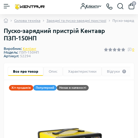
0
Клієнту
Силова техніка
Зарядні та пуско-зарядні пристрої
Пуско-зарядн
Пуско-зарядний пристрій Кентавр
ПЗП-150НП
Виробник:
Kentavr
0
Модель:
ПЗП-150НП
Артикул:
52294
Все про товар
Опис
Характеристики
Відгуки
0
Хіт продажів
Популярний
Немає в наявності