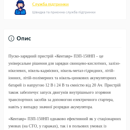
Служба підтримки
Швидка та приємна служба підтримки
Опис
Пуско-зарядний пристрій «Кентавр» ПЗП-150НП – це
універсальне рішення для зарядки свинцево-кислотних, залізо-
нікелевих, нікель-кадмієвих, нікель-метал-гідридних, літій-
іонних, літій-полімерних та нікель-цинкових акумуляторних
батарей із напругою 12 В і 24 В та ємністю від 20 Ач. Пристрій
також забезпечує запуск двигунів внутрішнього згоряння
транспортних засобів за допомогою електричного стартера,
навіть у випадку значної розрядки акумулятора.
«Кентавр» ПЗП-150НП однаково ефективний як у стаціонарних
умовах (на СТО, у гаражах), так і в польових умовах із