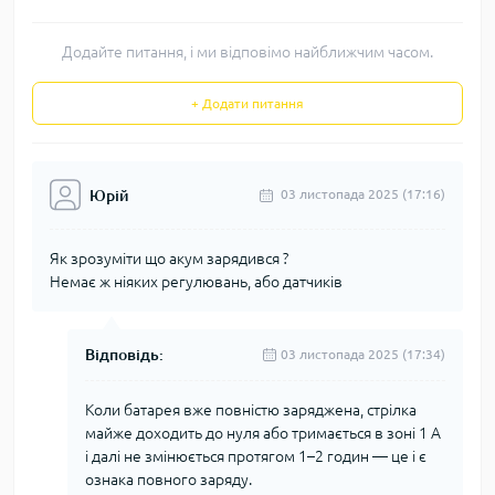
Додайте питання, і ми відповімо найближчим часом.
+ Додати питання
Юрій
03 листопада 2025 (17:16)
Як зрозуміти що акум зарядився ?
Немає ж ніяких регулювань, або датчиків
Відповідь:
03 листопада 2025 (17:34)
Коли батарея вже повністю заряджена, стрілка
майже доходить до нуля або тримається в зоні 1 А
і далі не змінюється протягом 1–2 годин — це і є
ознака повного заряду.