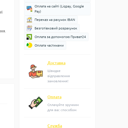
Оплата на сайті (Liqpay, Google
Pay)
еї
Переказ на рахунок IBAN
Безготівковий розрахунок
ння.
Оплата за допомогою Приват24
Оплата частинами
Доставка
Швидке
відправлення
замовлення!
Оплата
Сплачуйте зручним
для вас способом
Служба