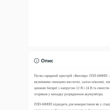
Опис
Пуско-зарядний пристрій «Кентавр» ПЗП-600НП – п
включаючи свинцево-кислотні, залізо-нікелеві, ніке
цинкові батареї з напругою 12 В і 24 В та ємніст
згоряння у випадку розрядження акумулятора.
ПЗП-600НП підходить для використання як у стаці