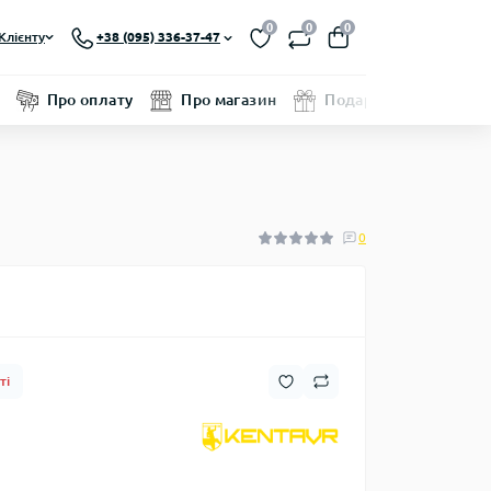
0
0
0
Клієнту
+38 (095) 336-37-47
Про оплату
Про магазин
Подарунковий серти
0
ті