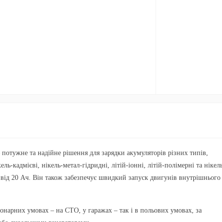
отужне та надійне рішення для зарядки акумуляторів різних типів,
ль-кадмієві, нікель-метал-гідридні, літій-іонні, літій-полімерні та нікел
ю від 20 Ач. Він також забезпечує швидкий запуск двигунів внутрішнього
онарних умовах – на СТО, у гаражах – так і в польових умовах, за