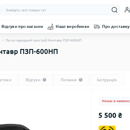
Відгуки про магазин
Наші виробники
Про доставку
Пуско-зарядний пристрій Кентавр ПЗП-600НП
ентавр ПЗП-600НП
истики
Відгуки
Питання
Інструкція
0
0
Немає в наявнос
5 500 ₴