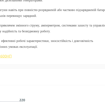
або дизельними генераторами.
игуни навіть при повністю розрядженій або частково підзарядженій батар
разів перевищує зарядний.
рямлячем змінного струму, амперметром, системами захисту та управлі
у надійність та безвідмовну роботу.
ефективні робочі характеристики, зносостійкість і довговічність
ізних умовах експлуатації.
П-600НП
220