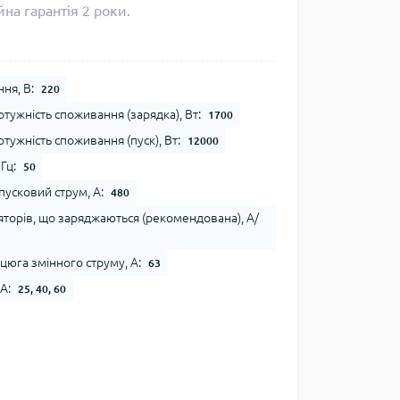
на гарантія 2 роки.
ня, В:
220
тужність споживання (зарядка), Вт:
1700
ужність споживання (пуск), Вт:
12000
Гц:
50
усковий струм, А:
480
яторів, що заряджаються (рекомендована), А/
цюга змінного струму, А:
63
А:
25, 40, 60