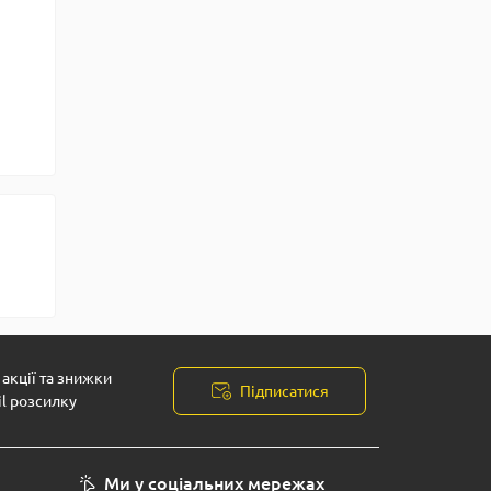
акції та знижки
Підписатися
il розсилку
Ми у соціальних мережах