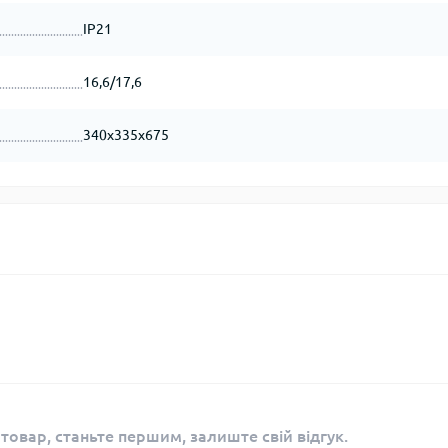
IP21
16,6/17,6
340х335х675
 товар, станьте першим, залиште свій відгук.