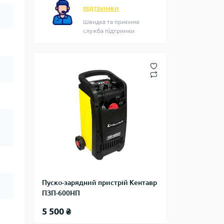
підтримки
Швидка та приємна
служба підтримки
Пуско-зарядний пристрій Кентавр
ПЗП-600НП
5 500 ₴