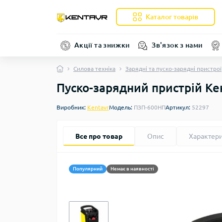
Каталог товарів
Акції та знижки
Зв'язок з нами
Силова техніка
Зарядні та пуско-зарядні пристрої
Пуско-зарядний пристрій К
Виробник:
Kentavr
Модель:
ПЗП-600НП
Артикул:
52297
Все про товар
Опис
Характер
Популярний
Немає в наявності