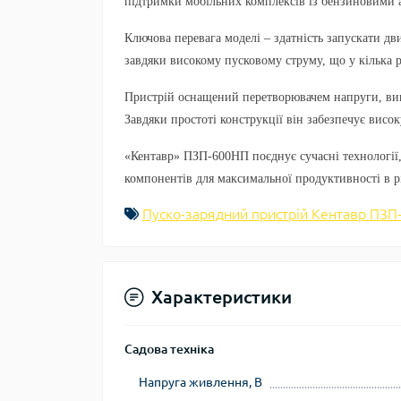
підтримки мобільних комплексів із бензиновими 
Ключова перевага моделі – здатність запускати дв
завдяки високому пусковому струму, що у кілька 
Пристрій оснащений перетворювачем напруги, вип
Завдяки простоті конструкції він забезпечує висок
«Кентавр» ПЗП-600НП поєднує сучасні технології, 
компонентів для максимальної продуктивності в р
Пуско-зарядний пристрій Кентавр ПЗ
Характеристики
Садова техніка
Напруга живлення, В