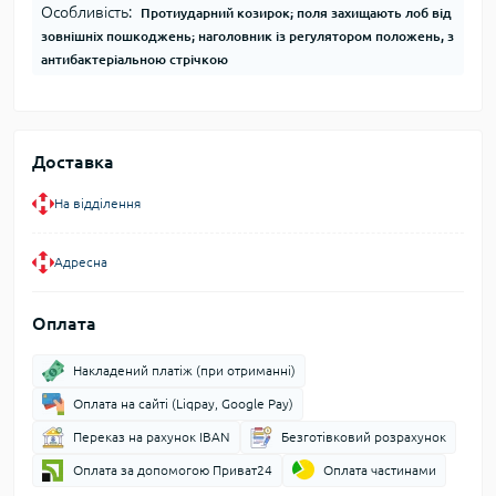
Особливість:
Протиударний козирок; поля захищають лоб від
зовнішніх пошкоджень; наголовник із регулятором положень, з
антибактеріальною стрічкою
Доставка
На відділення
Адресна
Оплата
Накладений платіж (при отриманні)
Оплата на сайті (Liqpay, Google Pay)
Переказ на рахунок IBAN
Безготівковий розрахунок
Оплата за допомогою Приват24
Оплата частинами