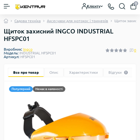
0
Клієнту
Садова техніка
Аксесуари для мотокос і тримерів
Щиток захисн
Щиток захисний INGCO INDUSTRIAL
HFSPC01
Виробник:
Ingco
0
Модель:
INDUSTRIAL HFSPC01
Артикул:
HFSPC01
Все про товар
Опис
Характеристики
Відгуки
0
Популярний
Немає в наявності