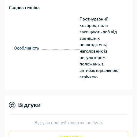
Садова техніка
Протиударний
козирок; поля
захищають лоб від
зовнішніх
пошкоджень;
Особливість
наголовник із
регулятором
положень, з
антибактеріальною
стрічкою
Відгуки
Відгуків про цей товар ще не було.
+ Додати відгук