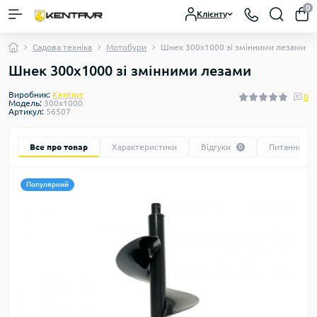
0
Клієнту
Садова техніка
Мотобури
Шнек 300х1000 зі змінними лезами
Шнек 300х1000 зі змінними лезами
Виробник:
Kentavr
0
Модель:
300х1000
Артикул:
56507
Все про товар
Характеристики
Відгуки
Питання
0
0
Популярний