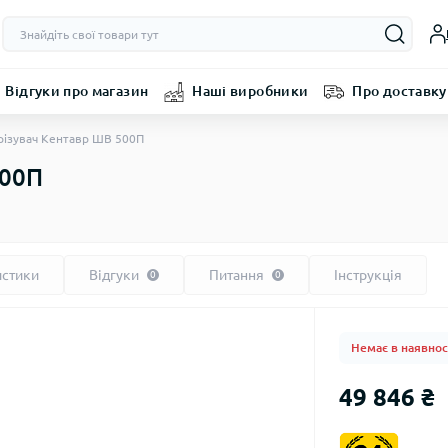
Відгуки про магазин
Наші виробники
Про доставку
ізувач Кентавр ШВ 500П
500П
истики
Відгуки
Питання
Інструкція
0
0
Немає в наявнос
49 846 ₴