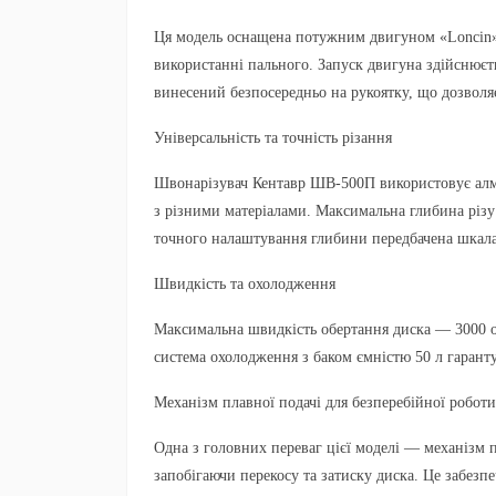
Ця модель оснащена потужним двигуном «Loncin» 
використанні пального. Запуск двигуна здійснюєть
винесений безпосередньо на рукоятку, що дозволя
Універсальність та точність різання
Швонарізувач Кентавр ШВ-500П використовує алма
з різними матеріалами. Максимальна глибина різу
точного налаштування глибини передбачена шкала, 
Швидкість та охолодження
Максимальна швидкість обертання диска — 3000 о
система охолодження з баком ємністю 50 л гарант
Механізм плавної подачі для безперебійної роботи
Одна з головних переваг цієї моделі — механізм п
запобігаючи перекосу та затиску диска. Це забезп