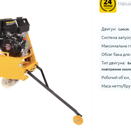
Офіцій
Двигун:
Loncin
Система запуск
Максимальна гл
Обсяг бака для 
Тип двигуна:
Б
повітряним охо
Робочий об'єм, 
Маса нетто/брут