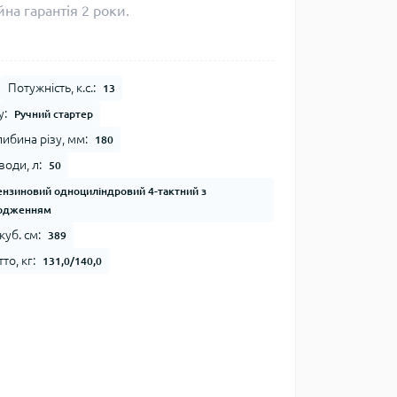
на гарантія 2 роки.
Потужність, к.с.:
13
у:
Ручний стартер
ибина різу, мм:
180
води, л:
50
ензиновий одноциліндровий 4-тактний з
лодженням
куб. см:
389
то, кг:
131,0/140,0