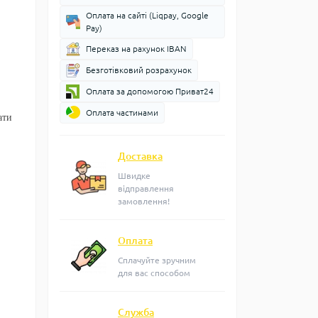
Оплата на сайті (Liqpay, Google
Pay)
Переказ на рахунок IBAN
Безготівковий розрахунок
Оплата за допомогою Приват24
Оплата частинами
ати
Доставка
Швидке
відправлення
замовлення!
Оплата
Сплачуйте зручним
для вас способом
,
Служба