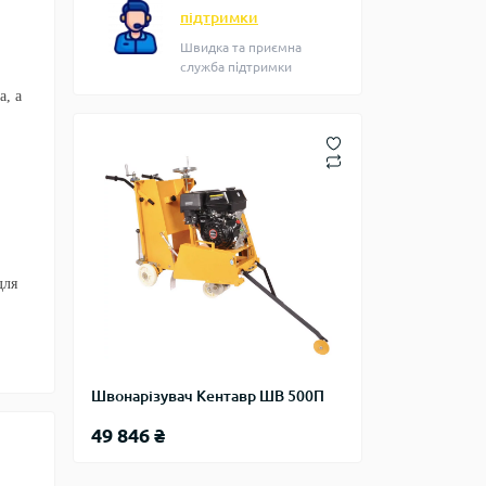
підтримки
Швидка та приємна
служба підтримки
а, а
для
Швонарізувач Кентавр ШВ 500П
49 846 ₴