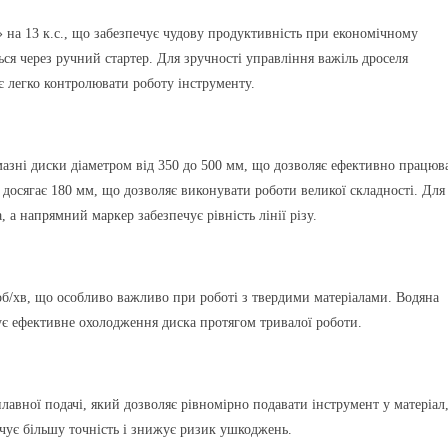
на 13 к.с., що забезпечує чудову продуктивність при економічному
ся через ручний стартер. Для зручності управління важіль дроселя
є легко контролювати роботу інструменту.
зні диски діаметром від 350 до 500 мм, що дозволяє ефективно працюв
 досягає 180 мм, що дозволяє виконувати роботи великої складності. Для
а напрямний маркер забезпечує рівність лінії різу.
б/хв, що особливо важливо при роботі з твердими матеріалами. Водяна
ує ефективне охолодження диска протягом тривалої роботи.
лавної подачі, який дозволяє рівномірно подавати інструмент у матеріал
ечує більшу точність і знижує ризик ушкоджень.