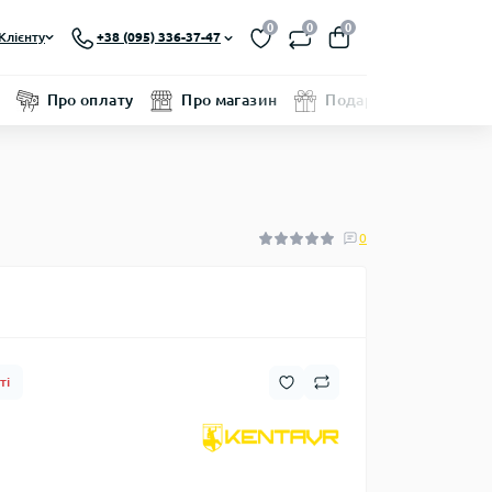
0
0
0
Клієнту
+38 (095) 336-37-47
Про оплату
Про магазин
Подарунковий серти
0
ті