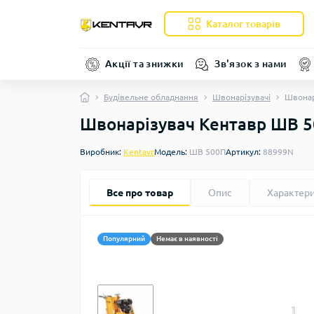
Каталог товарів
Акції та знижки
Зв'язок з нами
Будівельне обладнання
Швонарізувачі
Швонар
Швонарізувач Кентавр ШВ 
Виробник:
Kentavr
Модель:
ШВ 500П
Артикул:
88999N
Все про товар
Опис
Характер
Популярний
Немає в наявності