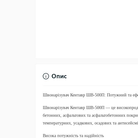
Опис
Швонарізувач Кентавр ШВ-500П: Потужний та ефе
Швонарізувач Кентавр ШВ-500П — це високопроду
бетонних, асфальтових та асфальтобетонних покрит
температурних, усадкових, осадових та антисейсмі
Висока потужність та надійність