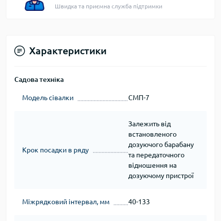
Швидка та приємна служба підтримки
Характеристики
Садова техніка
Модель сівалки
СМП-7
Залежить від
встановленого
дозуючого барабану
Крок посадки в ряду
та передаточного
відношення на
дозуючому пристрої
Міжрядковий інтервал, мм
40-133