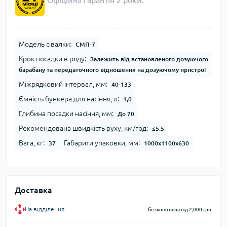
Офіційна гарантія 2 роки.
Модель сівалки:
СМП-7
Крок посадки в ряду:
Залежить від встановленого дозуючого
барабану та передаточного відношення на дозуючому пристрої
Міжрядковий інтервал, мм:
40-133
Ємність бункера для насіння, л:
1,0
Глибина посадки насіння, мм:
До 70
Рекомендована швидкість руху, км/год:
≤5.5
Вага, кг:
Габарити упаковки, мм:
37
1000х1100х630
Доставка
На відділення
безкоштовна від 2,000 грн.