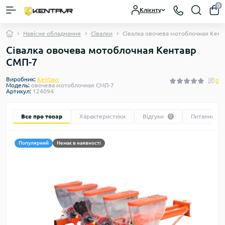
0
Клієнту
Навісне обладнання
Сівалки
Сівалка овочева мотоблочная Кент
Сівалка овочева мотоблочная Кентавр
СМП-7
Виробник:
Kentavr
0
Модель:
овочева мотоблочная СМП-7
Артикул:
124094
Все про товар
Характеристики
Відгуки
Питання
0
0
Популярний
Немає в наявності