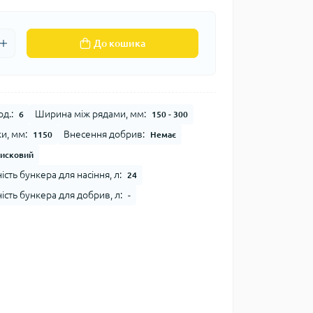
До кошика
од.:
Ширина між рядами, мм:
6
150 - 300
и, мм:
Внесення добрив:
1150
Немає
исковий
сть бункера для насіння, л:
24
сть бункера для добрив, л:
-