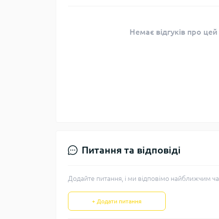
Немає відгуків про цей
Питання та відповіді
Додайте питання, і ми відповімо найближчим ча
+ Додати питання