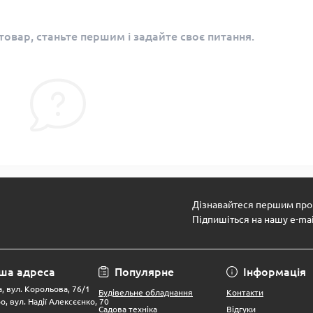
овар, станьте першим і задайте своє питання.
Дізнавайтеся першим про 
Підпишіться на нашу e-ma
ша адреса
Популярне
Інформація
, вул. Корольова, 76/1
Будівельне обладнання
Контакти
о, вул. Надії Алексєєнко, 70
Садова техніка
Відгуки