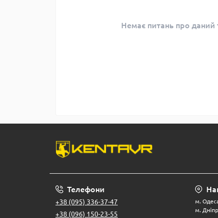
Немає питань про даний т
Телефони
На
+38 (095) 336-37-47
м. Одеса
м. Дніпр
+38 (096) 150-23-55