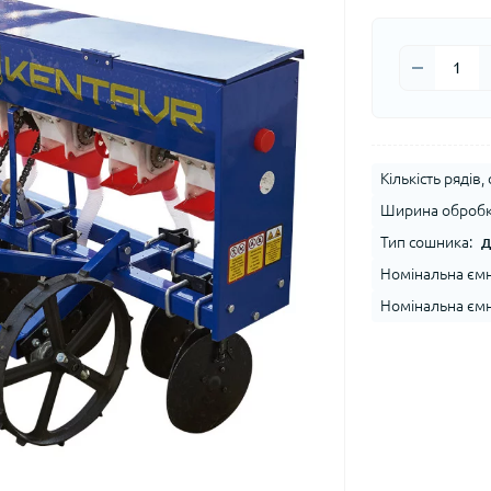
Кількість рядів, 
Ширина обробк
Тип сошника:
Д
Номінальна ємні
Номінальна ємні