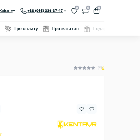
0
0
0
Клієнту
+38 (095) 336-37-47
Про оплату
Про магазин
Подарунковий серти
0
?