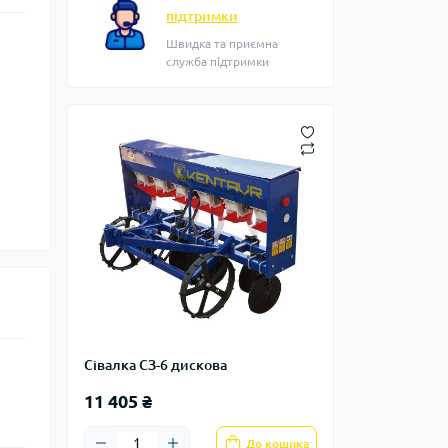
підтримки
Швидка та приємна
служба підтримки
Сівалка СЗ-6 дискова
11 405 ₴
До кошика