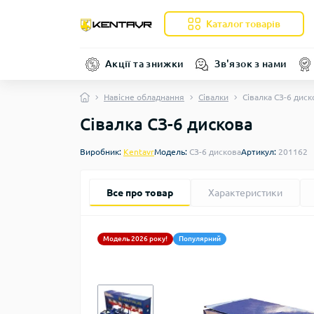
Каталог товарів
Акції та знижки
Зв'язок з нами
Навісне обладнання
Сівалки
Сівалка СЗ-6 диск
Сівалка СЗ-6 дискова
Виробник:
Kentavr
Модель:
СЗ-6 дискова
Артикул:
201162
Все про товар
Характеристики
Модель 2026 року!
Популярний