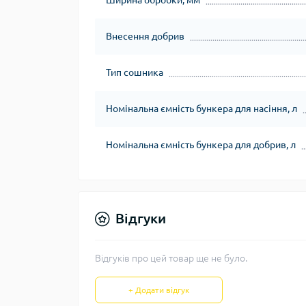
Ширина обробки, мм
Внесення добрив
Тип сошника
Номінальна ємність бункера для насіння, л
Номінальна ємність бункера для добрив, л
Відгуки
Відгуків про цей товар ще не було.
+ Додати відгук