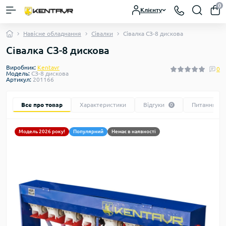
0
Клієнту
Навісне обладнання
Сівалки
Сівалка СЗ-8 дискова
Сівалка СЗ-8 дискова
Виробник:
Kentavr
0
Модель:
СЗ-8 дискова
Артикул:
201166
Все про товар
Характеристики
Відгуки
Питання
0
0
Модель 2026 року!
Популярний
Немає в наявності