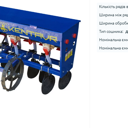
Кількість рядів
Ширина між ряд
Ширина обробк
Тип сошника:
Д
Номінальна ємні
Номінальна ємні