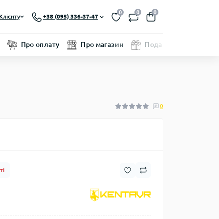
0
0
0
Клієнту
+38 (095) 336-37-47
Про оплату
Про магазин
Подарунковий серти
0
ті