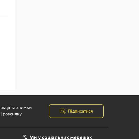
акції та знижки
Підписатися
il розсилку
Ми у соціальних мережах