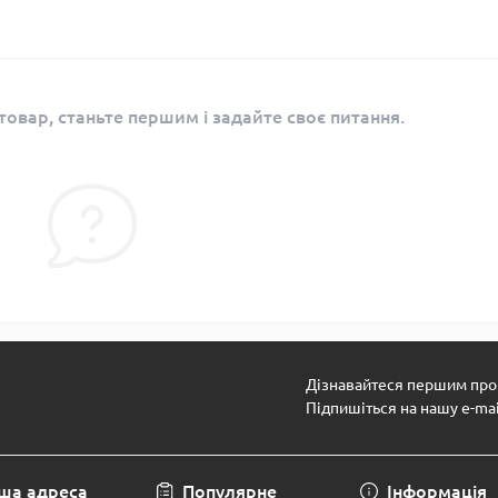
овар, станьте першим і задайте своє питання.
Дізнавайтеся першим про 
Підпишіться на нашу e-ma
ша адреса
Популярне
Інформація