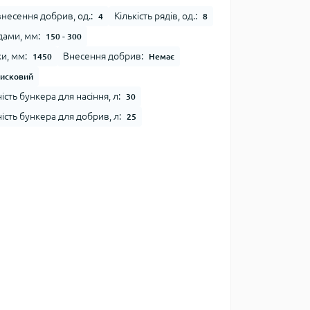
 внесення добрив, од.:
Кількість рядів, од.:
4
8
ами, мм:
150 - 300
и, мм:
Внесення добрив:
1450
Немає
исковий
сть бункера для насіння, л:
30
сть бункера для добрив, л:
25