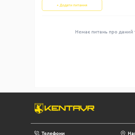
+ Додати питання
Немає питань про даний т
Телефони
На