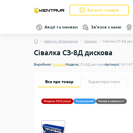
Каталог товарів
Акції та знижки
Зв'язок з нами
Навісне обладнання
Сівалки
Сівалка СЗ-8Д ди
Сівалка СЗ-8Д дискова
Виробник:
Kentavr
Модель:
СЗ-8Д дискова
Артикул:
201167
Все про товар
Характеристики
Модель 2026 року!
Популярний
Немає в наявності