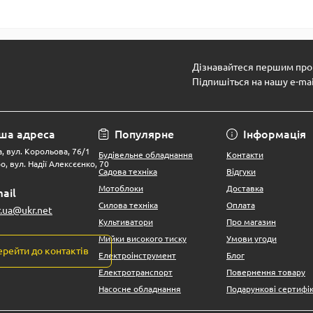
Дізнавайтеся першим про 
Підпишіться на нашу e-ma
ша адреса
Популярне
Інформація
, вул. Корольова, 76/1
Будівельне обладнання
Контакти
о, вул. Надії Алексєєнко, 70
Садова техніка
Відгуки
Мотоблоки
Доставка
ail
Силова техніка
Оплата
r.ua@ukr.net
Культиватори
Про магазин
Мийки високого тиску
Умови угоди
ерейти до контактів
Електроінструмент
Блог
Електротранспорт
Повернення товару
Насосне обладнання
Подарункові сертифі