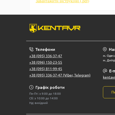
Завантажити інструкцію (.pdf)
Телефони
На
+38 (095) 336-37-47
м. Одеса
м. Дніпр
+38 (096) 150-23-55
+38 (095) 811-99-45
E-m
+38 (095) 336-37-47 (Viber, Telegram)
kentav
Графік роботи
П
Пн-Пт: з 9:00 до 18:00
Сб: з 10:00 до 14:00
Нд: вихідний