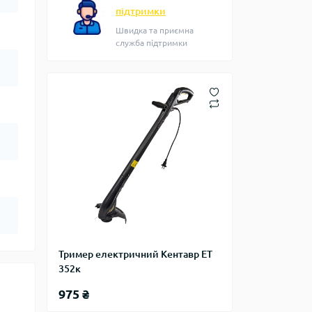
підтримки
Швидка та приємна
служба підтримки
Тример електричний Кентавр ET
352к
975 ₴