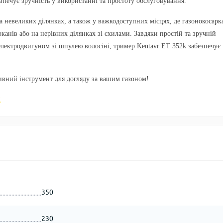
печує зручність у використанні та простоту обслуговування.
 невеликих ділянках, а також у важкодоступних місцях, де газонокосарк
канів або на нерівних ділянках зі схилами. Завдяки простій та зручній
ж електродвигуном зі шпулею волосіні, тример Kentavr ET 352k забезпечує
ивний інструмент для догляду за вашим газоном!
к
350
230