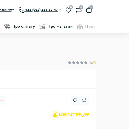
0
0
0
Клієнту
+38 (095) 336-37-47
Про оплату
Про магазин
Подарунковий серти
0
ті