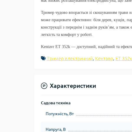
має нижнє розташування електродвигуна, що забез
Тример чудово впорається зі скошуванням трави на
може працювати ефективно: біля дерев, кущів, пар
конструкції з переднім і заднім руків’ям, а тако
легкість та комфорт у роботі.
Kentavr ET 352k — доступний, надійний та ефект
Тример електричний
,
Кентавр
,
ET 352
Характеристики
Садова техніка
Потужність, Вт
Напруга, В