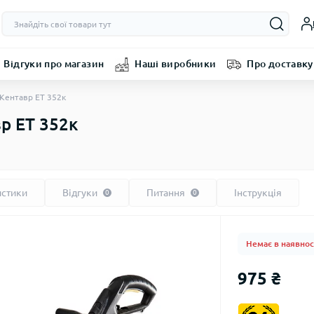
Відгуки про магазин
Наші виробники
Про доставку
Кентавр ET 352к
р ET 352к
истики
Відгуки
Питання
Інструкція
0
0
Немає в наявнос
975 ₴