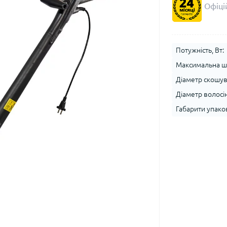
Офіцій
Потужність, Вт:
Максимальна шв
Діаметр скошув
Діаметр волосін
Габарити упако