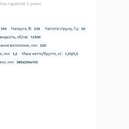
на гарантія 2 роки.
Напруга, В:
Частота струму, Гц:
350
230
50
идкість, об/хв:
12500
ання волосінню, мм:
220
і, мм:
Маса нетто/брутто, кг:
1,2
1,33/1,5
вки, мм:
380х200х105