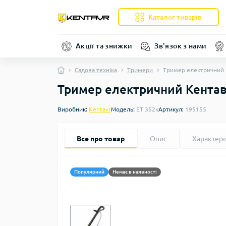
Каталог товарів
Акції та знижки
Зв'язок з нами
Садова техніка
Тримери
Тример електричний 
Тример електричний Кентав
Виробник:
Kentavr
Модель:
ET 352к
Артикул:
195155
Все про товар
Опис
Характер
Популярний
Немає в наявності