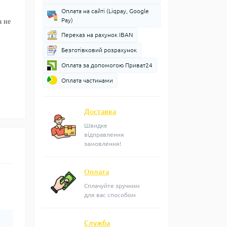
Оплата на сайті (Liqpay, Google
Pay)
а не
Переказ на рахунок IBAN
Безготівковий розрахунок
Оплата за допомогою Приват24
Оплата частинами
Доставка
Швидке
відправлення
замовлення!
Оплата
Сплачуйте зручним
для вас способом
Служба